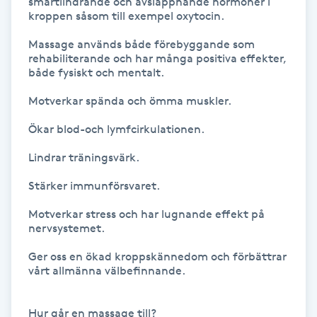
smärtlindrande och avslappnande hormoner i 
Hot Stone Massage
kroppen såsom till exempel oxytocin. 

Massage används både förebyggande som 
Hot yoga
rehabiliterande och har många positiva effekter, 
både fysiskt och mentalt.  

Hudföryngring
Motverkar spända och ömma muskler. 

Huduppstramning
Ökar blod-och lymfcirkulationen.  

Lindrar träningsvärk. 

Hudvård
Stärker immunförsvaret. 

Hyaluronsyra
Motverkar stress och har lugnande effekt på 
nervsystemet. 

Hyperhidros
Ger oss en ökad kroppskännedom och förbättrar 
vårt allmänna välbefinnande. 

Hypnos
Hur går en massage till? 
