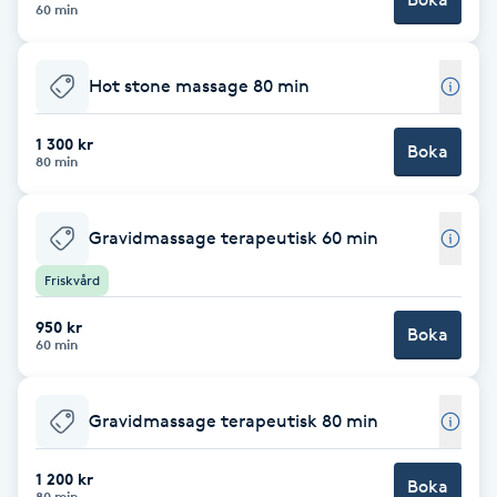
Cryoterapi
60 min
D
Hot stone massage 80 min
Damklippning
1 300 kr
Boka
Dermapen
80 min
Diamantslipning
Gravidmassage terapeutisk 60 min
E
Friskvård
Enzympeeling
950 kr
Boka
60 min
Extensions
Gravidmassage terapeutisk 80 min
Extensions borttagning
1 200 kr
Boka
Eyeliner-tatuering
80 min