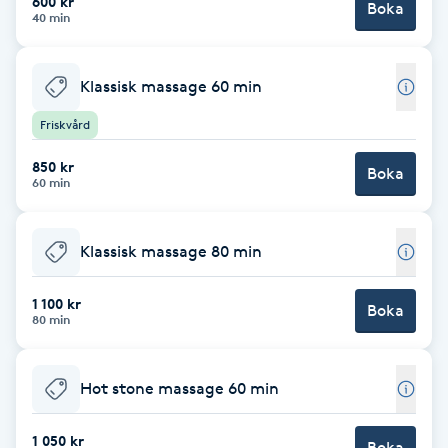
600 kr
Boka
40 min
Brynformning
Klassisk massage 60 min
Brynfärgning
Friskvård
Brynplockning
850 kr
Boka
60 min
Bröllopsuppsättning
C
Klassisk massage 80 min
Celluliter
1 100 kr
Boka
80 min
Coachning
Hot stone massage 60 min
Color correction
1 050 kr
Boka