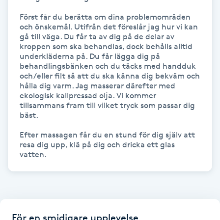
Hårborttagning
Först får du berätta om dina problemområden 
och önskemål. Utifrån det föreslår jag hur vi kan 
Hårbottenbehandling
gå till väga. Du får ta av dig på de delar av 
kroppen som ska behandlas, dock behålls alltid 
underkläderna på. Du får lägga dig på 
Hårförlängning
behandlingsbänken och du täcks med handduk 
och/eller filt så att du ska känna dig bekväm och 
hålla dig varm. Jag masserar därefter med 
Hårvård
ekologisk kallpressad olja. Vi kommer 
tillsammans fram till vilket tryck som passar dig 
bäst. 

Hälsa
Efter massagen får du en stund för dig själv att 
Hälsprickor
resa dig upp, klä på dig och dricka ett glas 
vatten.     
I
Idrottsmassage
IPL
För en smidigare upplevelse