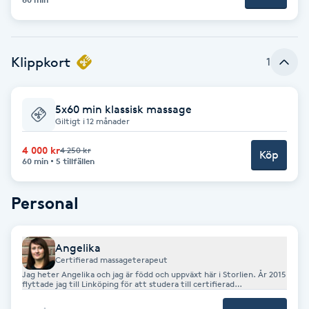
F
Face framing
Klippkort
1
Faceliftmassage
5x60 min klassisk massage
Giltigt i 12 månader
Fet hårbotten
4 000 kr
4 250 kr
Köp
60 min
5 tillfällen
Fettreducering
Personal
Fibromassage
Fillers
Angelika
Certifierad massageterapeut
Jag heter Angelika och jag är född och uppväxt här i Storlien. År 2015
Fotmassage
flyttade jag till Linköping för att studera till certifierad
massageterapeut hos Bergqvist’s massage & friskvårdsutbildningar.
När utbildningen var klar började jag arbeta som massageterapeut