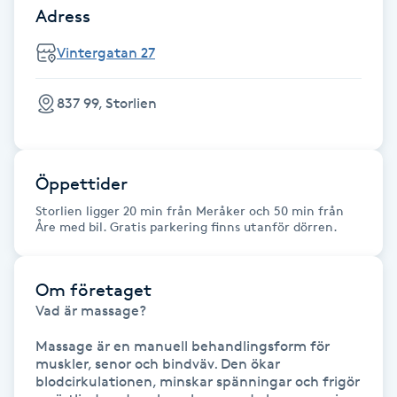
Adress
Gua Sha-massage
Vintergatan 27
H
837 99, Storlien
Hatha Yoga
Headspa
Öppettider
Healing
Storlien ligger 20 min från Meråker och 50 min från
Åre med bil. Gratis parkering finns utanför dörren.
Herrklippning
Om företaget
HIFU
Vad är massage? 

Massage är en manuell behandlingsform för 
Hollywood Peel
muskler, senor och bindväv. Den ökar 
blodcirkulationen, minskar spänningar och frigör 