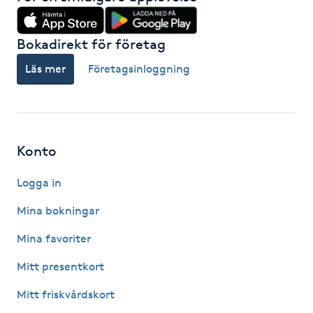
IPL hårborttagning
Bokadirekt för företag
IR-massage
Läs mer
Företagsinloggning
J
Japansk massage
K
Konto
K18
Logga in
Mina bokningar
Katun fransar
Mina favoriter
Kemisk peeling
Mitt presentkort
Keratinbehandling
Mitt friskvårdskort