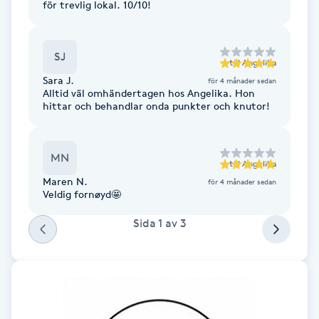
för trevlig lokal. 10/10!
Fransk manikyr
Fransrengöring
SJ
till
Angelika
Sara J.
för 4 månader sedan
Alltid väl omhändertagen hos Angelika. Hon
Frekvensterapi
hittar och behandlar onda punkter och knutor!
Friskvård
MN
till
Angelika
Friskvårdsmassage
Maren N.
för 4 månader sedan
Veldig fornøyd🤩
Frisör
Sida
1
av
3
Funktionsanalys
Färgning