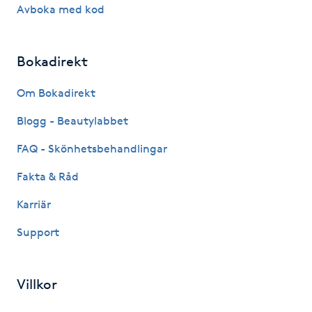
Avboka med kod
Kinesiologi
Kinesisk medicin
Bokadirekt
Om Bokadirekt
Kiropraktik
Blogg - Beautylabbet
Klangmassage
FAQ - Skönhetsbehandlingar
Klippning
Fakta & Råd
Karriär
Klippning & Slingor
Support
Klippning ungdom
Villkor
Koppningsmassage