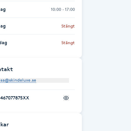
dag
10:00 - 17:00
dag
Stängt
dag
Stängt
ntakt
+467077875XX
kar