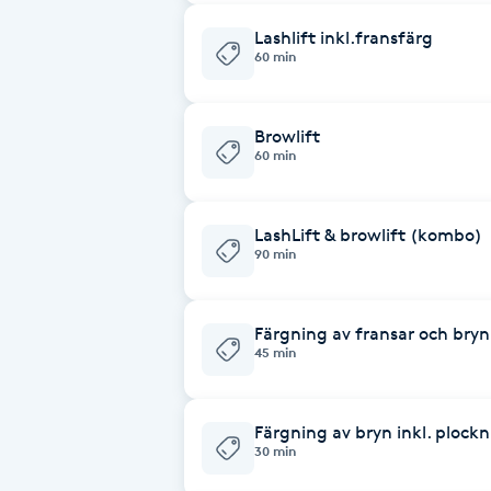
Fransk manikyr
Lashlift inkl.fransfärg
60 min
Fransrengöring
Browlift
Frekvensterapi
60 min
Friskvård
LashLift & browlift (kombo)
90 min
Friskvårdsmassage
Färgning av fransar och bryn
Frisör
45 min
Funktionsanalys
Färgning av bryn inkl. plock
30 min
Färgning