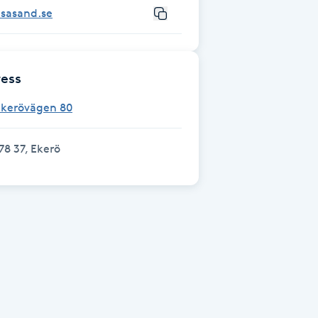
asasand.se
ess
Ekerövägen 80
78 37, Ekerö