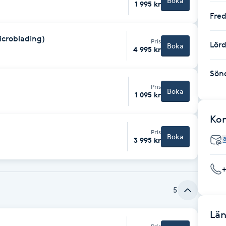
Boka
1 995 kr
Fre
icroblading)
Pris
Lör
Boka
4 995 kr
Sön
Pris
Boka
1 095 kr
Ko
Pris
Boka
3 995 kr
5
Län