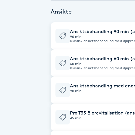
Behandlingen behöver upprepas för bäs
Cryoterapi
fina resultat.
Ansikte
D
Damklippning
Ansiktsbehandling 90 min (a
90 min
Klassisk ansiktsbehandling med djupren
Dermapen
en härlig ansikts och skalpmassage so
behöver just nu.
Ansiktsbehandling 60 min (a
Diamantslipning
60 min
Klassisk ansiktsbehandling med djupren
E
en kortare ansikts och skalpmassage s
mask för det som din hud behöver just
Enzympeeling
Ansiktsbehandling med ener
90 min
Extensions
Prx T33 Biorevitalisation (an
45 min
Extensions borttagning