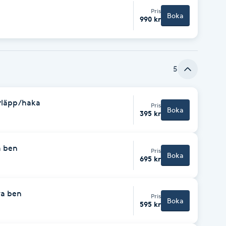
Pris
Boka
990 kr
5
rläpp/haka
Pris
Boka
395 kr
a ben
Pris
Boka
695 kr
va ben
Pris
Boka
595 kr