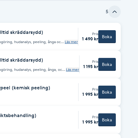
t resultat,en kur på 3 gånger ger
5
lltid skräddarsydd)
Pris
Boka
1 490 kr
göring, hudanalys, peeling, ånga och
Läs mer
m avslutas med en mask som din
lltid skräddarsydd)
Pris
Boka
1 195 kr
göring, hudanalys, peeling, ånga, och
Läs mer
om sen avslutas med en skräddarsydd
 nu.
peel (kemisk peeling)
Pris
Boka
1 995 kr
siktsbehandling)
Pris
Boka
1 995 kr