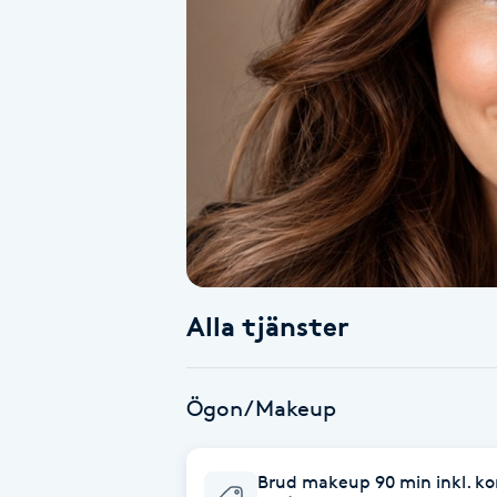
Alternativmedicin
Andningsmassage
Ansiktslyft utan kirurgi
Aromamassage
Ashtanga Yoga
Alla tjänster
Ayurveda
Ayurvedisk Massage
Ögon/Makeup
Ansiktsbehandling djuprengörande
Brud makeup 90 min inkl. ko
B