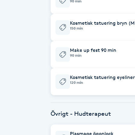
90 min
Babylights
Kosmetisk tatuering bryn (M
150 min
Balayage
Bambumassage
Make up fest 90 min
90 min
Barber
Kosmetisk tatuering eyeliner
Barnklippning
120 min
BIAB
Övrigt - Hudterapeut
Blowout
Bottenfärg
Plasmage ögonlock