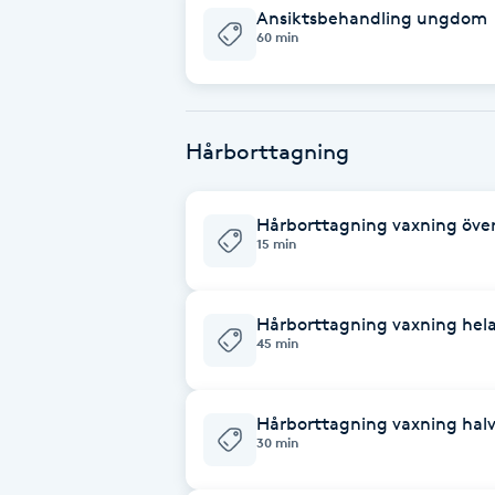
Eyeliner-tatuering
Ansiktsbehandling ungdom
60 min
F
Face framing
Hårborttagning
Faceliftmassage
Fet hårbotten
Hårborttagning vaxning öve
15 min
Fettreducering
Hårborttagning vaxning hel
Fibromassage
45 min
Fillers
Hårborttagning vaxning hal
30 min
Fotmassage