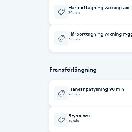
Hårborttagning vaxning axil
Fotsvamp
30 min
Fotvård
Hårborttagning vaxning ryg
30 min
Fransar
Fransborttagning
Fransförlängning
Fransfärgning
Fransar påfyllning 90 min
Fransförlängning
90 min
Fransförlängning Megavolym
Brynplock
15 min
Fransförlängning Volym