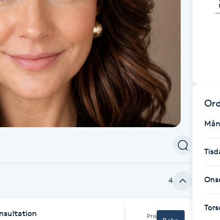
Ord
Mån
Tisd
Ons
4
Tor
nsultation
Pris