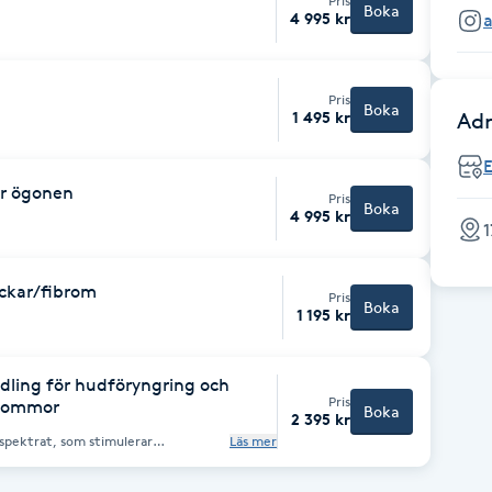
Pris
Boka
4 995 kr
Pris
Boka
1 495 kr
Adr
er ögonen
Pris
Boka
4 995 kr
1
ckar/fibrom
Pris
Boka
1 195 kr
dling för hudföryngring och
Pris
åkommor
Boka
2 395 kr
 spektrat, som stimulerar
Läs mer
l ökad cellförnyelse, här behandlar vi
-pigmentförändringar av sol, ålder och
ärr -torr hud utan lyster och fukt