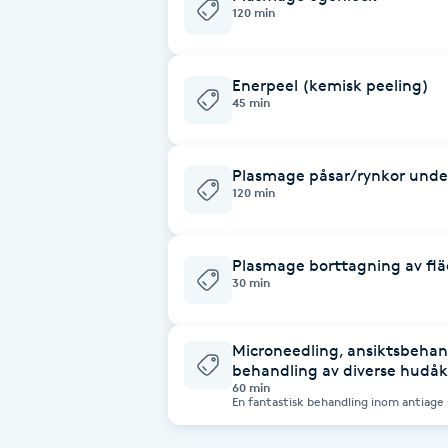
120 min
Brynformning
Enerpeel (kemisk peeling)
Brynfärgning
45 min
Brynplockning
Plasmage påsar/rynkor und
120 min
Bröllopsuppsättning
C
Plasmage borttagning av flä
30 min
Celluliter
Coachning
Microneedling, ansiktsbehan
behandling av diverse hud
60 min
En fantastisk behandling inom antiage
Color correction
produktionen av kollagen och bidrar til
bla -åldrad hud med linjer och rynkor 
hormoner -Acneärr och andra typer av 