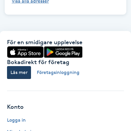
Visa alla adresser
F
Face framing
Faceliftmassage
För en smidigare upplevelse
Fet hårbotten
Bokadirekt för företag
Fettreducering
Läs mer
Företagsinloggning
Fibromassage
Fillers
Konto
Logga in
Fotmassage