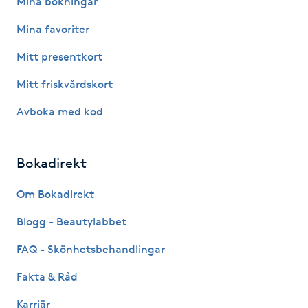
Mina bokningar
Fotsvamp
Mina favoriter
Fotvård
Mitt presentkort
Mitt friskvårdskort
Fransar
Avboka med kod
Fransborttagning
Bokadirekt
Fransfärgning
Om Bokadirekt
Fransförlängning
Blogg - Beautylabbet
Fransförlängning Megavolym
FAQ - Skönhetsbehandlingar
Fakta & Råd
Fransförlängning Volym
Karriär