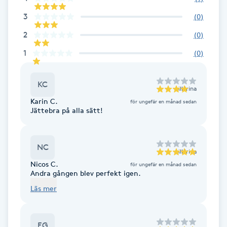
3
(
0
)
Babylights
2
(
0
)
Balayage
1
(
0
)
Bambumassage
KC
till
Irina
Karin C.
för ungefär en månad sedan
Barber
Jättebra på alla sätt!
Barnklippning
NC
till
Irina
BIAB
Nicos C.
för ungefär en månad sedan
Andra gången blev perfekt igen.
Blowout
Läs mer
Bottenfärg
EG