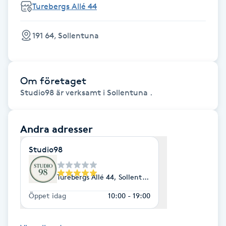
Cryoterapi
Turebergs Allé 44
D
191 64, Sollentuna
Damklippning
Dermapen
Om företaget
Studio98 är verksamt i Sollentuna .
Diamantslipning
E
Andra adresser
Enzympeeling
Studio98
Extensions
Turebergs Allé 44, Sollentuna
Extensions borttagning
Öppet idag
10:00 - 19:00
Eyeliner-tatuering