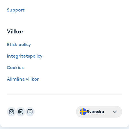
Fransk manikyr
Support
Fransrengöring
Villkor
Frekvensterapi
Etisk policy
Friskvård
Integritetspolicy
Cookies
Friskvårdsmassage
Allmäna villkor
Frisör
Funktionsanalys
Svenska
Färgning