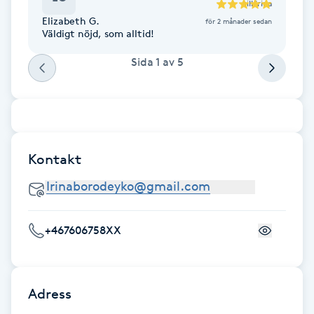
till
Irina
Elizabeth G.
för 2 månader sedan
Brynformning
Väldigt nöjd, som alltid!
Sida
1
av
5
Brynfärgning
Brynplockning
Bröllopsuppsättning
Kontakt
C
Celluliter
+467606758XX
Coachning
Color correction
Adress