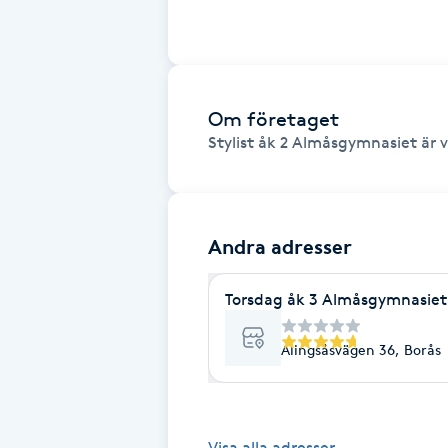
Fotsvamp
Fotvård
Om företaget
Fransar
Stylist åk 2 Almåsgymnasiet är v
Fransborttagning
Andra adresser
Fransfärgning
Torsdag åk 3 Almåsgymnasiet
Fransförlängning
Alingsåsvägen 36, Borås
Fransförlängning Megavolym
Fransförlängning Volym
Visa alla adresser