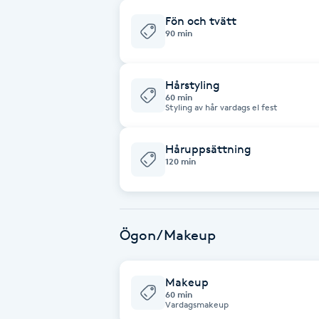
Alternativmedicin
Fön och tvätt
90 min
Andningsmassage
Hårstyling
Ansiktslyft utan kirurgi
60 min
Styling av hår vardags el fest
Aromamassage
Håruppsättning
120 min
Ashtanga Yoga
Ayurveda
Ögon/Makeup
Ayurvedisk Massage
Makeup
Ansiktsbehandling djuprengörande
60 min
Vardagsmakeup
B