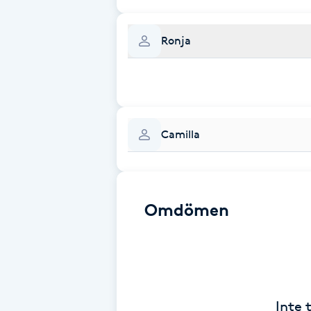
Eyeliner-tatuering
F
Ronja
Face framing
Faceliftmassage
Camilla
Fet hårbotten
Fettreducering
Omdömen
Fibromassage
Fillers
Fotmassage
Inte 