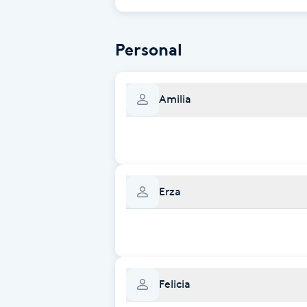
Brynformning
Personal
Brynfärgning
Amilia
Brynplockning
Bröllopsuppsättning
C
Erza
Celluliter
Coachning
Color correction
Felicia