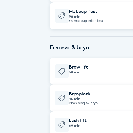
Makeup fest
Babylights
90 min
En makeup inför fest
Balayage
Bambumassage
Fransar & bryn
Barber
Brow lift
60 min
Barnklippning
Brynplock
BIAB
45 min
Plockning av bryn
Blowout
Lash lift
60 min
Bottenfärg