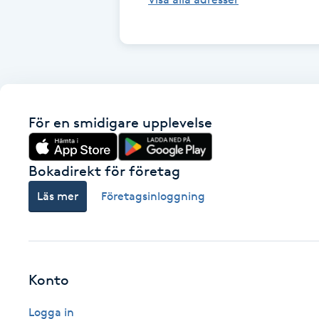
Fransk manikyr
Fransrengöring
Frekvensterapi
För en smidigare upplevelse
Friskvård
Bokadirekt för företag
Friskvårdsmassage
Läs mer
Företagsinloggning
Frisör
Funktionsanalys
Konto
Färgning
Logga in