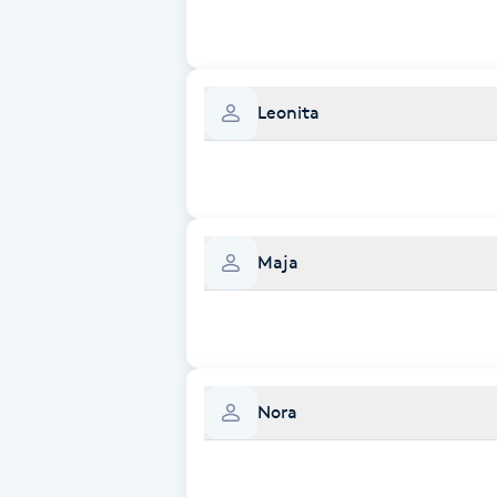
Cryoterapi
D
Damklippning
Leonita
Dermapen
Diamantslipning
E
Maja
Enzympeeling
Extensions
Nora
Extensions borttagning