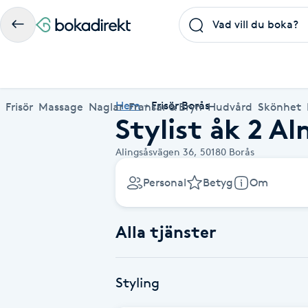
Frisör
Massage
Naglar
Fransar & Bryn
Hudvård
Skönhet
Hälsa
A
Populära friskvårdstjänster
Populärt att boka
Populära Dealskategorier
Hem
Frisör Borås
Frisör
Massage
Naglar
Fransar & Bryn
Hudvård
Skönhet
Stylist åk 2 
Massage
Frisör
Frisör
Koppningsmassage
Manikyr
Lashlift
Microblading
Yoga
Akne
Boka klippning, färg, balayage eller barberare - allt
Thaimassage, gravidmassage, koppning eller klassisk
Manikyr, nagelförlängning, akryl eller gellack - boka
Lashlift, browlift, fransförlängning och trådning - få
Ansiktsbehandling, microneedling, Dermapen eller
Spraytan, fillers, tandblekning eller makeup -
Akupunktur, kiropraktik, yoga eller samtalsterapi -
Thaimassage
Massage
Barberare
Taktil massage
Hudvård
Browlift
Spa
Hot yoga
Alingsåsvägen 36,
50180
Borås
för ditt hår på ett ställe.
- hitta rätt behandling här.
dina naglar hos proffs.
form och färg med stil.
LPG - boka din hudvård nu.
upptäck skönhetsbehandlingar här.
boka din väg till välmående.
Aknebehandling
Ansiktsmassage
Thaimassage
Massage
Naprapati
Ansiktsbehandling
Naglar
Piercing
Akupunktur
Frisör nära mig
Massage nära mig
Naglar nära mig
Fransar & Bryn nära mig
Hudvård nära mig
Skönhet nära mig
Hälsa nära mig
Personal
Betyg
Om
Fotmassage
Ansiktsmassage
Hudvård
Kiropraktik
Microneedling
Manikyr
Spraytan
Samtalsterapi
Akrylnaglar
Alla tjänster
Lymfmassage
Naglar
Ansiktsbehandling
Träning
Lashlift
Pedikyr
Akupressur
Gravidmassage
Pedikyr
Personlig träning (PT)
Browlift
Styling
Akupunktur