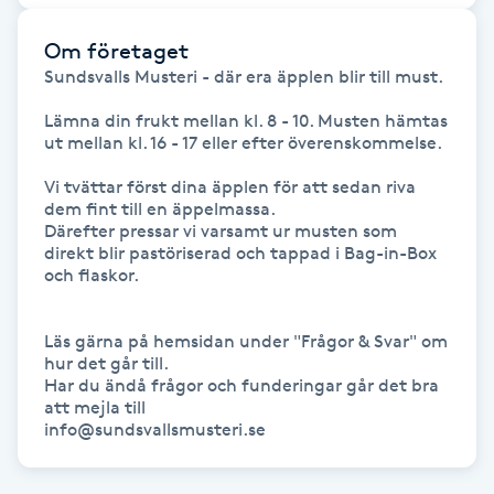
Cryoterapi
D
Om företaget
Sundsvalls Musteri - där era äpplen blir till must. 

Damklippning
Lämna din frukt mellan kl. 8 - 10. Musten hämtas 
ut mellan kl. 16 - 17 eller efter överenskommelse.

Dermapen
Vi tvättar först dina äpplen för att sedan riva 
dem fint till en äppelmassa.

Diamantslipning
Därefter pressar vi varsamt ur musten som 
E
direkt blir pastöriserad och tappad i Bag-in-Box 
och flaskor.

Enzympeeling
Läs gärna på hemsidan under "Frågor & Svar" om 
hur det går till.

Extensions
Har du ändå frågor och funderingar går det bra 
att mejla till

Extensions borttagning
info@sundsvallsmusteri.se
Eyeliner-tatuering