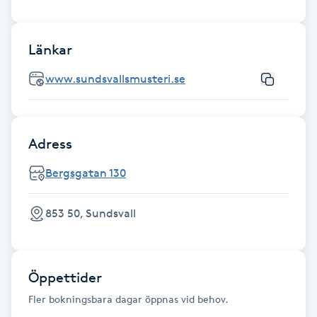
Brynformning
Länkar
Brynfärgning
www.sundsvallsmusteri.se
Brynplockning
Adress
Bröllopsuppsättning
C
Bergsgatan 130
Celluliter
853 50, Sundsvall
Coachning
Öppettider
Color correction
Fler bokningsbara dagar öppnas vid behov.