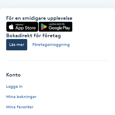
F
För en smidigare upplevelse
Face framing
Faceliftmassage
Bokadirekt för företag
Läs mer
Företagsinloggning
Fet hårbotten
Fettreducering
Konto
Fibromassage
Logga in
Fillers
Mina bokningar
Fotmassage
Mina favoriter