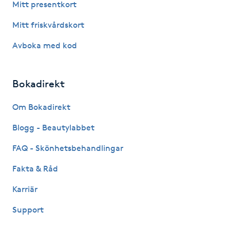
Mitt presentkort
Fotsvamp
Mitt friskvårdskort
Fotvård
Avboka med kod
Fransar
Bokadirekt
Fransborttagning
Om Bokadirekt
Fransfärgning
Blogg - Beautylabbet
FAQ - Skönhetsbehandlingar
Fransförlängning
Fakta & Råd
Fransförlängning Megavolym
Karriär
Support
Fransförlängning Volym