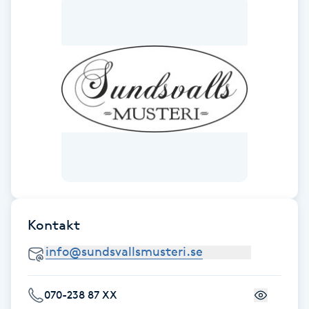
Babylights
Balayage
Bambumassage
Barber
Barnklippning
BIAB
Kontakt
Blowout
070-238 87 XX
Bottenfärg