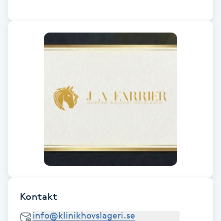
Brynformning
Brynfärgning
Brynplockning
Bröllopsuppsättning
C
Celluliter
Coachning
Kontakt
Color correction