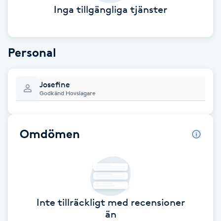
Inga tillgängliga tjänster
Babylights
Balayage
Personal
Bambumassage
Josefine
Godkänd Hovslagare
Barber
Barnklippning
Omdömen
BIAB
Blowout
Inte tillräckligt med recensioner
Bottenfärg
än