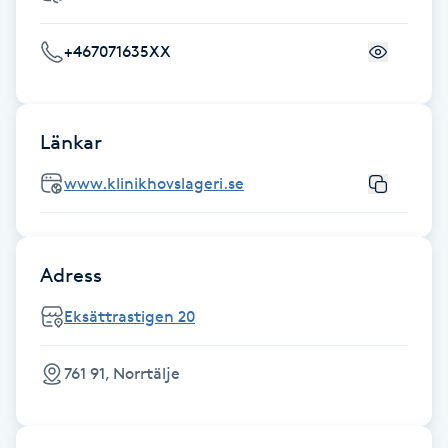
Cryoterapi
D
+467071635XX
Damklippning
Länkar
Dermapen
www.klinikhovslageri.se
Diamantslipning
E
Adress
Enzympeeling
Eksättrastigen 20
Extensions
761 91, Norrtälje
Extensions borttagning
Eyeliner-tatuering