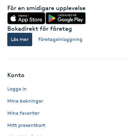
Fransk manikyr
För en smidigare upplevelse
Fransrengöring
Bokadirekt för företag
Läs mer
Företagsinloggning
Frekvensterapi
Friskvård
Friskvårdsmassage
Konto
Logga in
Frisör
Mina bokningar
Funktionsanalys
Mina favoriter
Färgning
Mitt presentkort