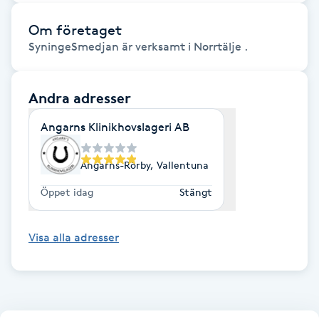
Fotsvamp
Om företaget
SyningeSmedjan är verksamt i Norrtälje .
Fotvård
Fransar
Andra adresser
Angarns Klinikhovslageri AB
Fransborttagning
Angarns-Rörby, Vallentuna
Fransfärgning
Öppet idag
Stängt
Fransförlängning
Visa alla adresser
Fransförlängning Megavolym
Fransförlängning Volym