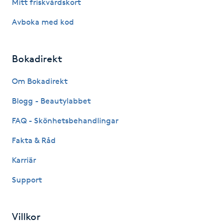
Mitt friskvårdskort
Föning
Avboka med kod
G
Gel naglar
Bokadirekt
Gelenaglar
Om Bokadirekt
Blogg - Beautylabbet
Gellack
FAQ - Skönhetsbehandlingar
Gellack med förstärkning
Fakta & Råd
Gravidmassage
Karriär
Support
Gravidyoga
Gruppträning
Villkor