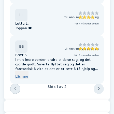
Brynformning
LL
till
Ann-margret Lövling
Brynfärgning
Lotta L.
för 7 månader sedan
Toppen ❤️
Brynplockning
BS
till
Ann-margret Lövling
Bröllopsuppsättning
Britt S.
för 8 månader sedan
I min indre verden endre bildene seg, og det
C
gjorde godt. Smerte flyttet seg og det er
fantastisk å vite at det er et sett å få hjelp og
Celluliter
etter hvert vjelpe meg selv. Der jeg er nå
Läs mer
kjennes det veldig bra å ha Ann-Margret som
guide.
Coachning
Sida
1
av
2
Color correction