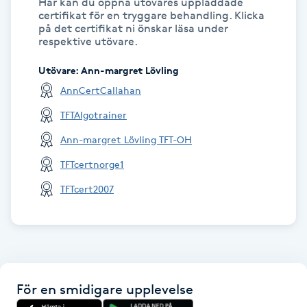
Här kan du öppna utövares uppladdade
Fotsvamp
certifikat för en tryggare behandling. Klicka
på det certifikat ni önskar läsa under
respektive utövare.
Fotvård
Utövare
:
Ann-margret Lövling
Fransar
AnnCertCallahan
TFTAlgotrainer
Fransborttagning
Ann-margret Lövling TFT-OH
TFTcertnorge1
Fransfärgning
TFTcert2007
Fransförlängning
Fransförlängning Megavolym
Fransförlängning Volym
För en smidigare upplevelse