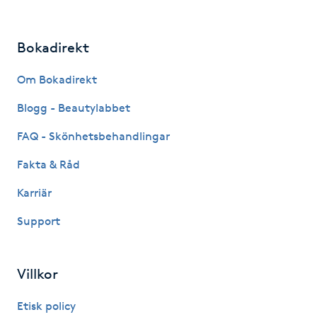
Föning
G
Bokadirekt
Gel naglar
Om Bokadirekt
Blogg - Beautylabbet
Gelenaglar
FAQ - Skönhetsbehandlingar
Gellack
Fakta & Råd
Gellack med förstärkning
Karriär
Support
Gravidmassage
Gravidyoga
Villkor
Etisk policy
Gruppträning