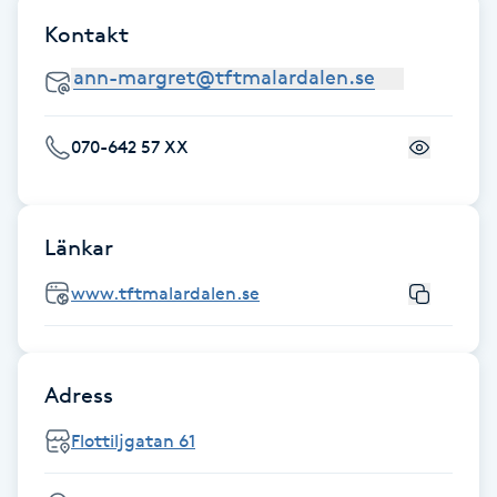
Cryoterapi
Kontakt
D
Damklippning
070-642 57 XX
Dermapen
Diamantslipning
Länkar
E
www.tftmalardalen.se
Enzympeeling
Extensions
Adress
Extensions borttagning
Flottiljgatan 61
Eyeliner-tatuering