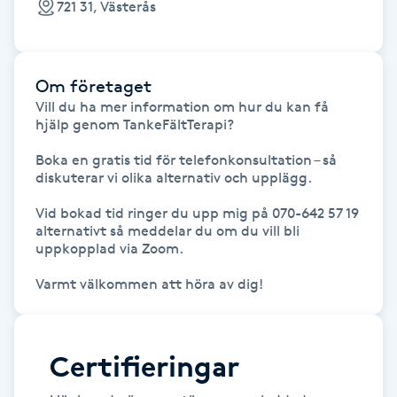
721 31, Västerås
F
Face framing
Om företaget
Vill du ha mer information om hur du kan få 
Faceliftmassage
hjälp genom TankeFältTerapi?

Boka en gratis tid för telefonkonsultation – så 
Fet hårbotten
diskuterar vi olika alternativ och upplägg.

Vid bokad tid ringer du upp mig på 070-642 57 19 
Fettreducering
alternativt så meddelar du om du vill bli 
uppkopplad via Zoom.

Fibromassage
Fillers
Certifieringar
Fotmassage