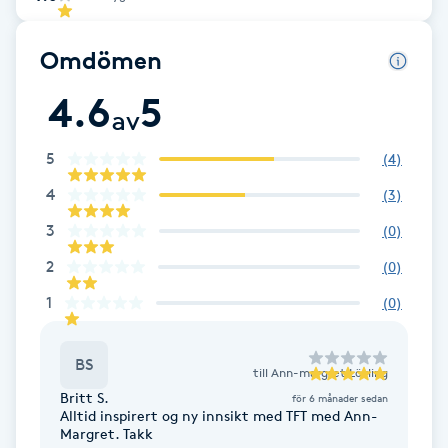
Babylights
Omdömen
Balayage
4.6
5
av
Bambumassage
5
(
4
)
4
(
3
)
Barber
3
(
0
)
Barnklippning
2
(
0
)
1
(
0
)
BIAB
BS
Blowout
till
Ann-margret Lövling
Britt S.
för 6 månader sedan
Alltid inspirert og ny innsikt med TFT med Ann-
Bottenfärg
Margret. Takk