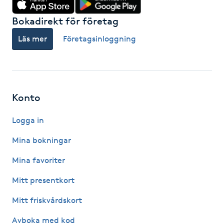
Fransk manikyr
Bokadirekt för företag
Fransrengöring
Läs mer
Företagsinloggning
Frekvensterapi
Friskvård
Konto
Logga in
Friskvårdsmassage
Mina bokningar
Frisör
Mina favoriter
Funktionsanalys
Mitt presentkort
Mitt friskvårdskort
Färgning
Avboka med kod