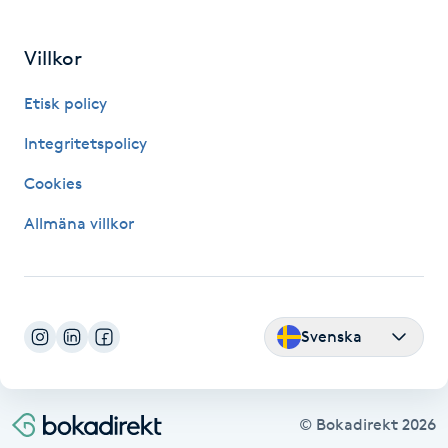
LED-ljusterapi
Villkor
Etisk policy
Liktornar
Integritetspolicy
LPG
Cookies
LPG-behandling
Allmäna villkor
LPG-massage
Luggklippning
Svenska
Lymfmassage
© Bokadirekt
2026
Läpptatuering