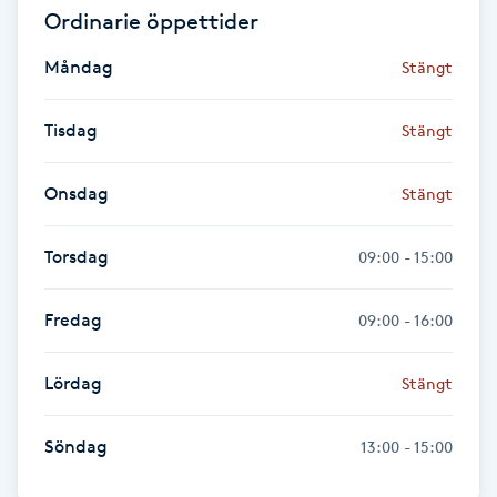
Ordinarie öppettider
Gua Sha-massage
Måndag
Stängt
H
Tisdag
Stängt
Hatha Yoga
Onsdag
Stängt
Headspa
Torsdag
09:00 - 15:00
Healing
Fredag
09:00 - 16:00
Herrklippning
Lördag
Stängt
HIFU
Söndag
13:00 - 15:00
Hollywood Peel