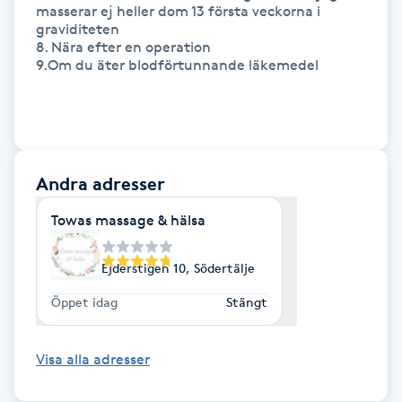
masserar ej heller dom 13 första veckorna i 
graviditeten

IPL hårborttagning
8. Nära efter en operation

9.Om du äter blodförtunnande läkemedel 

IR-massage
J
Japansk massage
Andra adresser
K
Towas massage & hälsa
K18
Ejderstigen 10, Södertälje
Katun fransar
Öppet idag
Stängt
Kemisk peeling
Visa alla adresser
Keratinbehandling