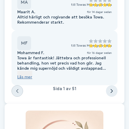
MA
till
Towas Massage & hälsa
Fotsvamp
Maarit A.
för 14 dagar sedan
Alltid härligt och rogivande att besöka Towa.
Fotvård
Rekommenderar starkt.
Fransar
MF
till
Towas Massage & hälsa
Mohammed F.
för 16 dagar sedan
Fransborttagning
Towa är fantastisk! Jättebra och professionell
behandling, hon vet precis vad hon gör. Jag
kände mig supernöjd och väldigt avslappnad
Fransfärgning
efteråt. Rekommenderas varm!
Läs mer
Fransförlängning
Sida
1
av
51
Fransförlängning Megavolym
Fransförlängning Volym