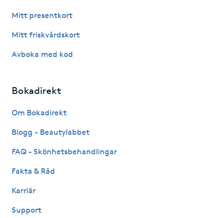
Kosmetisk tatuering
Mitt presentkort
Mitt friskvårdskort
Kostrådgivning
Avboka med kod
Kroppsinpackning
Bokadirekt
Kroppspeeling
Om Bokadirekt
Käkledsbehandling
Blogg - Beautylabbet
Kärlbehandling
FAQ - Skönhetsbehandlingar
L
Fakta & Råd
Laserbehandling
Karriär
Support
Lashlift Keratin