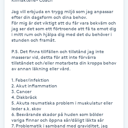
Klimakterie- Coach

Hårborttagning
Jag vill erbjuda en trygg miljö som jag anpassar 
efter din dagsform och dina behov. 

Hårbottenbehandling
För mig är det viktigt att du får vara bekväm och 
jag ser det som ett förtroende att få ta emot dig 
i mitt rum och hjälpa dig med det du behöver i 
Hårförlängning
stunden och framåt.

Hårvård
P.S. Det finns tillfällen och tillstånd jag inte 
masserar vid, detta för att inte förvärra 
tillståndet och/eller motarbeta din kropps behov 
Hälsa
av annan läkning eller vård.

1. Feber/infektion

Hälsprickor
2. Akut inflammation

3. Cancer

I
4. Diskbråck

5. Akuta reumatiska problem i muskulatur eller 
Idrottsmassage
leder s.k. skov

6. Besvärande skador på huden som bölder 
variga finnar och öppna sår/dåligt läkta sår

IPL
7. Problematik i samband med graviditet, jag 