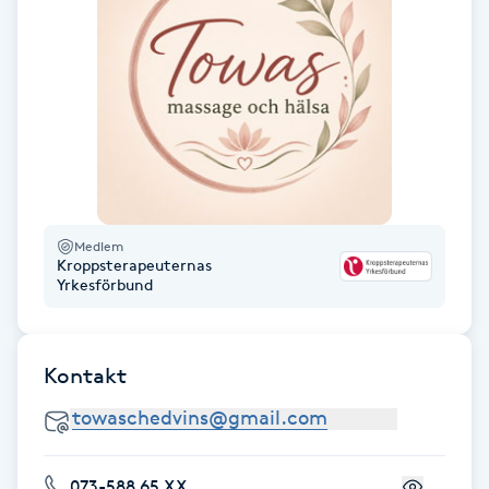
Fransk manikyr
Fransrengöring
Frekvensterapi
Friskvård
Medlem
Kroppsterapeuternas
Friskvårdsmassage
Yrkesförbund
Frisör
Kontakt
Funktionsanalys
Färgning
073-588 65 XX