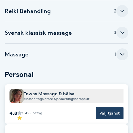
Cryoterapi
Reiki Behandling
D
2
Damklippning
Svensk klassisk massage
3
Dermapen
Massage
1
Diamantslipning
E
Personal
Enzympeeling
Towas Massage & hälsa
Extensions
Massör Yogalärare Självläkningsterapeut
4.8
Välj tjänst
455
betyg
Extensions borttagning
Eyeliner-tatuering