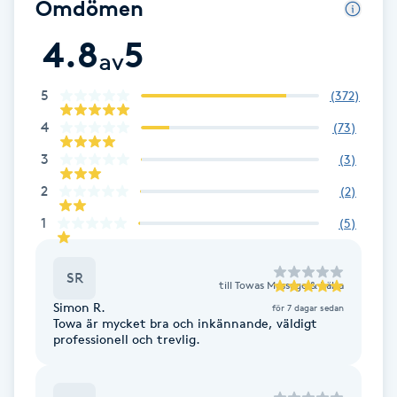
Omdömen
F
4.8
5
av
Face framing
5
(
372
)
Faceliftmassage
4
(
73
)
3
(
3
)
Fet hårbotten
2
(
2
)
Fettreducering
1
(
5
)
Fibromassage
SR
till
Towas Massage & hälsa
Simon R.
för 7 dagar sedan
Fillers
Towa är mycket bra och inkännande, väldigt
professionell och trevlig.
Fotmassage