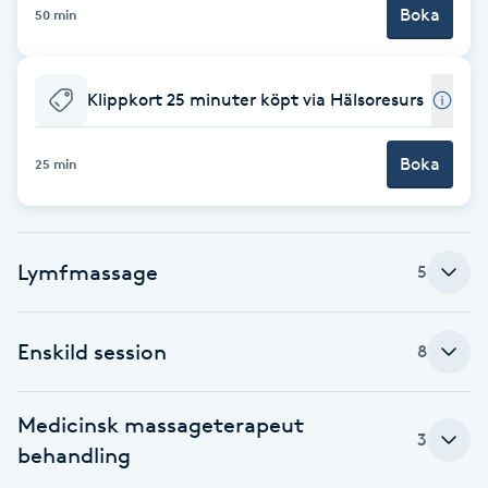
Boka
50 min
Brynformning
Klippkort 25 minuter köpt via Hälsoresurs
Brynfärgning
Brynplockning
Boka
25 min
Bröllopsuppsättning
C
Lymfmassage
5
Celluliter
Enskild session
8
Coachning
Medicinsk massageterapeut
Color correction
3
behandling