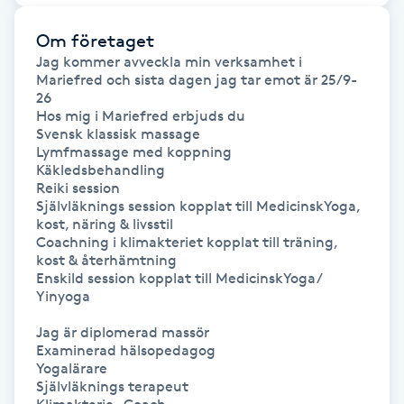
Hot Stone Massage
Om företaget
Hot yoga
Jag kommer avveckla min verksamhet i 
Mariefred och sista dagen jag tar emot är 25/9-
26

Hudföryngring
Hos mig i Mariefred erbjuds du

Svensk klassisk massage

Lymfmassage med koppning

Huduppstramning
Käkledsbehandling

Reiki session 

Självläknings session kopplat till MedicinskYoga, 
Hudvård
kost, näring & livsstil 

Coachning i klimakteriet kopplat till träning, 
kost & återhämtning 

Hyaluronsyra
Enskild session kopplat till MedicinskYoga/ 
Yinyoga 

Hyperhidros
Jag är diplomerad massör  

Examinerad hälsopedagog 

Hypnos
Yogalärare 

Självläknings terapeut 
