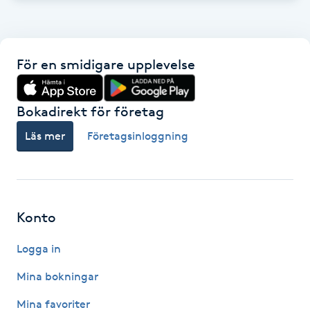
Kinesiologi
Kinesisk medicin
För en smidigare upplevelse
Kiropraktik
Bokadirekt för företag
Klangmassage
Läs mer
Företagsinloggning
Klippning
Klippning & Slingor
Konto
Logga in
Klippning ungdom
Mina bokningar
Koppningsmassage
Mina favoriter