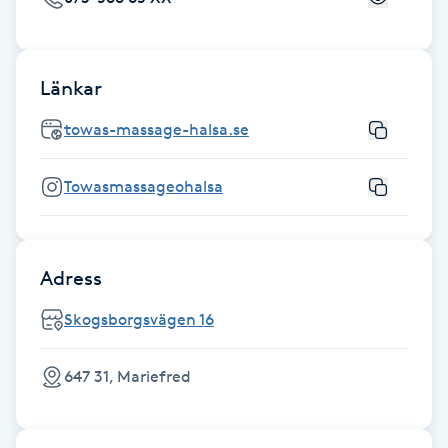
Föning
G
Länkar
Gel naglar
towas-massage-halsa.se
Gelenaglar
Towasmassageohalsa
Gellack
Gellack med förstärkning
Adress
Skogsborgsvägen 16
Gravidmassage
647 31, Mariefred
Gravidyoga
Gruppträning