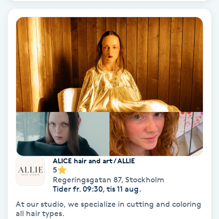
IPL
IPL hårborttagning
IR-massage
J
Japansk massage
K
K18
ALICE hair and art / ALLIE
5
Regeringsgatan 87
,
Stockholm
Katun fransar
Tider fr. 09:30, tis 11 aug.
At our studio, we specialize in cutting and coloring
Kemisk peeling
all hair types.