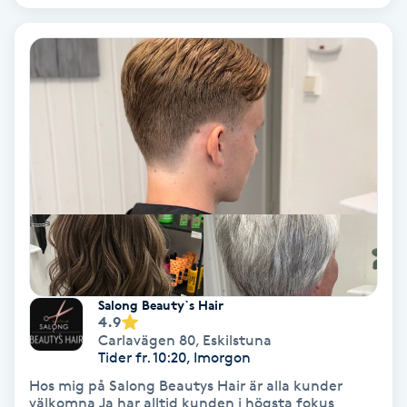
Tvätt & Fön
V
Vaccination
Vampyrbehandling
Vaxning
Vaxning brasiliansk
Veterinär
Salong Beauty`s Hair
4.9
Vibrationsmassage
Carlavägen 80
,
Eskilstuna
Tider fr. 10:20, Imorgon
Vinyasa Yoga
Hos mig på Salong Beautys Hair är alla kunder
välkomna Ja har alltid kunden i högsta fokus