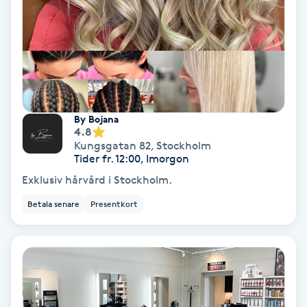
Gruppträning
Gua Sha-massage
H
By Bojana
Hatha Yoga
4.8
Kungsgatan 82
,
Stockholm
Tider fr. 12:00, Imorgon
Headspa
Exklusiv hårvård i Stockholm.
Healing
Betala senare
Presentkort
Herrklippning
HIFU