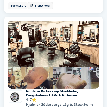
Presentkort
Branschorg.
Keratinbehandling
Kinesiologi
Kinesisk medicin
Kiropraktik
Klangmassage
Klippning
Klippning & Slingor
Nordiska Barbershop Stockholm,
Kungsholmen Frisör & Barberare
4.7
Klippning ungdom
Hjalmar Söderbergs väg 6
,
Stockholm