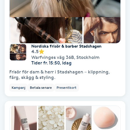
Nagelförlängning akryl
Nagelförlängning gelé
Nordiska frisör & barber Stadshagen
Nagelförlängning glasfiber
4.5
Warfvinges väg 36B
,
Stockholm
Tider fr. 15:50, Idag
Nagelförlängning silke
Frisör för dam & herr i Stadshagen – klippning,
färg, skägg & styling.
Nagelförstärkning
Kampanj
Betala senare
Presentkort
Nagelklippning
Nagelsvamp
Nageltrång