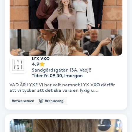
Spa
Spa manikyr & pedikyr
Spa-manikyr
LYX VXO
Spa-pedikyr
4.9
Sandgärdsgatan 13A
,
Växjö
Tider fr. 09:30, Imorgon
Spraytan
VAD ÄR LYX? Vi har valt namnet LYX VXO därför
att vi tycker att det ska vara en lyxig u...
Stylist
Betala senare
Branschorg.
Sugaring
Svensk massage