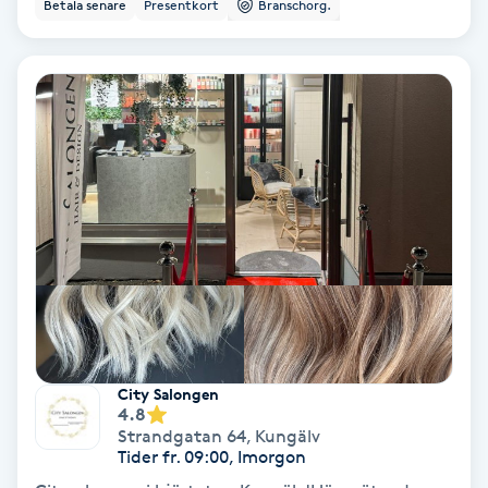
Betala senare
Presentkort
Branschorg.
Bottenfärg
Brynformning
Brynfärgning
Brynplockning
Bröllopsuppsättning
C
Celluliter
City Salongen
4.8
Strandgatan 64
,
Kungälv
Coachning
Tider fr. 09:00, Imorgon