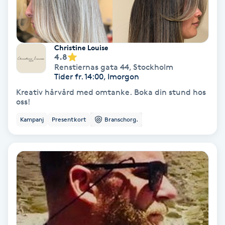
Samtalsterapi
Senioryoga
Christine Louise
4.8
Renstiernas gata 44
,
Stockholm
Shiatsu
Tider fr. 14:00, Imorgon
Kreativ hårvård med omtanke. Boka din stund hos
oss!
Singelfransar
Kampanj
Presentkort
Branschorg.
Sjukgymnastik
Skalpmassage
Skinbooster
Sklerosering