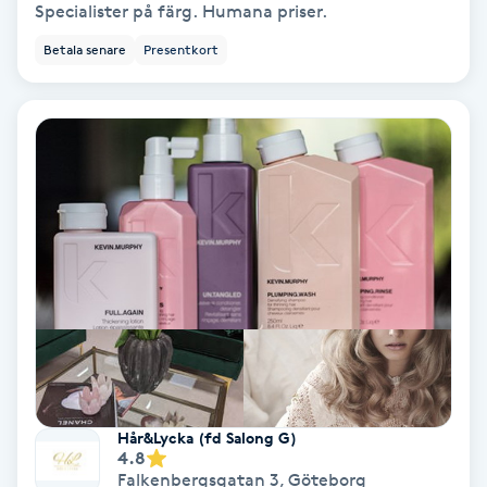
Specialister på färg. Humana priser.
Personlig tränare
Betala senare
Presentkort
Picolaser
Piercing
Pigmentbehandling
Pigmentfläckar
Plastikkirurgi
Powder brows
Hår&Lycka (fd Salong G)
4.8
Power Yoga
Falkenbergsgatan 3
,
Göteborg