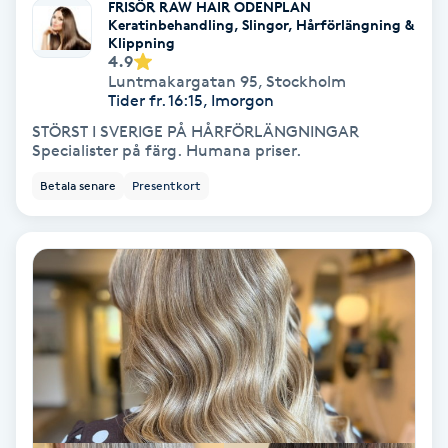
FRISÖR RAW HAIR ODENPLAN
Regndroppsmassage
Keratinbehandling, Slingor, Hårförlängning &
Klippning
4.9
Reiki
Luntmakargatan 95
,
Stockholm
Tider fr. 16:15, Imorgon
Reikihealing
STÖRST I SVERIGE PÅ HÅRFÖRLÄNGNINGAR
Specialister på färg. Humana priser.
Reiki massage
Betala senare
Presentkort
Restorative Yoga
Rosacea
Rosenmetoden
Ryggmassage
S