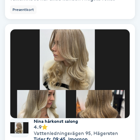
Volymfransar
Presentkort
Vårtor
Y
Yin Yoga
Yoga
Yoga Nidra
Yogamassage
Z
Nina hårkonst salong
4.9
Zonterapi
Vattenledningsvägen 95
,
Hägersten
Tider fr. 09:45, Imorgon