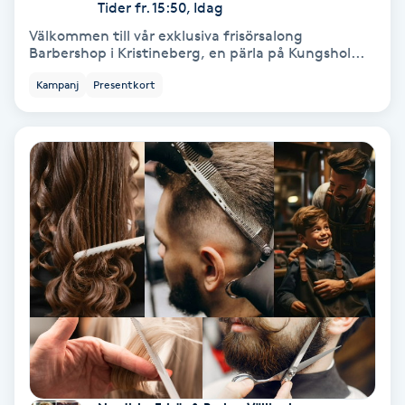
Tider fr. 15:50, Idag
Koppningsmassage
Välkommen till vår exklusiva frisörsalong
Barbershop i Kristineberg, en pärla på Kungshol...
Kosmetisk tatuering
Kampanj
Presentkort
Kostrådgivning
Kroppsinpackning
Kroppspeeling
Käkledsbehandling
Kärlbehandling
L