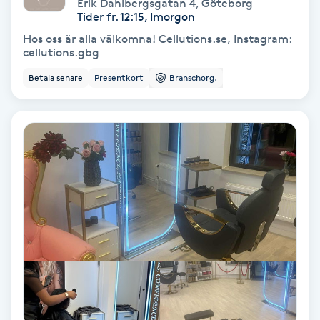
Extensions borttagning
Erik Dahlbergsgatan 4
,
Göteborg
Tider fr. 12:15, Imorgon
Hos oss är alla välkomna! Cellutions.se, Instagram:
Eyeliner-tatuering
cellutions.gbg
F
Betala senare
Presentkort
Branschorg.
Face framing
Faceliftmassage
Fet hårbotten
Fettreducering
Fibromassage
Fillers