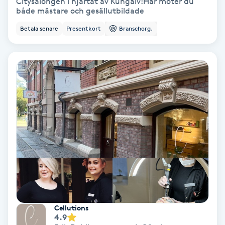
Citysalongen i hjärtat av Kungälv!Här möter du
Color correction
både mästare och gesällutbildade
Betala senare
Presentkort
Branschorg.
Cryoterapi
D
Damklippning
Dermapen
Diamantslipning
E
Enzympeeling
Extensions
Cellutions
4.9