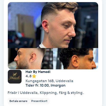
Terapi
Thaimassage
Toning
Torr hårbotten
Torrborstning
Triggerpunktsmassage
Hair By Hamodi
4.8
Trådning
Kungsgatan 16B
,
Uddevalla
Tider fr. 10:00, Imorgon
Frisör i Uddevalla, Klippning, färg & styling.
Träning
Betala senare
Presentkort