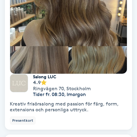
Svettbehandling
T
Tuina-massage
Taktil massage
Tandblekning
Salong LUC
4.9
Tandläkare
Ringvägen 70
,
Stockholm
Tider fr. 08:30, Imorgon
Tatuering
Kreativ frisörsalong med passion för färg, form,
extensions och personliga uttryck.
Tatueringsborttagning
Presentkort