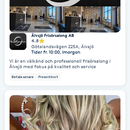
Färgning
Föning
G
Älvsjö Frisörsalong AB
4.8
Götalandsvägen 225A
,
Älvsjö
Gel naglar
Tider fr. 10:00, Imorgon
Vi är en välkänd och professionell frisörsalong i
Gelenaglar
Älvsjö med fokus på kvalitet och service
Betala senare
Presentkort
Gellack
Gellack med förstärkning
Gravidmassage
Gravidyoga