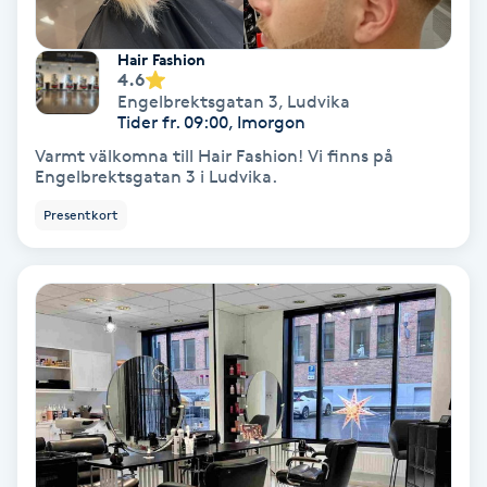
Lymfmassage
Hair Fashion
Läpptatuering
4.6
M
Engelbrektsgatan 3
,
Ludvika
Tider fr. 09:00, Imorgon
Makeup
Varmt välkomna till Hair Fashion! Vi finns på
Engelbrektsgatan 3 i Ludvika.
Manikyr & Pedikyr
Presentkort
Massage
Medial vägledning
Medicinsk massage
Meditation