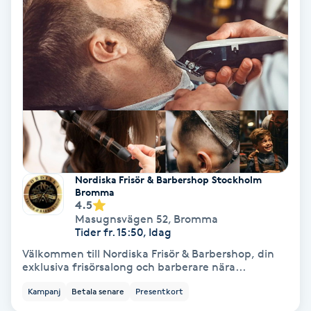
Hypnos
Hårborttagning
Hårbottenbehandling
Hårförlängning
Hårvård
Nordiska Frisör & Barbershop Stockholm
Bromma
4.5
Hälsa
Masugnsvägen 52
,
Bromma
Tider fr. 15:50, Idag
Hälsprickor
Välkommen till Nordiska Frisör & Barbershop, din
exklusiva frisörsalong och barberare nära...
I
Kampanj
Betala senare
Presentkort
Idrottsmassage