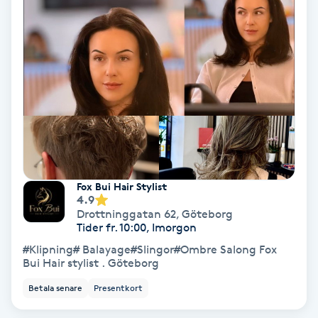
Olaplex
Olaplexbehandling
Ombre
Ombre brows
Ombre naglar
Fox Bui Hair Stylist
4.9
Optiker
Drottninggatan 62
,
Göteborg
Tider fr. 10:00, Imorgon
#Klipning# Balayage#Slingor#Ombre Salong Fox
Ortobionomi
Bui Hair stylist . Göteborg
Betala senare
Presentkort
Ortopedi