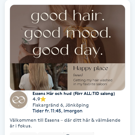
Ansiktsbehandling djuprengörande
B
Babylights
Balayage
Bambumassage
Barber
Essens Hår och hud (Förr ALL:TID salong)
Barnklippning
4.9
Fiskargränd 6
,
Jönköping
Tider fr. 11:45, Imorgon
BIAB
Välkommen till Essens – där ditt hår & välmående
är i fokus.
Blowout