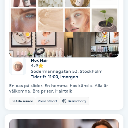
Nagelvård
Naglar borttagning
Naglar reparation
Mox Hair
Naprapati
4.9
Södermannagatan 53
,
Stockholm
Tider fr. 11:00, Imorgon
Navelpiercing
En oas på söder. En hemma-hos känsla. Alla är
välkomna. Bra priser. Hairtalk
NBE-massage
Betala senare
Presentkort
Branschorg.
Ny frisyr
O