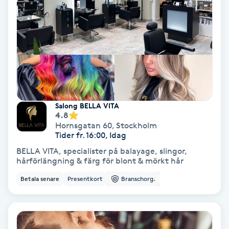
Hollywood Peel
Hot Stone Massage
Hot yoga
Hudföryngring
Salong BELLA VITA
4.8
Huduppstramning
Hornsgatan 60
,
Stockholm
Tider fr. 16:00, Idag
BELLA VITA, specialister på balayage, slingor,
Hudvård
hårförlängning & färg för blont & mörkt hår
Betala senare
Presentkort
Branschorg.
Hyaluronsyra
Hyperhidros