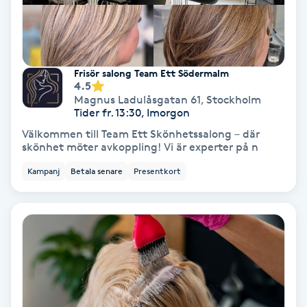
Medium
Megavolymfransar
Frisör salong Team Ett Södermalm
4.5
Melasma
Magnus Ladulåsgatan 61
,
Stockholm
Tider fr. 13:30, Imorgon
Mesoterapi
Välkommen till Team Ett Skönhetssalong – där
skönhet möter avkoppling! Vi är experter på n
MicroPen
Kampanj
Betala senare
Presentkort
Microshading
Mixfransar
N
Nagelförlängning