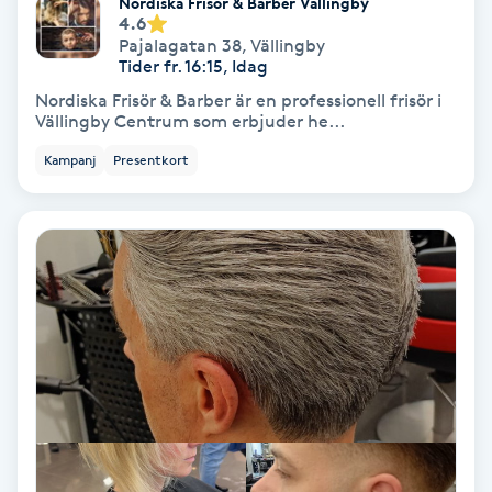
Laserbehandling
Nordiska Frisör & Barber Vällingby
4.6
Pajalagatan 38
,
Vällingby
Lashlift Keratin
Tider fr. 16:15, Idag
Nordiska Frisör & Barber är en professionell frisör i
Vällingby Centrum som erbjuder he...
LED-ljusterapi
Kampanj
Presentkort
Liktornar
LPG
LPG-behandling
LPG-massage
Luggklippning