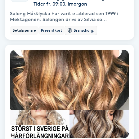
Tider fr. 09:00, Imorgon
PRP (Platelet Rich Plasma)
Salong Hår&lycka har varit etablerad sen 1999 i
Mektagonen. Salongen drivs av Silvia so...
PRX-T33
Betala senare
Presentkort
Branschorg.
Psoriasis
PT
R
Radiofrekvens
Rakning
Reflexologi