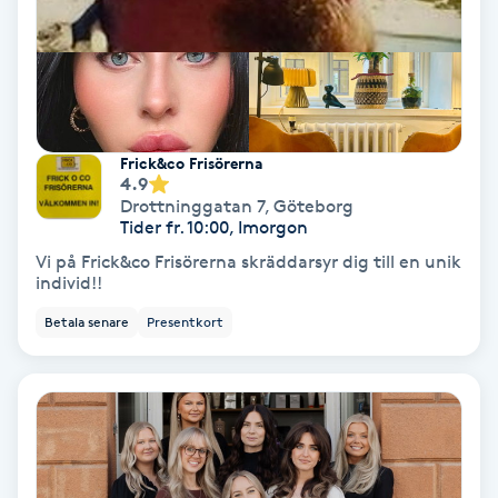
Skoinlägg
Skägg
Skäggfärgning
Frick&co Frisörerna
4.9
Drottninggatan 7
,
Göteborg
Skäggklippning
Tider fr. 10:00, Imorgon
Vi på Frick&co Frisörerna skräddarsyr dig till en unik
individ!!
Skäggtrimmning
Betala senare
Presentkort
Skönhet
Slingor
Sockring