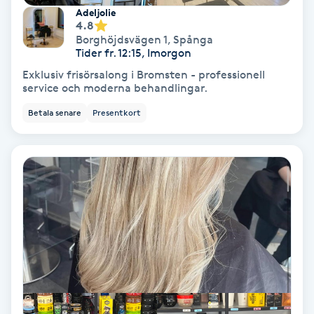
Adeljolie
Fotmassage
4.8
Borghöjdsvägen 1
,
Spånga
Tider fr. 12:15, Imorgon
Fotsvamp
Exklusiv frisörsalong i Bromsten - professionell
service och moderna behandlingar.
Fotvård
Betala senare
Presentkort
Fransar
Fransborttagning
Fransfärgning
Fransförlängning
Fransförlängning Megavolym