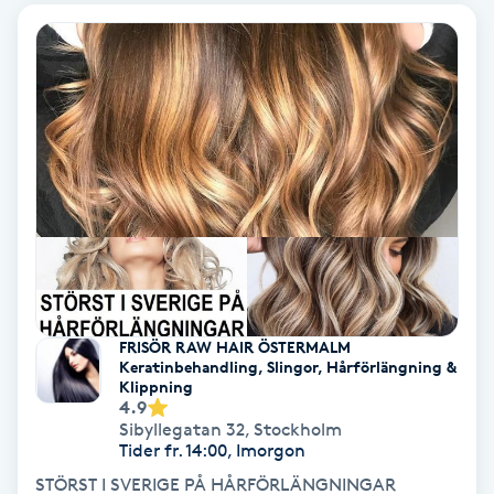
Osteopati
P
Paraffinbehandling
Pedikyr
Pensionärklippning
Permanent
FRISÖR RAW HAIR ÖSTERMALM
Permanent hårborttagning
Keratinbehandling, Slingor, Hårförlängning &
Klippning
4.9
Permanent ögonbrynsmakeup
Sibyllegatan 32
,
Stockholm
Tider fr. 14:00, Imorgon
Personal shopper
STÖRST I SVERIGE PÅ HÅRFÖRLÄNGNINGAR