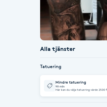
Alternativmedicin
Andningsmassage
Ansiktslyft utan kirurgi
Aromamassage
Alla tjänster
Ashtanga Yoga
Tatuering
Ayurveda
Mindre tatuering
Ayurvedisk Massage
90 min
Här kan du välja tatuering värde 2500 f
angående storlek och motiv.
Ansiktsbehandling djuprengörande
B