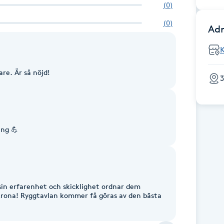
(
0
)
(
0
)
Adr
re. Är så nöjd!
3
ang 💪
sin erfarenhet och skicklighet ordnar dem
skrona! Ryggtavlan kommer få göras av den bästa