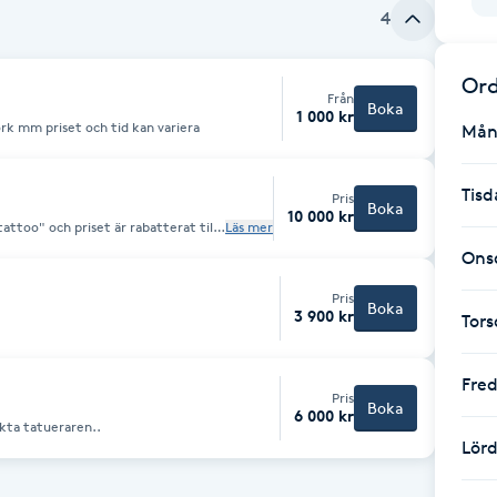
4
Ord
Från
Boka
1 000 kr
Liten tatuering exempel text patchwork mm priset och tid kan variera
Mån
Tisd
Pris
Boka
10 000 kr
är rabatterat till
Läs mer
Ons
Pris
Boka
3 900 kr
Tor
Fre
Pris
Boka
6 000 kr
akta tatueraren..
Lör