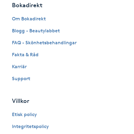
Bokadirekt
Fransk manikyr
Om Bokadirekt
Fransrengöring
Blogg - Beautylabbet
Frekvensterapi
FAQ - Skönhetsbehandlingar
Fakta & Råd
Friskvård
Karriär
Friskvårdsmassage
Support
Frisör
Villkor
Funktionsanalys
Etisk policy
Färgning
Integritetspolicy