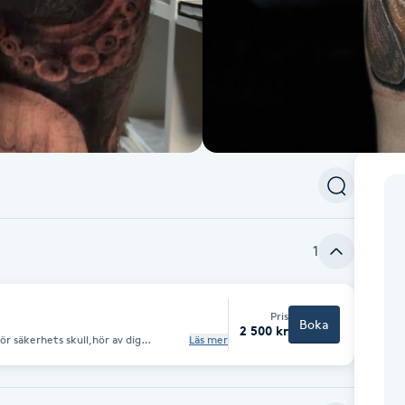
1
Pris
Boka
2 500 kr
ör säkerhets skull,hör av dig
Läs mer