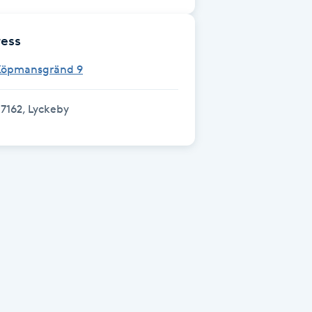
ess
Köpmansgränd 9
7162, Lyckeby