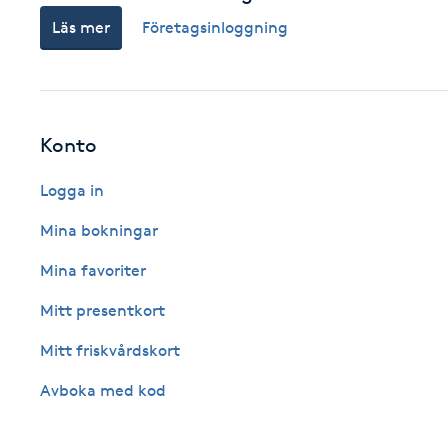
Läs mer
Företagsinloggning
Fotsvamp
Fotvård
Fransar
Konto
Logga in
Fransborttagning
Mina bokningar
Fransfärgning
Mina favoriter
Fransförlängning
Mitt presentkort
Mitt friskvårdskort
Fransförlängning Megavolym
Avboka med kod
Fransförlängning Volym