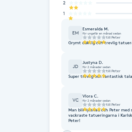
2
Cryoterapi
D
1
Damklippning
Esmeralda M.
EM
för ungefär en månad sedan
till
Peter
Grymt duktig och trevlig tatuera
Dermapen
Diamantslipning
Justyna D.
JD
för 2 månader sedan
E
till
Peter
Super trevlig och fantastisk tal
Enzympeeling
Vlora C.
VC
Extensions
för 2 månader sedan
till
Peter
Man blir lyssnad och Peter med 
vackraste tatueringarna i Karl
Extensions borttagning
Peter!