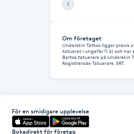
Eyeliner-tatuering
F
Face framing
Om företaget
Faceliftmassage
Underskin Tattoo ligger precis u
tatuerat i ungefär 11 år och har
Bartos tatuerare på Underskin Ta
Fet hårbotten
Registrerade Tatuerare, SRT.
Fettreducering
Fibromassage
Fillers
För en smidigare upplevelse
Fotmassage
Bokadirekt för företag