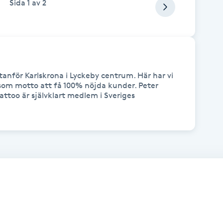
Sida
1
av
2
tanför Karlskrona i Lyckeby centrum. Här har vi 
 som motto att få 100% nöjda kunder. Peter 
ttoo är självklart medlem i Sveriges 