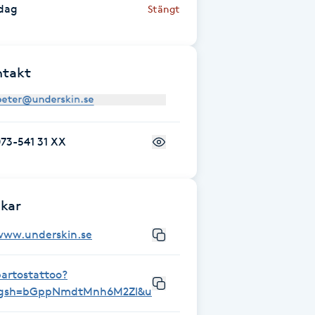
dag
Stängt
ntakt
73-541 31 XX
kar
www.underskin.se
artostattoo?
igsh=bGppNmdtMnh6M2Zl&utm_source=qr