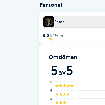
Personal
Brynformning
Peter
Brynfärgning
5.0
6
betyg
Brynplockning
Bröllopsuppsättning
Omdömen
C
5
5
Celluliter
av
Coachning
5
4
Color correction
3