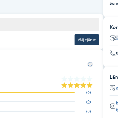
Sön
Ko
Välj tjänst
0
Län
(
6
)
(
0
)
b
(
0
)