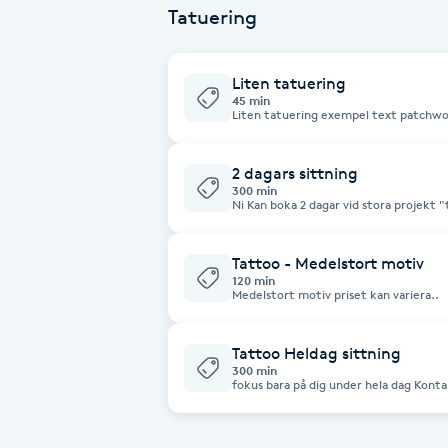
Tatuering
Babylights
Liten tatuering
Balayage
45 min
Bambumassage
2 dagars sittning
300 min
Ni Kan boka 2 dagar vid stora projekt "tattoo" och priset 
Barber
5000kr per sittning du sparar 2000kr
Tattoo - Medelstort motiv
Barnklippning
120 min
Medelstort motiv priset kan variera..
BIAB
Tattoo Heldag sittning
300 min
Blowout
fokus bara på dig under hela dag Kont
Bottenfärg