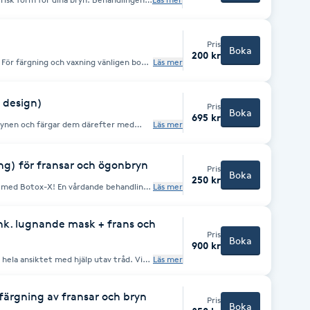
 för underhåll.
 Vänligen addera då tjänsten "Lägg till
ill höger om kalendern.
Pris
Boka
200 kr
. För färgning och vaxning vänligen boka
Läs mer
 design)
Pris
Boka
695 kr
rynen och färgar dem därefter med
Läs mer
et, återställa tillväxten och förbättrar
håller upp till 6 veckor på strået och
tt man upplever en lätt
g) för fransar och ögonbryn
Pris
Boka
250 kr
 med Botox-X! En vårdande behandling
Läs mer
er och stärker hårstrånas kvalitet, gör
handlingen lämpar sig särskilt väl för
, torra och spröda hårstrån eller
 ink. lugnande mask + frans och
Pris
Boka
900 kr
 hela ansiktet med hjälp utav tråd. Vi
Läs mer
ar. Behandlingen inkluderar frans- och
ch återfuktande ansiktsmask.
 färgning av fransar och bryn
Pris
Boka