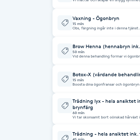
inkluderar färgning samt vaxning eller trådning och rådgivning
Fransk manikyr
Önskar du samtidigt färga dina fransar?
ytterligare en tjänst" som du finner t
Vaxning - Ögonbryn
15 min
Fransrengöring
Obs, färgning ingår inte i denna tjänst
tjänsten ”Bryndesign”
Frekvensterapi
Brow Henna (hennabryn ink.
50 min
Vid denna behandling formar vi ögonb
Henna. Henna hjälper till att stärka hår
Friskvård
brynstråtes naturliga kondition. Henna 
upp till 10 dagar på huden vilket gör a
tatueringseffekt.
Botox-X (vårdande behandlin
Friskvårdsmassage
15 min
Boosta dina ögonfransar och ögonbryn
för fransar och ögonbryn som återställ
dem tätare, glansigare och fylligare. Be
Frisör
dig som har tunn och försvagad hårväxt
Trådning lyx - hela ansiktet
långsamt växande strån.
brynfärg
60 min
Funktionsanalys
Vi tar skonsamt bort oönskad hårväxt i
använder 100% bomullstråd när vi tråd
brynfärg. Avslutas med en lugnande o
Färgning
Trådning - hela ansiktet ink.
45 min