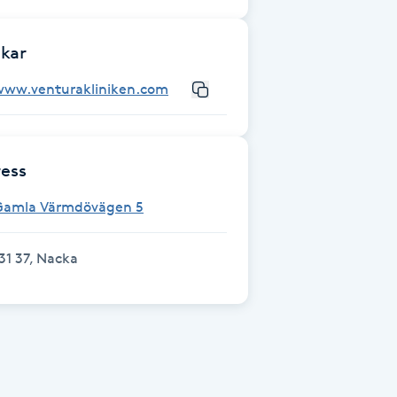
kar
www.venturakliniken.com
ess
Gamla Värmdövägen 5
31 37, Nacka