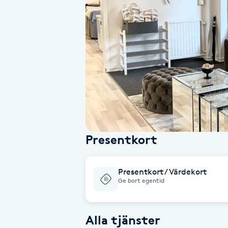
Alternativmedicin
Andningsmassage
Ansiktslyft utan kirurgi
Aromamassage
Ashtanga Yoga
Presentkort
Ayurveda
Presentkort / Värdekort
Ayurvedisk Massage
Ge bort egentid
Ansiktsbehandling djuprengörande
Alla tjänster
B