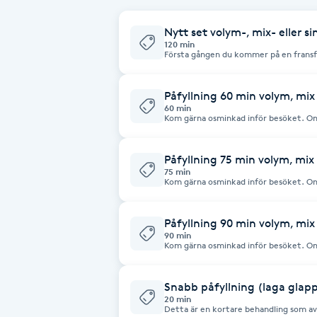
Cryoterapi
D
Nytt set volym-, mix- eller s
120 min
Första gången du kommer på en fransf
Damklippning
ditt önskemål om form, volym och desig
var tredje vecka, men kan variera beroen
gärna osminkad inför besöket. Om du 
rengöring av oss på plats.
Påfyllning 60 min volym, mix 
Dermapen
60 min
Kom gärna osminkad inför besöket. Om
låna rengöring av oss på plats. Om du har fransar gjorda på annan salong och
bokar påfyllning hos oss önskar vi att d
Diamantslipning
Påfyllning från annan salong förutsätter
skick. Vid osäkerhet kring fransarnas s
Påfyllning 75 min volym, mix 
E
75 min
Kom gärna osminkad inför besöket. Om
låna rengöring av oss på plats. Påfyllning från annan salong förutsätter att
Enzympeeling
befintliga fransar är i gott skick. Vid 
boka ett nytt set.
Påfyllning 90 min volym, mix 
90 min
Extensions
Kom gärna osminkad inför besöket. Om
låna rengöring av oss på plats. Påfyllning från annan salong förutsätter att
befintliga fransar är i gott skick. Vid 
boka ett nytt set.
Extensions borttagning
Snabb påfyllning (laga glap
20 min
Detta är en kortare behandling som avs