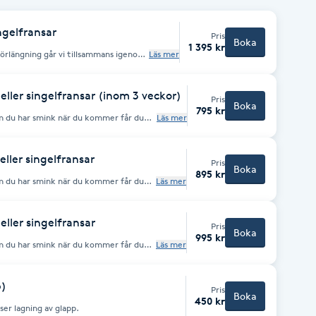
ingelfransar
Pris
Boka
1 395 kr
örlängning går vi tillsammans igenom
Läs mer
n. Påfyllning av fransar görs ungefär
de på dina fransars växtcykel. Kom
har smink när du kommer får du låna
eller singelfransar (inom 3 veckor)
Pris
Boka
795 kr
 du har smink när du kommer får du
Läs mer
u bokar en av våra lite längre tider.
 också att befintliga fransar är i gott
kick, vänligen boka ett nytt set.
eller singelfransar
Pris
Boka
895 kr
 du har smink när du kommer får du
Läs mer
osäkerhet kring fransarnas skick, vänligen
eller singelfransar
Pris
Boka
995 kr
 du har smink när du kommer får du
Läs mer
osäkerhet kring fransarnas skick, vänligen
p)
Pris
Boka
450 kr
er lagning av glapp.