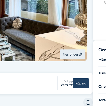
Ord
Fler bilder
Mån
Tisd
Belopp
Köp nu
Valfritt
Ons
Tor