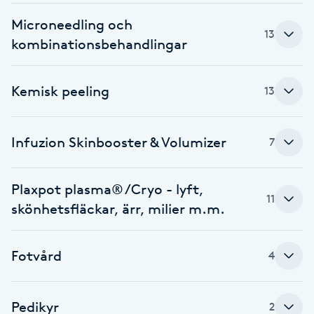
Föning
Microneedling och
13
G
kombinationsbehandlingar
Gel naglar
Kemisk peeling
13
Gelenaglar
Infuzion Skinbooster & Volumizer
7
Gellack
Plaxpot plasma® /Cryo - lyft,
Gellack med förstärkning
11
skönhetsfläckar, ärr, milier m.m.
Gravidmassage
Fotvård
4
Gravidyoga
Pedikyr
Gruppträning
2