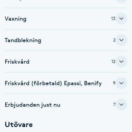
Gua Sha-massage
Vaxning
13
H
Hatha Yoga
Tandblekning
2
Headspa
Friskvård
12
Healing
Friskvård (förbetald) Epassi, Benify
9
Herrklippning
HIFU
Erbjudanden just nu
7
Hollywood Peel
Utövare