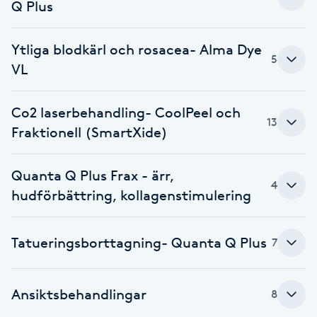
Q Plus
Fransk manikyr
Ytliga blodkärl och rosacea- Alma Dye
Fransrengöring
5
VL
Frekvensterapi
Co2 laserbehandling- CoolPeel och
13
Fraktionell (SmartXide)
Friskvård
Friskvårdsmassage
Quanta Q Plus Frax - ärr,
4
hudförbättring, kollagenstimulering
Frisör
Tatueringsborttagning- Quanta Q Plus
7
Funktionsanalys
Färgning
Ansiktsbehandlingar
8