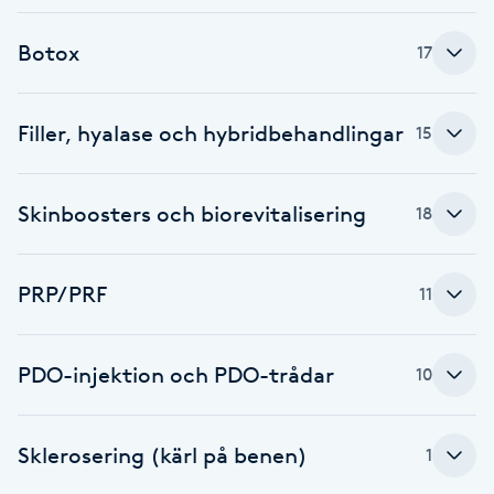
F
Botox
17
Face framing
Filler, hyalase och hybridbehandlingar
15
Faceliftmassage
Fet hårbotten
Skinboosters och biorevitalisering
18
Fettreducering
PRP/PRF
11
Fibromassage
PDO-injektion och PDO-trådar
10
Fillers
Sklerosering (kärl på benen)
Fotmassage
1