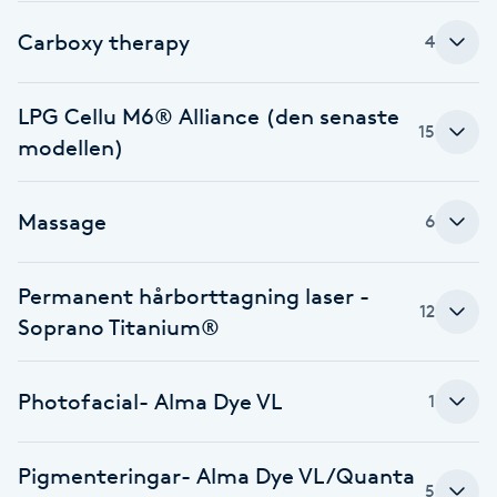
Fotsvamp
Carboxy therapy
4
Fotvård
LPG Cellu M6® Alliance (den senaste
15
modellen)
Fransar
Fransborttagning
Massage
6
Fransfärgning
Permanent hårborttagning laser -
12
Soprano Titanium®
Fransförlängning
Fransförlängning Megavolym
Photofacial- Alma Dye VL
1
Fransförlängning Volym
Pigmenteringar- Alma Dye VL/Quanta
5