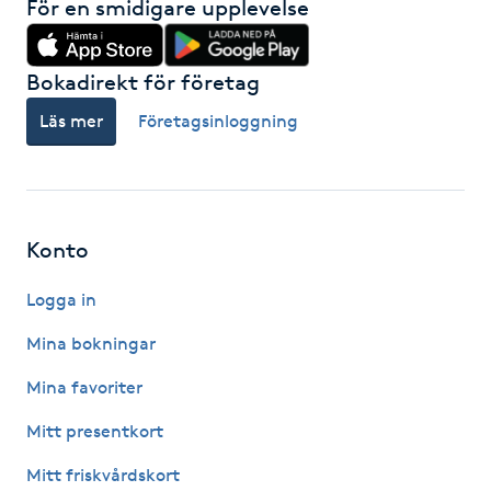
För en smidigare upplevelse
Nagelförlängning gelé
Bokadirekt för företag
Nagelförlängning glasfiber
Läs mer
Företagsinloggning
Nagelförlängning silke
Nagelförstärkning
Konto
Nagelklippning
Logga in
Mina bokningar
Nagelsvamp
Mina favoriter
Nageltrång
Mitt presentkort
Mitt friskvårdskort
Nagelvård