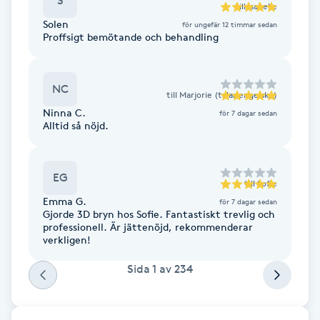
S
till
Isabelle
Kinesiologi
Solen
för ungefär 12 timmar sedan
Proffsigt bemötande och behandling
Kinesisk medicin
NC
till
Marjorie (talar engelska)
Kiropraktik
Ninna C.
för 7 dagar sedan
Alltid så nöjd.
Klangmassage
EG
Klippning
till
Sofie
Emma G.
för 7 dagar sedan
Gjorde 3D bryn hos Sofie. Fantastiskt trevlig och
Klippning & Slingor
professionell. Är jättenöjd, rekommenderar
verkligen!
Klippning ungdom
Sida
1
av
234
Koppningsmassage