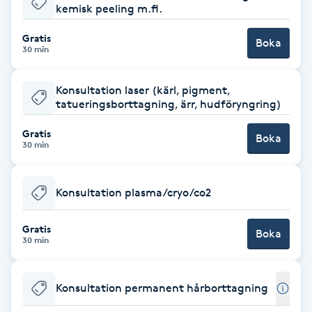
kemisk peeling m.fl.
Brynformning
Gratis
Boka
30 min
Brynfärgning
Konsultation laser (kärl, pigment,
Brynplockning
tatueringsborttagning, ärr, hudföryngring)
Gratis
Boka
Bröllopsuppsättning
30 min
C
Konsultation plasma/cryo/co2
Celluliter
Gratis
Boka
Coachning
30 min
Color correction
Konsultation permanent hårborttagning