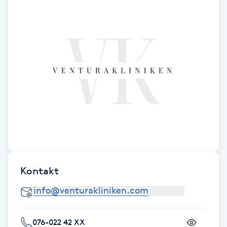
Kosmetisk tatuering
Kostrådgivning
Kroppsinpackning
Kroppspeeling
Käkledsbehandling
Kärlbehandling
Kontakt
L
Laserbehandling
076-022 42 XX
Lashlift Keratin