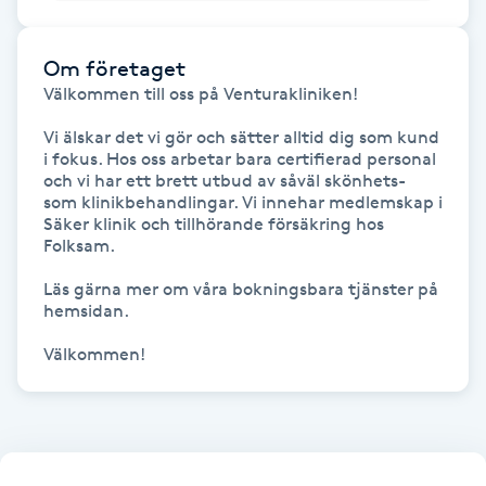
Megavolymfransar
Om företaget
Melasma
Välkommen till oss på Venturakliniken! 

Vi älskar det vi gör och sätter alltid dig som kund 
Mesoterapi
i fokus. Hos oss arbetar bara certifierad personal 
och vi har ett brett utbud av såväl skönhets- 
som klinikbehandlingar. Vi innehar medlemskap i 
MicroPen
Säker klinik och tillhörande försäkring hos 
Folksam. 

Microshading
Läs gärna mer om våra bokningsbara tjänster på 
hemsidan.

Mixfransar
Välkommen!
N
Nagelförlängning
Nagelförlängning akryl