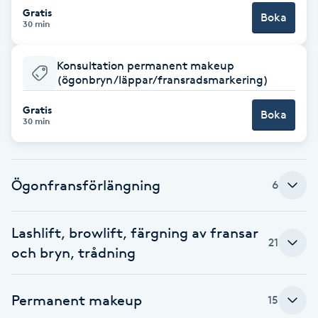
Cryoterapi
Gratis
Boka
30 min
D
Damklippning
Konsultation permanent makeup
(ögonbryn/läppar/fransradsmarkering)
Dermapen
Gratis
Boka
30 min
Diamantslipning
E
Ögonfransförlängning
6
Enzympeeling
Lashlift, browlift, färgning av fransar
Extensions
21
och bryn, trådning
Extensions borttagning
Permanent makeup
15
Eyeliner-tatuering