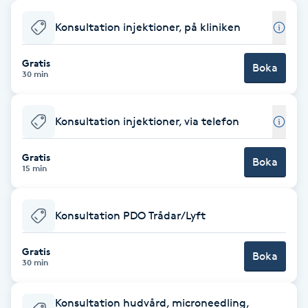
Babylights
Konsultation injektioner, på kliniken
Balayage
Gratis
Boka
30 min
Bambumassage
Konsultation injektioner, via telefon
Barber
Gratis
Boka
15 min
Barnklippning
Konsultation PDO Trådar/Lyft
BIAB
Gratis
Blowout
Boka
30 min
Bottenfärg
Konsultation hudvård, microneedling,