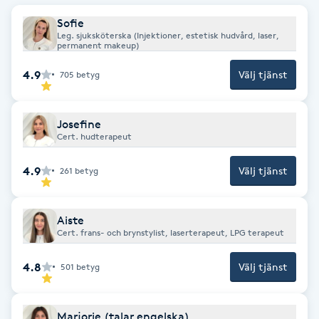
Hot Stone Massage
Sofie
Leg. sjuksköterska (Injektioner, estetisk hudvård, laser,
permanent makeup)
Hot yoga
4.9
Välj tjänst
705
betyg
Hudföryngring
Josefine
Huduppstramning
Cert. hudterapeut
Hudvård
4.9
Välj tjänst
261
betyg
Hyaluronsyra
Aiste
Cert. frans- och brynstylist, laserterapeut, LPG terapeut
Hyperhidros
4.8
Välj tjänst
501
betyg
Hypnos
Marjorie (talar engelska)