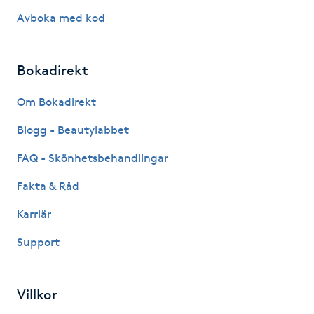
Avboka med kod
Naglar borttagning
Bokadirekt
Naglar reparation
Om Bokadirekt
Naprapati
Blogg - Beautylabbet
Navelpiercing
FAQ - Skönhetsbehandlingar
Fakta & Råd
NBE-massage
Karriär
Ny frisyr
Support
O
Olaplex
Villkor