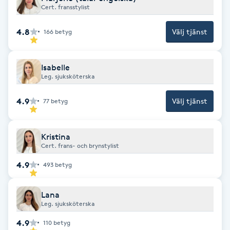
Hårborttagning
Cert. fransstylist
4.8
Välj tjänst
166
betyg
Hårbottenbehandling
Hårförlängning
Isabelle
Leg. sjuksköterska
Hårvård
4.9
Välj tjänst
77
betyg
Hälsa
Kristina
Cert. frans- och brynstylist
Hälsprickor
4.9
493
betyg
I
Idrottsmassage
Lana
Leg. sjuksköterska
IPL
4.9
110
betyg