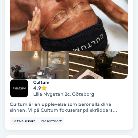
Terapi
Thaimassage
Toning
Torr hårbotten
Torrborstning
Cultum
Triggerpunktsmassage
4.9
Lilla Nygatan 2c
,
Göteborg
Cultum är en upplevelse som berör alla dina
Trådning
sinnen. Vi på Cultum fokuserar på skräddars...
Betala senare
Presentkort
Träning