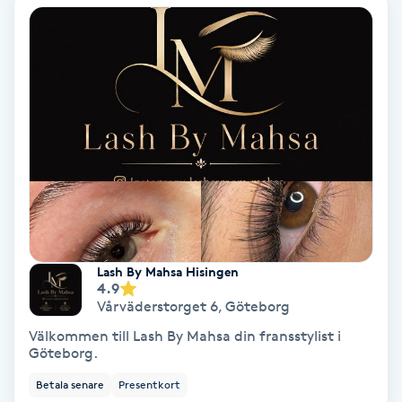
Tvätt & Fön
V
Vaccination
Vampyrbehandling
Vaxning
Vaxning brasiliansk
Lash By Mahsa Hisingen
Veterinär
4.9
Vårväderstorget 6
,
Göteborg
Vibrationsmassage
Välkommen till Lash By Mahsa din fransstylist i
Göteborg.
Vinyasa Yoga
Betala senare
Presentkort