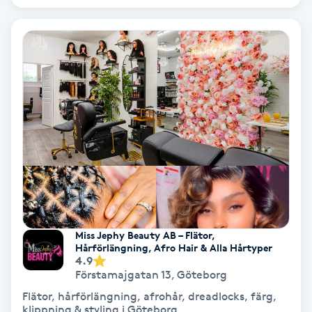
Volymfransar
Vårtor
Y
Yin Yoga
Yoga
Yoga Nidra
Yogamassage
Miss Jephy Beauty AB – Flätor,
Hårförlängning, Afro Hair & Alla Hårtyper
Z
4.9
Förstamajgatan 13
,
Göteborg
Zonterapi
Flätor, hårförlängning, afrohår, dreadlocks, färg,
klippning & styling i Göteborg.