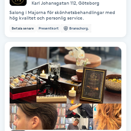
Karl Johansgatan 112
,
Göteborg
Salong i Majorna för skönhetsbehandlingar med
Nagelvård
hög kvalitet och personlig service.
Betala senare
Presentkort
Branschorg.
Naglar borttagning
Naglar reparation
Naprapati
Navelpiercing
NBE-massage
Ny frisyr
O