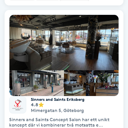
Lymfmassage
Läpptatuering
M
Makeup
Manikyr & Pedikyr
Massage
Medial vägledning
Sinners and Saints Eriksberg
Medicinsk massage
4.8
Mimergatan 5
,
Göteborg
Sinners and Saints Concept Salon har ett unikt
Meditation
koncept där vi kombinerar två motsatta e...