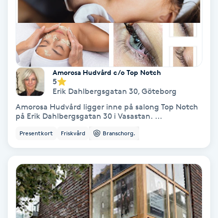
Hypnos
Hårborttagning
Hårbottenbehandling
Amorosa Hudvård c/o Top Notch
5
Erik Dahlbergsgatan 30
,
Göteborg
Hårförlängning
Amorosa Hudvård ligger inne på salong Top Notch
på Erik Dahlbergsgatan 30 i Vasastan. ...
Hårvård
Presentkort
Friskvård
Branschorg.
Hälsa
Hälsprickor
I
Idrottsmassage