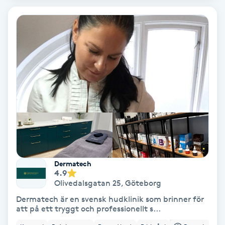
Bottenfärg
Brynformning
Brynfärgning
Brynplockning
Bröllopsuppsättning
C
Dermatech
4.9
Celluliter
Olivedalsgatan 25
,
Göteborg
Dermatech är en svensk hudklinik som brinner för
Coachning
att på ett tryggt och professionellt s...