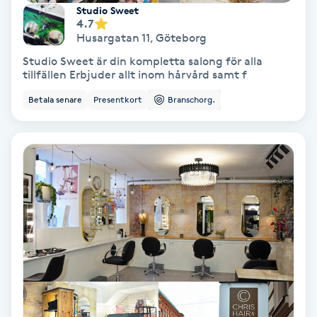
Studio Sweet
4.7
Personlig tränare
Husargatan 11
,
Göteborg
Studio Sweet är din kompletta salong för alla
Picolaser
tillfällen Erbjuder allt inom hårvård samt f
Betala senare
Presentkort
Branschorg.
Piercing
Pigmentbehandling
Pigmentfläckar
Plastikkirurgi
Powder brows
Power Yoga