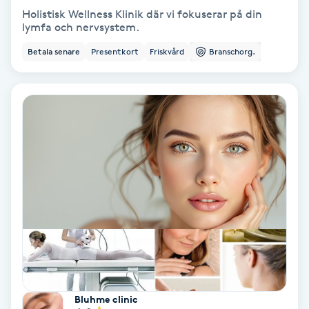
Holistisk Wellness Klinik där vi fokuserar på din
Fotmassage
lymfa och nervsystem.
Betala senare
Presentkort
Friskvård
Branschorg.
Fotsvamp
Fotvård
Fransar
Fransborttagning
Fransfärgning
Fransförlängning
Fransförlängning Megavolym
Bluhme clinic