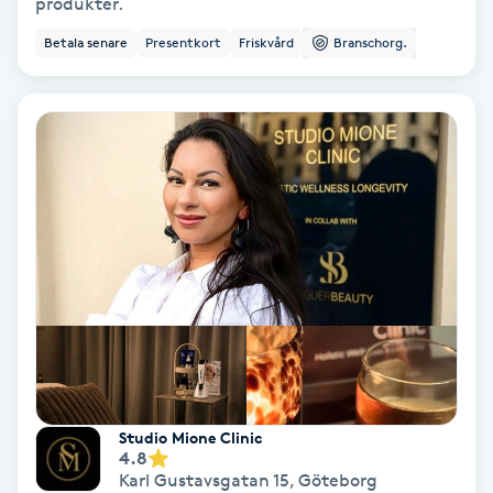
Extensions borttagning
produkter.
Betala senare
Presentkort
Friskvård
Branschorg.
Eyeliner-tatuering
F
Face framing
Faceliftmassage
Fet hårbotten
Fettreducering
Fibromassage
Studio Mione Clinic
4.8
Fillers
Karl Gustavsgatan 15
,
Göteborg