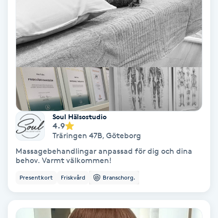
bästa!
Keratinbehandling
Kinesiologi
Kinesisk medicin
Kiropraktik
Soul Hälsostudio
4.9
Klangmassage
Träringen 47B
,
Göteborg
Massagebehandlingar anpassad för dig och dina
Klippning
behov. Varmt välkommen!
Presentkort
Friskvård
Branschorg.
Klippning & Slingor
Klippning ungdom