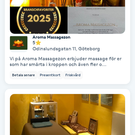
Samtalsterapi
Senioryoga
Aroma Massagezon
5
Shiatsu
Odinslundsgatan 11
,
Göteborg
Vi på Aroma Massagezon erbjuder massage för er
Singelfransar
som har smärta i kroppen och även fler o...
Betala senare
Presentkort
Friskvård
Sjukgymnastik
Skalpmassage
Skinbooster
Sklerosering