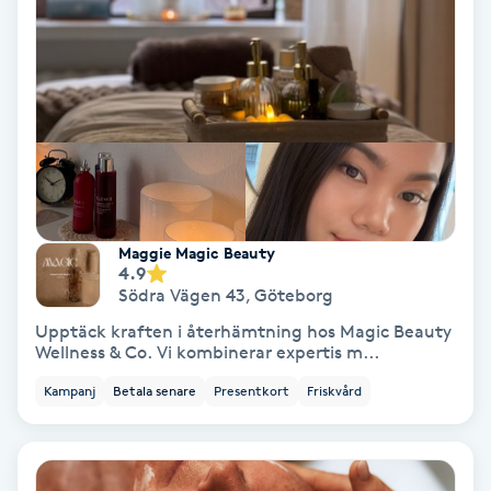
Svettbehandling
T
Tuina-massage
Taktil massage
Tandblekning
Maggie Magic Beauty
4.9
Södra Vägen 43
,
Göteborg
Tandläkare
Upptäck kraften i återhämtning hos Magic Beauty
Wellness & Co. Vi kombinerar expertis m...
Tatuering
Kampanj
Betala senare
Presentkort
Friskvård
Tatueringsborttagning