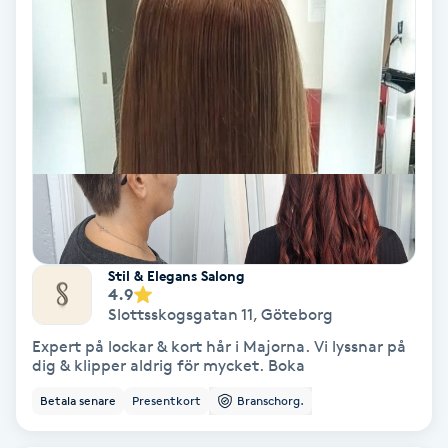
Koppningsmassage
Kosmetisk tatuering
Kostrådgivning
Kroppsinpackning
Kroppspeeling
Stil & Elegans Salong
4.9
Slottsskogsgatan 11
,
Göteborg
Käkledsbehandling
Expert på lockar & kort hår i Majorna. Vi lyssnar på
dig & klipper aldrig för mycket. Boka
Kärlbehandling
Betala senare
Presentkort
Branschorg.
L