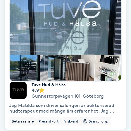
Ansiktsbehandling djuprengörande
B
Babylights
Balayage
Bambumassage
Barber
Tuve Hud & Hälsa
4.9
Barnklippning
Gunnestorpsvägen 101
,
Göteborg
Jag Matilda som driver salongen är auktoriserad
BIAB
hudterapeut med många års erfarenhet. Jag ...
Betala senare
Presentkort
Friskvård
Branschorg.
Blowout