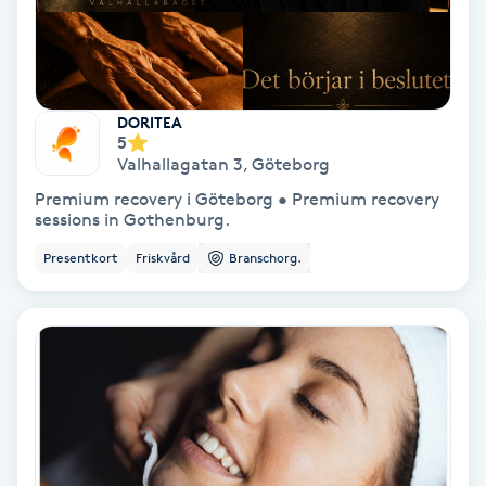
Hollywood Peel
Hot Stone Massage
DORITEA
5
Hot yoga
Valhallagatan 3
,
Göteborg
Premium recovery i Göteborg • Premium recovery
Hudföryngring
sessions in Gothenburg.
Presentkort
Friskvård
Branschorg.
Huduppstramning
Hudvård
Hyaluronsyra
Hyperhidros