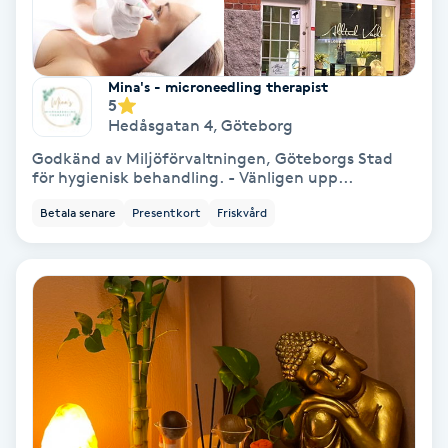
Regndroppsmassage
Reiki
Mina's - microneedling therapist
5
Reikihealing
Hedåsgatan 4
,
Göteborg
Godkänd av Miljöförvaltningen, Göteborgs Stad
för hygienisk behandling. - Vänligen upp...
Reiki massage
Betala senare
Presentkort
Friskvård
Restorative Yoga
Rosacea
Rosenmetoden
Ryggmassage
S