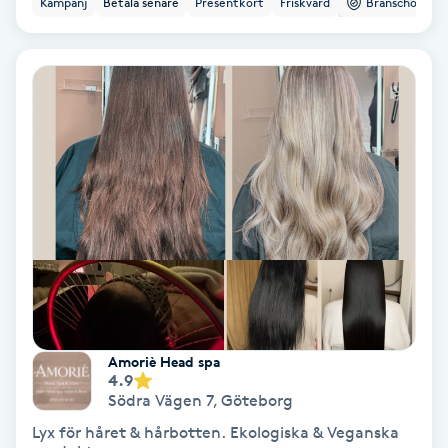
Kampanj
Betala senare
Presentkort
Friskvård
Branschorg.
Color correction
Cryoterapi
D
Damklippning
Dermapen
Diamantslipning
E
Enzympeeling
Amoriè Head spa
4.9
Extensions
Södra Vägen 7
,
Göteborg
Lyx för håret & hårbotten. Ekologiska & Veganska