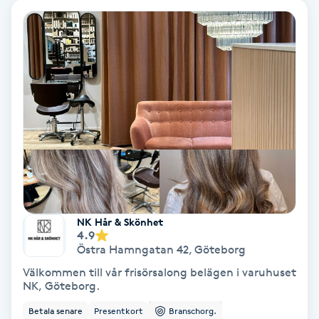
Laserbehandling
Lashlift Keratin
LED-ljusterapi
Liktornar
LPG
LPG-behandling
NK Hår & Skönhet
4.9
LPG-massage
Östra Hamngatan 42
,
Göteborg
Välkommen till vår frisörsalong belägen i varuhuset
Luggklippning
NK, Göteborg.
Betala senare
Presentkort
Branschorg.