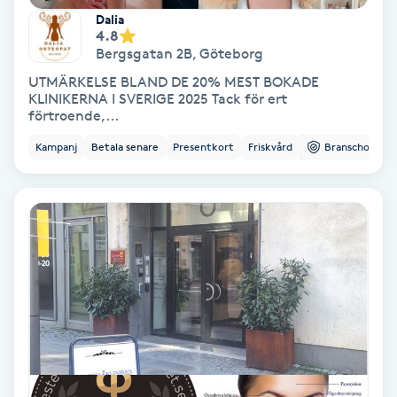
Dalia
Färgning
4.8
Bergsgatan 2B
,
Göteborg
Föning
UTMÄRKELSE BLAND DE 20% MEST BOKADE
KLINIKERNA I SVERIGE 2025 Tack för ert
G
förtroende,...
Gel naglar
Kampanj
Betala senare
Presentkort
Friskvård
Branschorg.
Gelenaglar
Gellack
Gellack med förstärkning
Gravidmassage
Gravidyoga