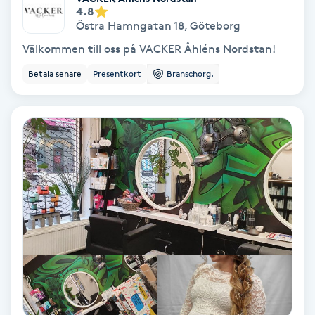
4.8
Osteopati
Östra Hamngatan 18
,
Göteborg
P
Välkommen till oss på VACKER Åhléns Nordstan!
Paraffinbehandling
Betala senare
Presentkort
Branschorg.
Pedikyr
Pensionärklippning
Permanent
Permanent hårborttagning
Permanent ögonbrynsmakeup
Personal shopper