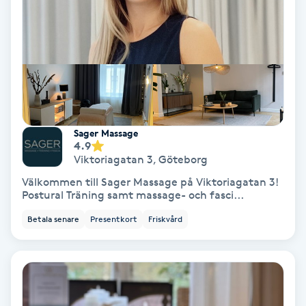
Spa
Spa manikyr & pedikyr
Spa-manikyr
Sager Massage
Spa-pedikyr
4.9
Viktoriagatan 3
,
Göteborg
Spraytan
Välkommen till Sager Massage på Viktoriagatan 3!
Postural Träning samt massage- och fasci...
Stylist
Betala senare
Presentkort
Friskvård
Sugaring
Svensk massage