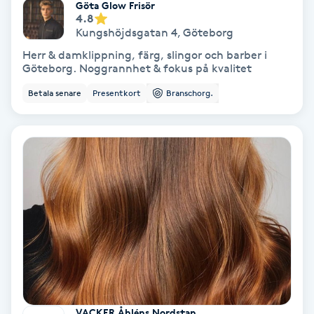
Göta Glow Frisör
Olaplex
4.8
Kungshöjdsgatan 4
,
Göteborg
Olaplexbehandling
Herr & damklippning, färg, slingor och barber i
Göteborg. Noggrannhet & fokus på kvalitet
Ombre
Betala senare
Presentkort
Branschorg.
Ombre brows
Ombre naglar
Optiker
Ortobionomi
Ortopedi
VACKER Åhléns Nordstan