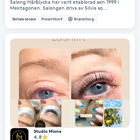
Salong Hår&lycka har varit etablerad sen 1999 i
Mektagonen. Salongen drivs av Silvia so...
Nagelförlängning akryl
Betala senare
Presentkort
Branschorg.
Nagelförlängning gelé
Nagelförlängning glasfiber
Nagelförlängning silke
Nagelförstärkning
Nagelklippning
Nagelsvamp
Studio Mione
4.8
Nageltrång