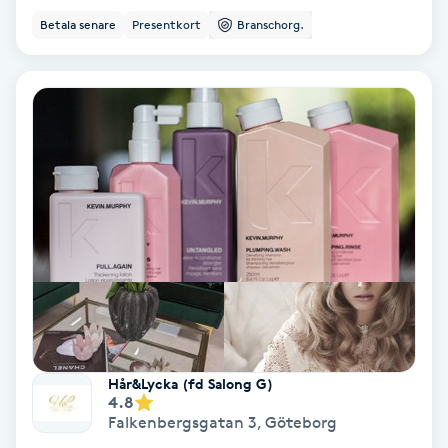
Betala senare
Presentkort
Branschorg.
Medium
Megavolymfransar
Melasma
Mesoterapi
MicroPen
Microshading
Mixfransar
Hår&Lycka (fd Salong G)
N
4.8
Falkenbergsgatan 3
,
Göteborg
Nagelförlängning