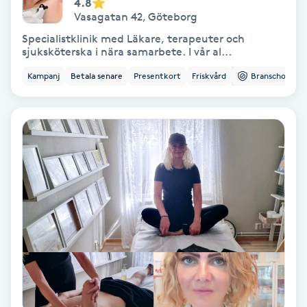
4.8
Vasagatan 42
,
Göteborg
Fransförlängning Volym
Specialistklinik med Läkare, terapeuter och
sjuksköterska i nära samarbete. I vår al...
Fransk manikyr
Kampanj
Betala senare
Presentkort
Friskvård
Branschorg.
Fransrengöring
Frekvensterapi
Friskvård
Friskvårdsmassage
Frisör
Funktionsanalys