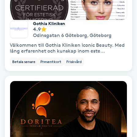
Gruppträning
Gothia Kliniken
4.9
Gua Sha-massage
Odinsgatan 6 Göteborg
,
Göteborg
H
Välkommen till Gothia Kliniken Iconic Beauty. Med
lång erfarenhet och kunskap inom este...
Hatha Yoga
Betala senare
Presentkort
Friskvård
Headspa
Healing
Herrklippning
HIFU