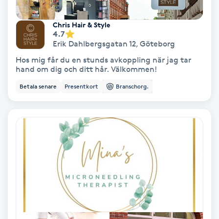
PRP (Platelet Rich Plasma)
Chris Hair & Style
4.7
Erik Dahlbergsgatan 12
,
Göteborg
PRX-T33
Hos mig får du en stunds avkoppling när jag tar
hand om dig och ditt hår. Välkommen!
Psoriasis
Betala senare
Presentkort
Branschorg.
PT
R
Radiofrekvens
Rakning
Reflexologi