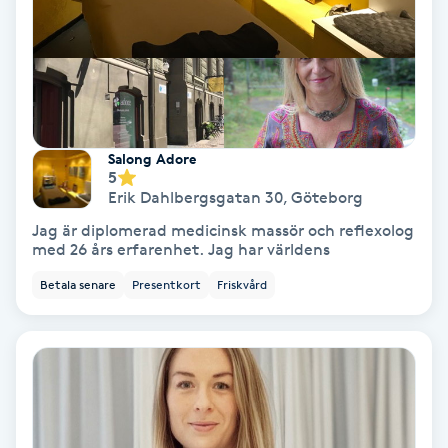
Skoinlägg
Skägg
Skäggfärgning
Salong Adore
5
Erik Dahlbergsgatan 30
,
Göteborg
Skäggklippning
Jag är diplomerad medicinsk massör och reflexolog
med 26 års erfarenhet. Jag har världens
Skäggtrimmning
Betala senare
Presentkort
Friskvård
Skönhet
Slingor
Sockring