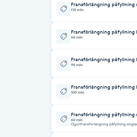
Eyeliner-tatuering
Fransförlängning påfyllnin
110 min
F
Face framing
Fransförlängning påfyllning
60 min
Faceliftmassage
Fransförlängning påfyllning
Fet hårbotten
90 min
Fettreducering
Fransförlängning påfyllning
100 min
Fibromassage
Fillers
Fransförlängning påfyllning 
60 min
Ögonfransförlängning påfyllning singlar
Fotmassage