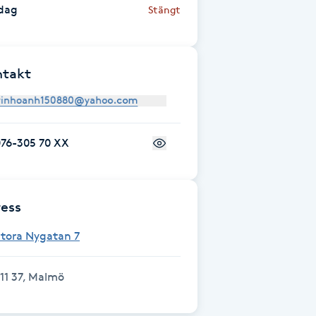
dag
Stängt
ntakt
076-305 70 XX
ess
Stora Nygatan 7
11 37, Malmö