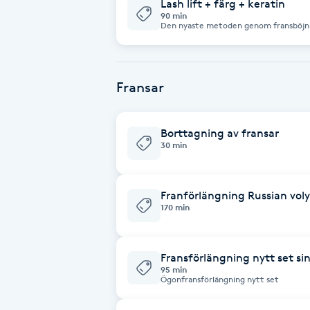
Lash lift + färg + keratin
Cryoterapi
90 min
Den nyaste metoden genom fransböjning
D
Permanent Skadar ej naturliga fransar. 
Passar ej till gravida/ammande kunder.
Damklippning
Fransar
Dermapen
Borttagning av fransar
Diamantslipning
30 min
E
Franförlängning Russian vol
Enzympeeling
170 min
Extensions
Fransförlängning nytt set si
95 min
Extensions borttagning
Ögonfransförlängning nytt set