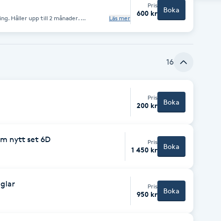
Pris
Boka
600 kr
. Håller upp till 2 månader.
Läs mer
Resultat blir fint och väldigt naturligt
16
Pris
Boka
200 kr
ym nytt set 6D
Pris
Boka
1 450 kr
nglar
Pris
Boka
950 kr