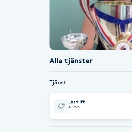
Alternativmedicin
Andningsmassage
Ansiktslyft utan kirurgi
Aromamassage
Alla tjänster
Ashtanga Yoga
Tjänst
Ayurveda
Lashlift
Ayurvedisk Massage
45 min
Ansiktsbehandling djuprengörande
B