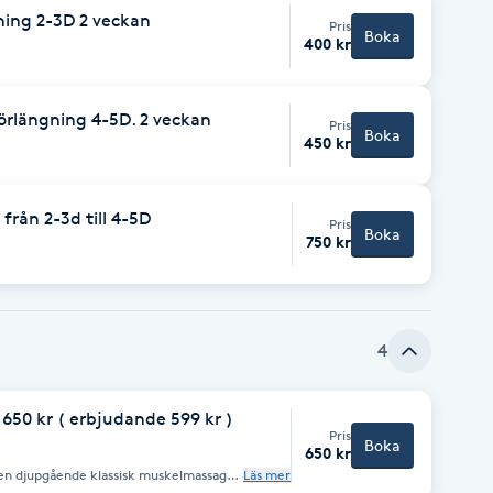
ning 2-3D 2 veckan
Pris
Boka
400 kr
örlängning 4-5D. 2 veckan
Pris
Boka
450 kr
från 2-3d till 4-5D
Pris
Boka
750 kr
4
650 kr ( erbjudande 599 kr )
Pris
Boka
650 kr
 en djupgående klassisk muskelmassage
Läs mer
muskler smidiga. Behandlingen löser