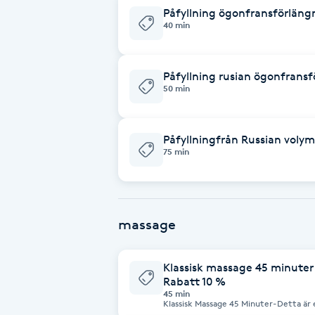
Påfyllning ögonfransförläng
Fransk manikyr
40 min
Fransrengöring
Påfyllning rusian ögonfransf
50 min
Frekvensterapi
Friskvård
Påfyllningfrån Russian volym 
75 min
Friskvårdsmassage
Frisör
massage
Funktionsanalys
Klassisk massage 45 minuter 
Rabatt 10 %
Färgning
45 min
Klassisk Massage 45 Minuter-Detta är
som töjer stela vävnader och gör dina 