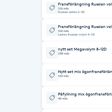
Fransförlängning Russian vo
Fotsvamp
120 min
Russian lashes 2-3D
Fotvård
Fransförlängning Russian vol
150 min
Fransar
Lashes Russian volym 4-5D
Fransborttagning
nytt set Megavolym 8-12D
200 min
Fransfärgning
Nytt set mix ögonfransförlä
120 min
Fransförlängning
Fransförlängning Megavolym
Påfyllning mix ögonfransför
40 min
Fransförlängning Volym