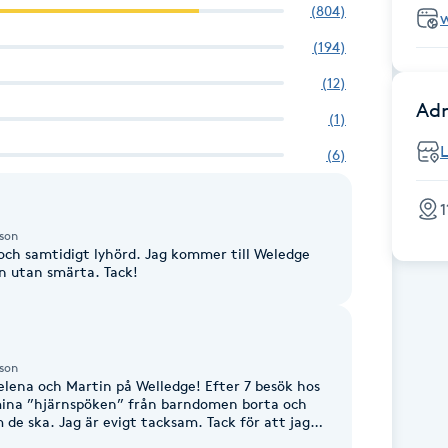
(
804
)
(
194
)
(
12
)
Adr
(
1
)
L
(
6
)
1
sson
 och samtidigt lyhörd. Jag kommer till Weledge
n utan smärta. Tack!
sson
Helena och Martin på Welledge! Efter 7 besök hos
borta och
e ska. Jag är evigt tacksam. Tack för att jag
tra