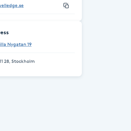
welledge.se
ess
illa Nygatan 19
11 28, Stockholm