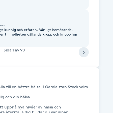
sson
digt kunnig och erfaren. Vänligt bemötande,
er till helheten gällande kropp och knopp hur
Sida
1
av
90
la till en bättre hälsa –i Gamla stan Stockholm

ig och din hälsa.

 att uppnå nya nivåer av hälsa och 
ra återställa dig till där du var innan 