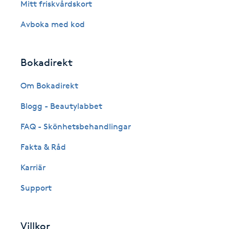
Mitt friskvårdskort
Fransk manikyr
Avboka med kod
Fransrengöring
Bokadirekt
Frekvensterapi
Om Bokadirekt
Friskvård
Blogg - Beautylabbet
FAQ - Skönhetsbehandlingar
Friskvårdsmassage
Fakta & Råd
Frisör
Karriär
Funktionsanalys
Support
Färgning
Villkor