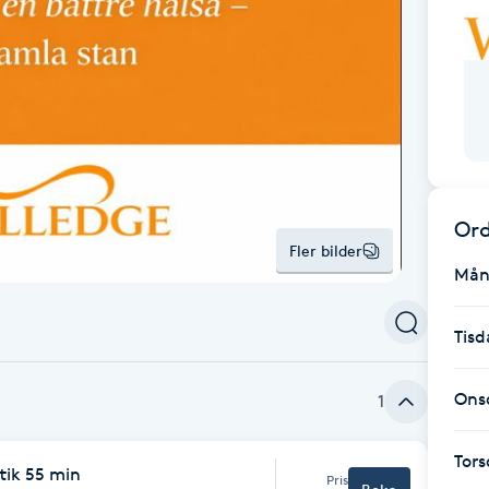
Ord
Fler bilder
Mån
Tisd
Ons
1
Tor
ktik 55 min
Pris