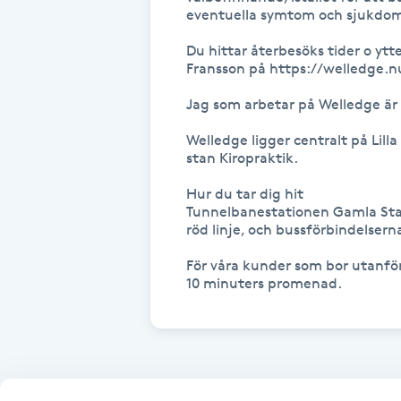
Eyeliner-tatuering
eventuella symtom och sjukdom
F
Du hittar återbesöks tider o ytte
Fransson på https://welledge.n
Face framing
Jag som arbetar på Welledge är 
Faceliftmassage
Welledge ligger centralt på Li
stan Kiropraktik.

Fet hårbotten
Hur du tar dig hit

Tunnelbanestationen Gamla Stan
Fettreducering
röd linje, och bussförbindelserna
För våra kunder som bor utanför
Fibromassage
10 minuters promenad. 
Fillers
Fotmassage