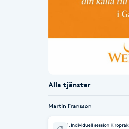
Alternativmedicin
Andningsmassage
Ansiktslyft utan kirurgi
Aromamassage
Ashtanga Yoga
Alla tjänster
Ayurveda
Ayurvedisk Massage
Martin Fransson
Ansiktsbehandling djuprengörande
1. Individuell session Kiropra
B