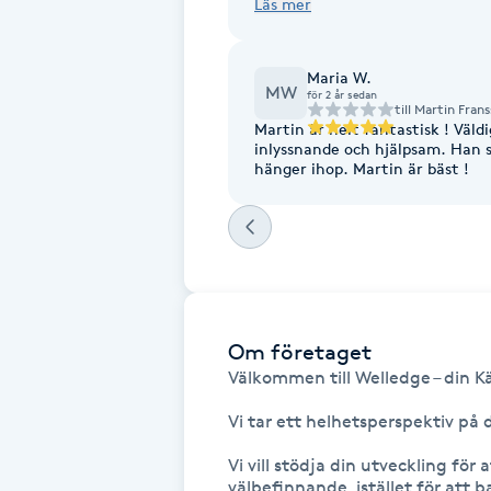
Läs mer
Cryoterapi
D
Maria W.
MW
för 2 år sedan
Damklippning
till
Martin Fran
Martin är helt fantastisk ! Väl
inlyssnande och hjälpsam. Han s
Dermapen
hänger ihop. Martin är bäst !
Diamantslipning
E
Enzympeeling
Om företaget
Extensions
Välkommen till Welledge – din Käl
Vi tar ett helhetsperspektiv på d
Extensions borttagning
Vi vill stödja din utveckling för
välbefinnande, istället för att ba