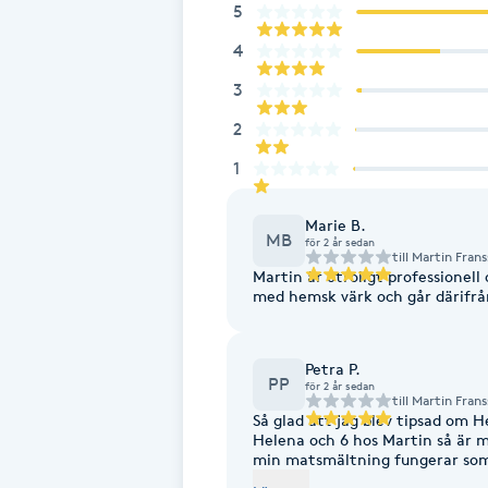
5
Brynformning
4
3
Brynfärgning
2
1
Brynplockning
Marie B.
Bröllopsuppsättning
MB
för 2 år sedan
till
Martin Fran
C
Martin är otroligt professionell
med hemsk värk och går därifrå
Celluliter
Petra P.
Coachning
PP
för 2 år sedan
till
Martin Fran
Så glad att jag blev tipsad om 
Color correction
Helena och 6 hos Martin så är mina ”hjärnspöken” från barndomen 
min matsmältning fungerar som d
har fått tillbaka livet 🙏🏻💕/Pe