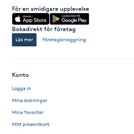
För en smidigare upplevelse
Fotsvamp
Fotvård
Bokadirekt för företag
Läs mer
Företagsinloggning
Fransar
Fransborttagning
Konto
Fransfärgning
Logga in
Fransförlängning
Mina bokningar
Fransförlängning Megavolym
Mina favoriter
Mitt presentkort
Fransförlängning Volym