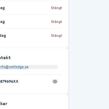
dag
Stängt
dag
Stängt
dag
Stängt
ntakt
0879696XX
kar