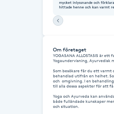
mycket inlyssnande och förklara
Fotsvamp
hittade henne och kan varmt r
Fotvård
Fransar
Om företaget
Fransborttagning
YOGASANA ALLOSTASIS är ett fa
Yogaundervisning, Ayurvedisk m
Fransfärgning
Som besökare får du ett varmt o
behandlad utifrån en helhet. So
Fransförlängning
och  omgivning. I en behandling
till alla dessa aspekter för att få
Fransförlängning Megavolym
Yoga och Ayurveda kan användas 
både fulländade kunskaper men 
och situation.
Fransförlängning Volym