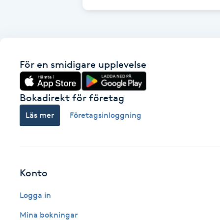
Fransk manikyr
Fransrengöring
För en smidigare upplevelse
Frekvensterapi
Friskvård
Bokadirekt för företag
Läs mer
Företagsinloggning
Friskvårdsmassage
Frisör
Konto
Funktionsanalys
Logga in
Färgning
Mina bokningar