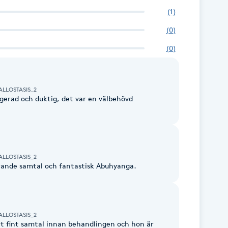
(
1
)
(
0
)
(
0
)
LLOSTASIS_2
gerad och duktig, det var en välbehövd
LLOSTASIS_2
rande samtal och fantastisk Abuhyanga.
LLOSTASIS_2
tt fint samtal innan behandlingen och hon är