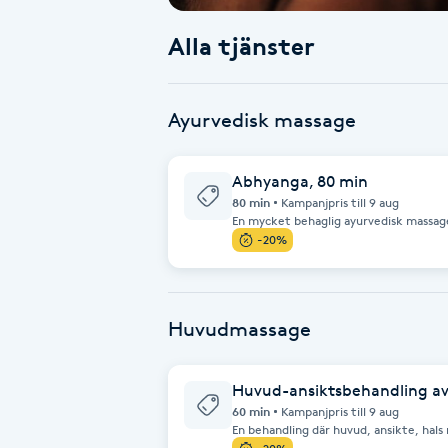
Alla tjänster
Babylights
Balayage
Ayurvedisk massage
Bambumassage
Abhyanga, 80 min
80 min
Kampanjpris till 9 aug
Barber
En mycket behaglig ayurvedisk massag
från toxiner och andra slaggprodukter,
-20%
ger också kropp och sinne ett behaglig
vitalitet och välbefinnande.
Barnklippning
BIAB
Huvudmassage
Blowout
Huvud-ansiktsbehandling a
60 min
Kampanjpris till 9 aug
En behandling där huvud, ansikte, hal
Bottenfärg
är avslappning och behandlingen är mju