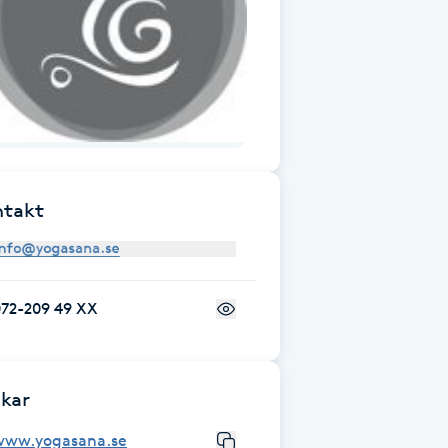
ntakt
072-209 49 XX
kar
www.yogasana.se