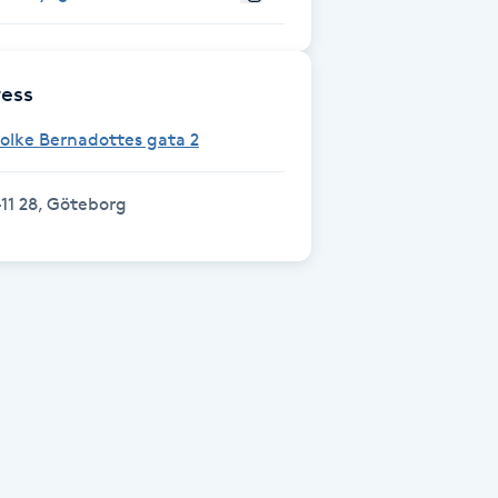
ess
olke Bernadottes gata 2
11 28, Göteborg