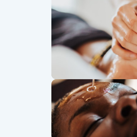
Alternativmedicin
Andningsmassage
Ansiktslyft utan kirurgi
Aromamassage
Ashtanga Yoga
Ayurveda
Ayurvedisk Massage
Ansiktsbehandling djuprengörande
B