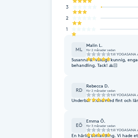
Eyeliner-tatuering
3
F
2
Face framing
1
Faceliftmassage
Malin L.
ML
för 2 månader sedan
till
YOGASANA A
Susanna är väldigt kunnig, enga
Fet hårbotten
behandling. Tack! 🙏🏻
Fettreducering
Rebecca D.
RD
för 2 månader sedan
Fibromassage
till
YOGASANA A
Underbar stund med fint och lä
Fillers
Emma Ö.
EÖ
för 3 månader sedan
Fotmassage
till
YOGASANA A
En härlig behandling. Vi hade e