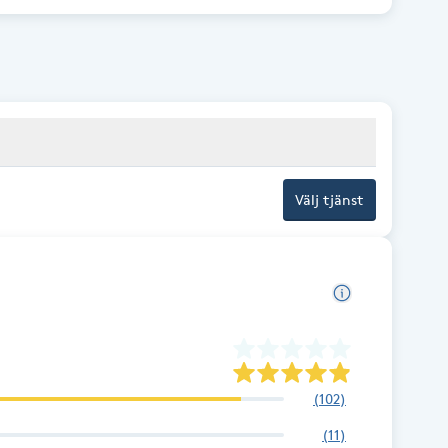
Välj tjänst
(
102
)
(
11
)