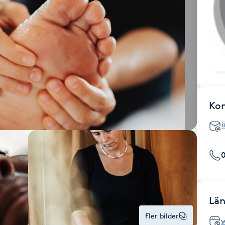
Ko
Län
Fler bilder