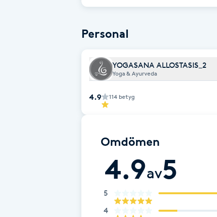
Cryoterapi
D
Personal
Damklippning
YOGASANA ALLOSTASIS_2
Dermapen
Yoga & Ayurveda
4.9
114
betyg
Diamantslipning
E
Enzympeeling
Omdömen
4.9
5
Extensions
av
Extensions borttagning
5
4