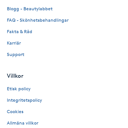
Hårborttagning
Blogg - Beautylabbet
Hårbottenbehandling
FAQ - Skönhetsbehandlingar
Fakta & Råd
Hårförlängning
Karriär
Hårvård
Support
Hälsa
Villkor
Hälsprickor
Etisk policy
I
Integritetspolicy
Idrottsmassage
Cookies
IPL
Allmäna villkor