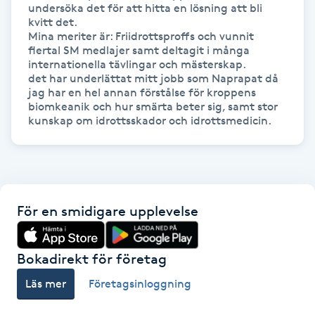
undersöka det för att hitta en lösning att bli 
kvitt det.

Gua Sha-massage
Mina meriter är: Friidrottsproffs och vunnit 
flertal SM medlajer samt deltagit i många 
H
internationella tävlingar och mästerskap.

det har underlättat mitt jobb som Naprapat då 
Hatha Yoga
jag har en hel annan förstålse för kroppens 
biomkeanik och hur smärta beter sig, samt stor 
Headspa
Healing
Herrklippning
För en smidigare upplevelse
HIFU
Bokadirekt för företag
Läs mer
Företagsinloggning
Hollywood Peel