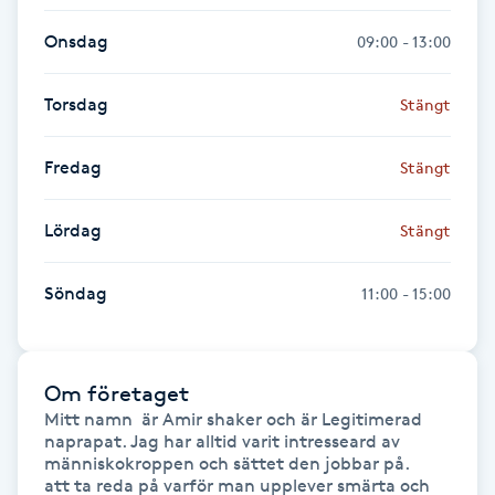
Föning
Onsdag
09:00 - 13:00
G
Torsdag
Stängt
Gel naglar
Fredag
Stängt
Gelenaglar
Lördag
Stängt
Gellack
Söndag
11:00 - 15:00
Gellack med förstärkning
Gravidmassage
Om företaget
Mitt namn  är Amir shaker och är Legitimerad 
Gravidyoga
naprapat. Jag har alltid varit intresseard av 
människokroppen och sättet den jobbar på.

Gruppträning
att ta reda på varför man upplever smärta och 