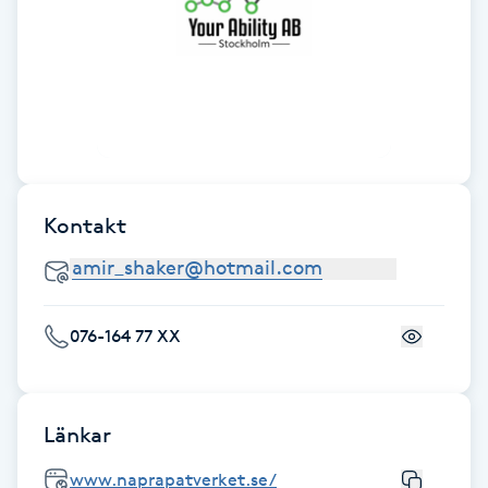
Fotsvamp
Fotvård
Fransar
Fransborttagning
Kontakt
Fransfärgning
Fransförlängning
076-164 77 XX
Fransförlängning Megavolym
Länkar
Fransförlängning Volym
www.naprapatverket.se/