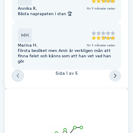
till
Amir
F
Annika R.
för 5 månader sedan
Bästa naprapaten i stan 🏆
Face framing
MH
till
Amir
Faceliftmassage
Marina H.
för 5 månader sedan
Första besöket men Amir är verkligen mån att
Fet hårbotten
finna felet och känns som att han vet vad han
gör
Fettreducering
Sida
1
av
5
Fibromassage
Fillers
Fotmassage