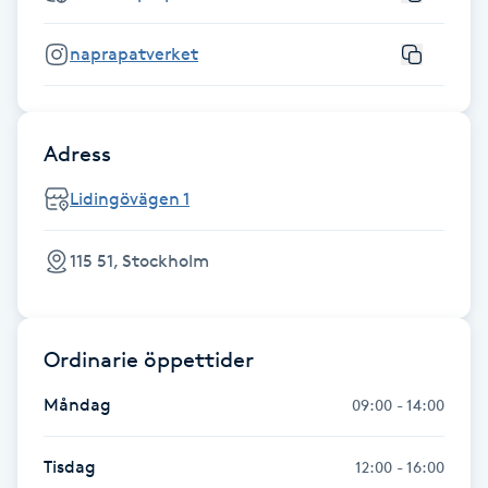
Fransk manikyr
naprapatverket
Fransrengöring
Frekvensterapi
Adress
Lidingövägen 1
Friskvård
115 51, Stockholm
Friskvårdsmassage
Frisör
Ordinarie öppettider
Funktionsanalys
Måndag
09:00 - 14:00
Färgning
Tisdag
12:00 - 16:00