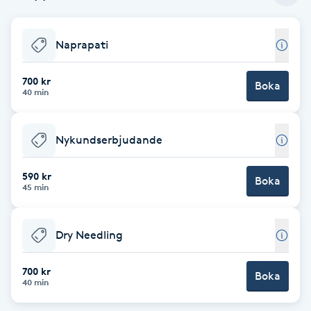
Babylights
Naprapati
Balayage
700 kr
Boka
40 min
Bambumassage
Nykundserbjudande
Barber
590 kr
Barnklippning
Boka
45 min
BIAB
Dry Needling
Blowout
700 kr
Boka
40 min
Bottenfärg