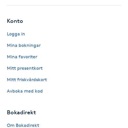
Hot Stone Massage
Hot yoga
Konto
Logga in
Hudföryngring
Mina bokningar
Huduppstramning
Mina favoriter
Hudvård
Mitt presentkort
Mitt friskvårdskort
Hyaluronsyra
Avboka med kod
Hyperhidros
Bokadirekt
Hypnos
Om Bokadirekt