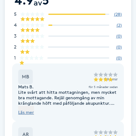
4.9
5
av
Cryoterapi
D
5
(
28
)
4
(
2
)
Damklippning
3
(
0
)
Dermapen
2
(
0
)
1
(
0
)
Diamantslipning
E
MB
till
Amir
Enzympeeling
Mats B.
för 5 månader sedan
Lite svårt att hitta mottagningen, men mycket
bra mottagande. Rejäl genomgång av min
Extensions
krånglande höft med påföljande akupunktur.
Första gången för mig men det gav effekt
Läs mer
nästan direkt mot mina nervpåslag i benet.
Extensions borttagning
Kunnigt, grundligt och trevligt bemötande.
Fortsättningen följer.
AR
Eyeliner-tatuering