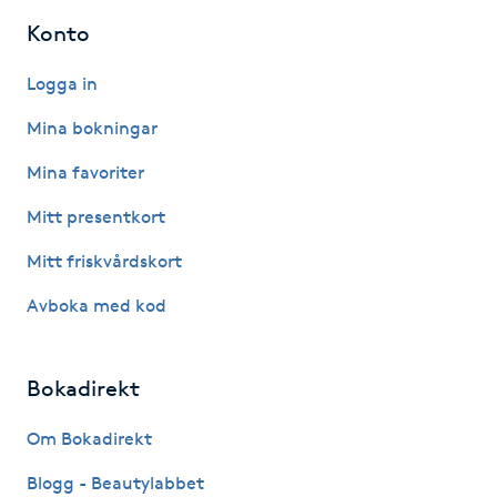
Konto
Gua Sha-massage
Logga in
H
Mina bokningar
Hatha Yoga
Mina favoriter
Headspa
Mitt presentkort
Mitt friskvårdskort
Healing
Avboka med kod
Herrklippning
Bokadirekt
HIFU
Om Bokadirekt
Hollywood Peel
Blogg - Beautylabbet