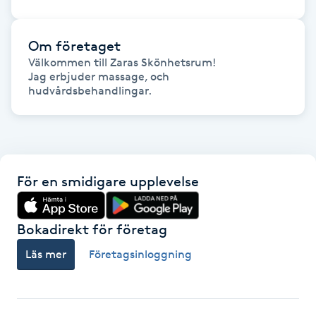
Föning
G
Om företaget
Välkommen till Zaras Skönhetsrum!

Gel naglar
Jag erbjuder massage, och 
Gelenaglar
Gellack
För en smidigare upplevelse
Gellack med förstärkning
Bokadirekt för företag
Gravidmassage
Läs mer
Företagsinloggning
Gravidyoga
Gruppträning