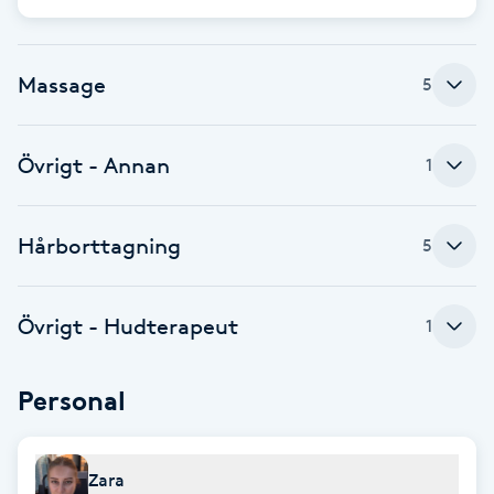
Babylights
Massage
5
Balayage
Övrigt - Annan
Bambumassage
1
Barber
Hårborttagning
5
Barnklippning
Övrigt - Hudterapeut
1
BIAB
Personal
Blowout
Bottenfärg
Zara