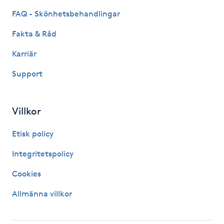
Hot Stone Massage
FAQ - Skönhetsbehandlingar
Fakta & Råd
Hot yoga
Karriär
Hudföryngring
Support
Huduppstramning
Villkor
Hudvård
Etisk policy
Hyaluronsyra
Integritetspolicy
Cookies
Hyperhidros
Allmänna villkor
Hypnos