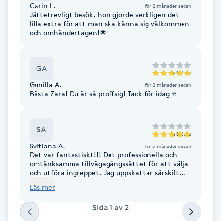
Cryoterapi
Carin L.
för 2 månader sedan
Jättetrevligt besök, hon gjorde verkligen det
D
lilla extra för att man ska känna sig välkommen
och omhändertagen!🌟
Damklippning
GA
Dermapen
till
Zara
Gunilla A.
för 2 månader sedan
Bästa Zara! Du är så proffsig! Tack för idag ⭐️
Diamantslipning
E
SA
till
Zara
Enzympeeling
Svitlana A.
för 5 månader sedan
Det var fantastiskt!!! Det professionella och
Extensions
omtänksamma tillvägagångssättet för att välja
och utföra ingreppet. Jag uppskattar särskilt
skapandet av en mysig och avkopplande
Läs mer
atmosfär. Jag skulle gärna komma tillbaka igen
Extensions borttagning
och rekommenderar varmt denna expert till
Sida
1
av
2
alla.
Eyeliner-tatuering