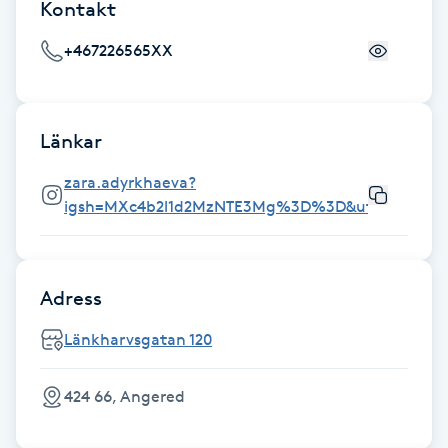
Kontakt
Fotsvamp
+467226565XX
Fotvård
Fransar
Länkar
zara.adyrkhaeva?
Fransborttagning
igsh=MXc4b2l1d2MzNTE3Mg%3D%3D&utm_source
Fransfärgning
Adress
Fransförlängning
Länkharvsgatan 120
Fransförlängning Megavolym
424 66, Angered
Fransförlängning Volym