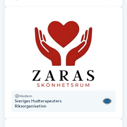
F
Face framing
Faceliftmassage
Fet hårbotten
Fettreducering
Fibromassage
Medlem
Fillers
Sveriges Hudterapeuters
Riksorganisation
Fotmassage