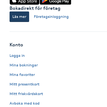
Cryoterapi
Bokadirekt för företag
D
Läs mer
Företagsinloggning
Damklippning
Dermapen
Konto
Diamantslipning
Logga in
E
Mina bokningar
Enzympeeling
Mina favoriter
Extensions
Mitt presentkort
Mitt friskvårdskort
Extensions borttagning
Avboka med kod