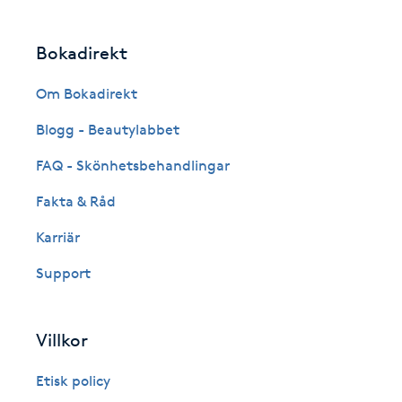
Eyeliner-tatuering
F
Bokadirekt
Face framing
Om Bokadirekt
Faceliftmassage
Blogg - Beautylabbet
FAQ - Skönhetsbehandlingar
Fet hårbotten
Fakta & Råd
Fettreducering
Karriär
Support
Fibromassage
Fillers
Villkor
Fotmassage
Etisk policy