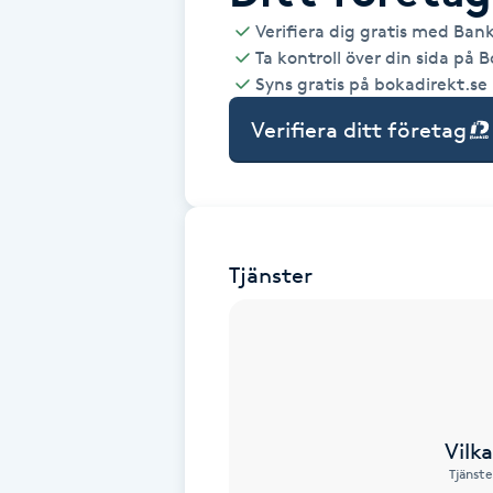
Verifiera dig gratis med Ban
Babylights
Ta kontroll över din sida på 
Syns gratis på bokadirekt.se
Balayage
Verifiera ditt företag
Bambumassage
Barber
Tjänster
Barnklippning
BIAB
Blowout
Vilk
Tjänste
Bottenfärg