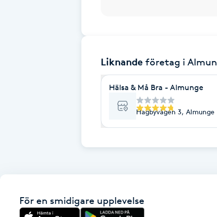
Brynformning
Brynfärgning
Liknande
företag
i Almu
Brynplockning
Hälsa & Må Bra - Almunge
Bröllopsuppsättning
Hagbyvägen 3, Almunge
C
Celluliter
Coachning
Color correction
För en smidigare upplevelse