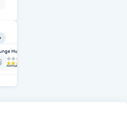
unge Hundcenter
Almungeberg Vreta 41, Almunge