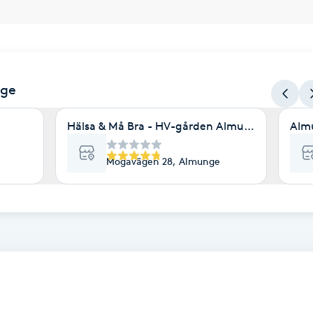
nge
Hälsa & Må Bra - HV-gården Almunge
Alm
Mogavägen 28, Almunge