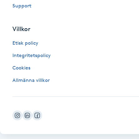
Support
Fotsvamp
Fotvård
Villkor
Etisk policy
Fransar
Integritetspolicy
Fransborttagning
Cookies
Fransfärgning
Allmänna villkor
Fransförlängning
Fransförlängning Megavolym
Fransförlängning Volym