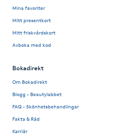
Eyeliner-tatuering
Mina favoriter
F
Mitt presentkort
Face framing
Mitt friskvårdskort
Faceliftmassage
Avboka med kod
Fet hårbotten
Bokadirekt
Fettreducering
Om Bokadirekt
Blogg - Beautylabbet
Fibromassage
FAQ - Skönhetsbehandlingar
Fillers
Fakta & Råd
Fotmassage
Karriär