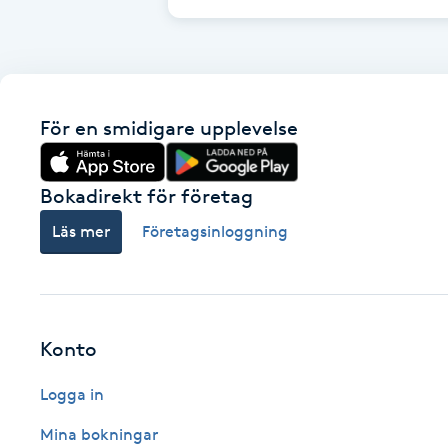
Cryoterapi
D
Damklippning
För en smidigare upplevelse
Dermapen
Bokadirekt för företag
Diamantslipning
Läs mer
Företagsinloggning
E
Enzympeeling
Extensions
Konto
Logga in
Extensions borttagning
Mina bokningar