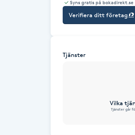
Syns gratis på bokadirekt.se
Babylights
Verifiera ditt företag
Balayage
Bambumassage
Tjänster
Barber
Barnklippning
BIAB
Vilka tjä
Tjänster går f
Blowout
Bottenfärg