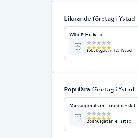
Brynformning
Liknande
företag
i Ystad
Brynfärgning
Wild & Holistic
Brynplockning
Tobaksgatan 12, Ystad
Bröllopsuppsättning
C
Populära
företag
i Ystad
Celluliter
Massagehälsan - medicinsk f
Coachning
Bollhusgatan 4, Ystad
Color correction