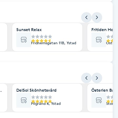
Sunset Relax
Fritiden Hote
Fridhemsgatan 11B, Ystad
Österl
otvård och massage
DelSol Skönhetsvård
Österlen Bar
Pilgränd 4, Ystad
Stora 