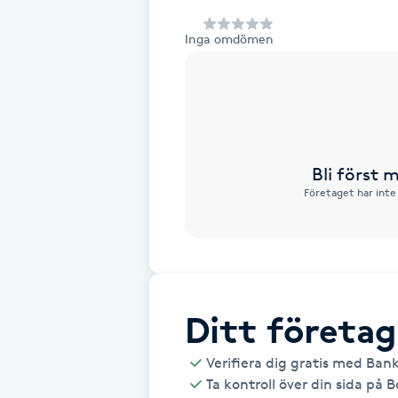
Alternativmedicin
Inga omdömen
Andningsmassage
Ansiktslyft utan kirurgi
Aromamassage
Bli först
Företaget har inte
Ashtanga Yoga
Ayurveda
Ayurvedisk Massage
Ditt företag
Verifiera dig gratis med Ban
Ansiktsbehandling djuprengörande
Ta kontroll över din sida på 
B