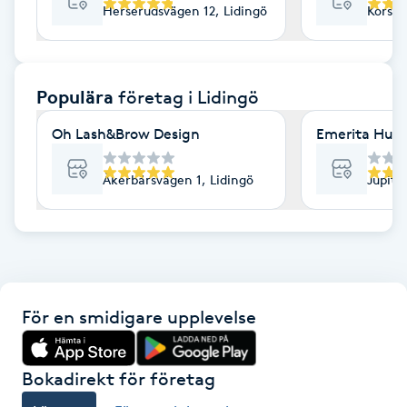
Herserudsvägen 12, Lidingö
Korsfa
F
Face framing
Populära
företag
i Lidingö
Faceliftmassage
Oh Lash&Brow Design
Emerita Hund
Fet hårbotten
Åkerbärsvägen 1, Lidingö
Jupite
Fettreducering
Fibromassage
För en smidigare upplevelse
Fillers
Fotmassage
Bokadirekt för företag