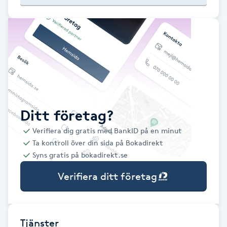
Babylights
Balayage
Bambumassage
Barber
Ditt företag?
Verifiera dig gratis med BankID på en minut
Barnklippning
Ta kontroll över din sida på Bokadirekt
Syns gratis på bokadirekt.se
BIAB
Verifiera ditt företag
Blowout
Bottenfärg
Tjänster