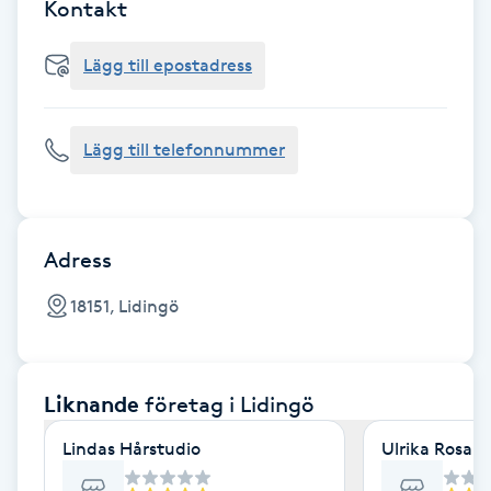
Cryoterapi
Kontakt
D
Lägg till epostadress
Damklippning
Lägg till telefonnummer
Dermapen
Diamantslipning
E
Adress
Enzympeeling
18151, Lidingö
Extensions
Liknande
företag
i Lidingö
Extensions borttagning
Lindas Hårstudio
Ulrika Rosan
Eyeliner-tatuering