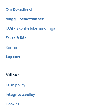
Fransk manikyr
Om Bokadirekt
Fransrengöring
Blogg - Beautylabbet
FAQ - Skönhetsbehandlingar
Frekvensterapi
Fakta & Råd
Friskvård
Karriär
Support
Friskvårdsmassage
Frisör
Villkor
Funktionsanalys
Etisk policy
Integritetspolicy
Färgning
Cookies