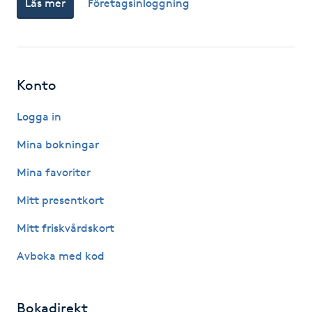
Läs mer
Företagsinloggning
Fotsvamp
Fotvård
Konto
Fransar
Logga in
Fransborttagning
Mina bokningar
Fransfärgning
Mina favoriter
Mitt presentkort
Fransförlängning
Mitt friskvårdskort
Fransförlängning Megavolym
Avboka med kod
Fransförlängning Volym
Bokadirekt