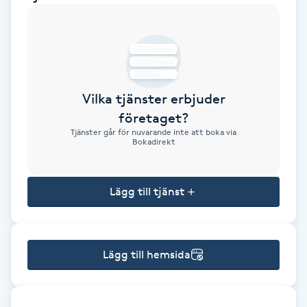
Brynformning
Brynfärgning
Vilka tjänster erbjuder
Brynplockning
företaget?
Tjänster går för nuvarande inte att boka via
Bröllopsuppsättning
Bokadirekt
C
Lägg till tjänst
Celluliter
Coachning
Lägg till hemsida
Color correction