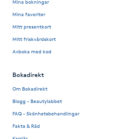
Eyeliner-tatuering
Mina bokningar
F
Mina favoriter
Face framing
Mitt presentkort
Mitt friskvårdskort
Faceliftmassage
Avboka med kod
Fet hårbotten
Bokadirekt
Fettreducering
Om Bokadirekt
Fibromassage
Blogg - Beautylabbet
Fillers
FAQ - Skönhetsbehandlingar
Fakta & Råd
Fotmassage
Karriär