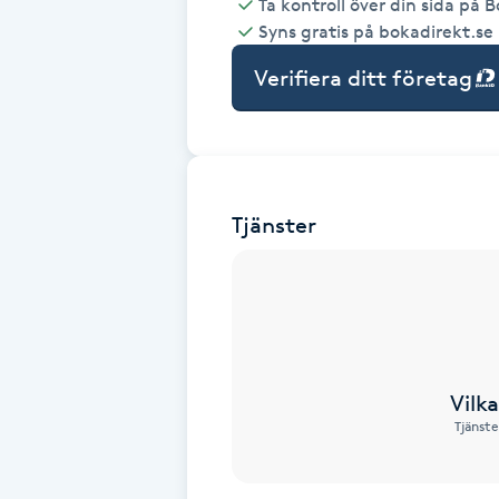
Ta kontroll över din sida på 
Syns gratis på bokadirekt.se
Babylights
Verifiera ditt företag
Balayage
Bambumassage
Tjänster
Barber
Barnklippning
BIAB
Vilk
Blowout
Tjänste
Bottenfärg