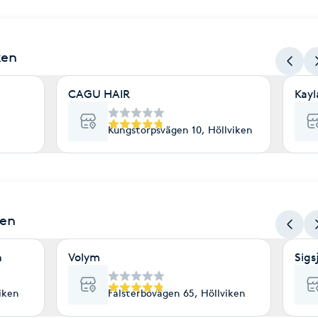
ken
CAGU HAIR
Kayl
Kungstorpsvägen 10, Höllviken
ken
n
Volym
Sigs
iken
Falsterbovägen 65, Höllviken