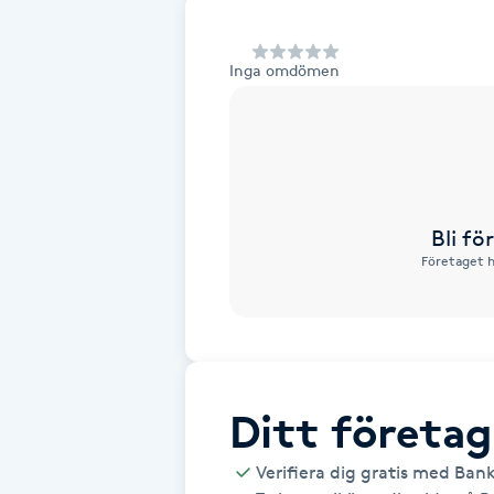
Alternativmedicin
Inga omdömen
Andningsmassage
Ansiktslyft utan kirurgi
Aromamassage
Bli f
Företaget h
Ashtanga Yoga
Ayurveda
Ayurvedisk Massage
Ditt företag
Ansiktsbehandling djuprengörande
Verifiera dig gratis med Ban
B