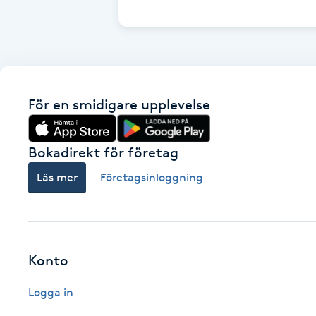
Cryoterapi
D
Damklippning
För en smidigare upplevelse
Dermapen
Diamantslipning
Bokadirekt för företag
E
Läs mer
Företagsinloggning
Enzympeeling
Extensions
Konto
Extensions borttagning
Logga in