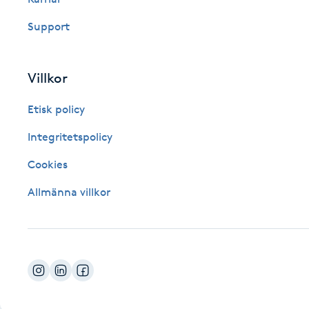
Fotsvamp
Support
Fotvård
Villkor
Fransar
Etisk policy
Fransborttagning
Integritetspolicy
Cookies
Fransfärgning
Allmänna villkor
Fransförlängning
Fransförlängning Megavolym
Fransförlängning Volym