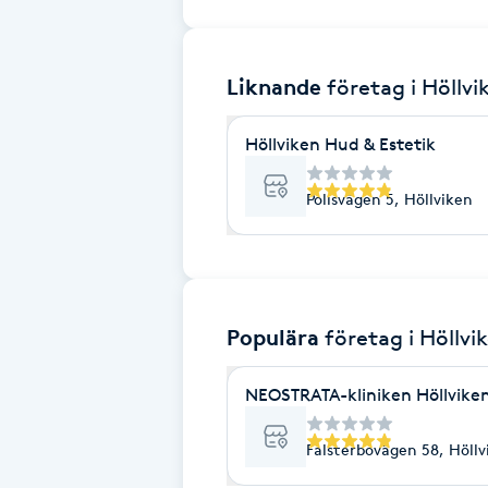
Brynformning
Liknande
företag
i Höllvi
Brynfärgning
Höllviken Hud & Estetik
Brynplockning
Polisvägen 5, Höllviken
Bröllopsuppsättning
C
Celluliter
Populära
företag
i Höllvi
Coachning
NEOSTRATA-kliniken Höllvike
Color correction
Falsterbovägen 58, Höllv