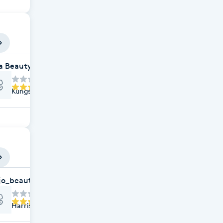
a Beauty - Toppengallerian
Kungstorpsvägen 8, Höllviken
jo_beauty
Harrisvägen 25, Höllviken