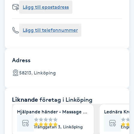
Cryoterapi
Lägg till epostadress
D
Damklippning
Lägg till telefonnummer
Dermapen
Diamantslipning
Adress
E
58213, Linköping
Enzympeeling
Liknande
företag
i Linköping
Extensions
Hjälpande händer - Massage & friskvård
Lednära Krop
Extensions borttagning
Tränggatan 3, Linköping
Engelb
Eyeliner-tatuering