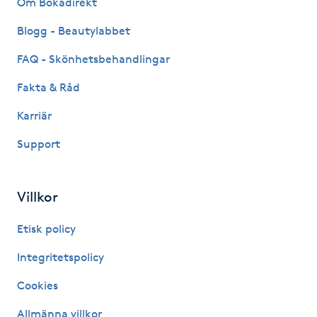
Om Bokadirekt
Fransk manikyr
Blogg - Beautylabbet
Fransrengöring
FAQ - Skönhetsbehandlingar
Fakta & Råd
Frekvensterapi
Karriär
Friskvård
Support
Friskvårdsmassage
Villkor
Frisör
Etisk policy
Funktionsanalys
Integritetspolicy
Cookies
Färgning
Allmänna villkor