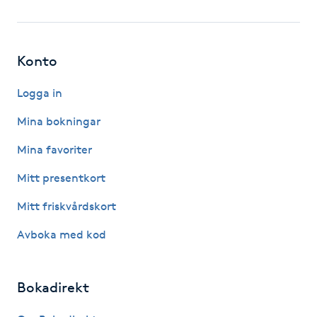
Fotsvamp
Fotvård
Konto
Fransar
Logga in
Mina bokningar
Fransborttagning
Mina favoriter
Fransfärgning
Mitt presentkort
Mitt friskvårdskort
Fransförlängning
Avboka med kod
Fransförlängning Megavolym
Bokadirekt
Fransförlängning Volym