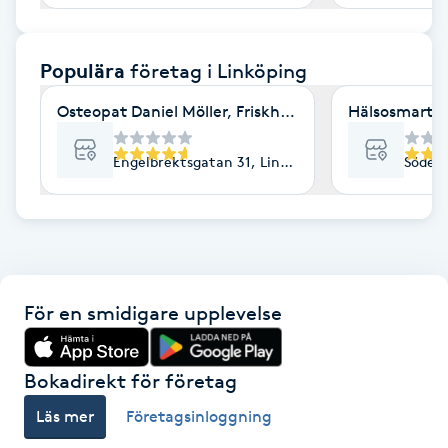
F
Populära
företag
i Linköping
Face framing
Osteopat Daniel Möller, Friskhuset
Hälsosmart J
Faceliftmassage
Engelbrektsgatan 31, Linköping
Söderl
Fet hårbotten
Fettreducering
Fibromassage
För en smidigare upplevelse
Fillers
Bokadirekt för företag
Fotmassage
Läs mer
Företagsinloggning