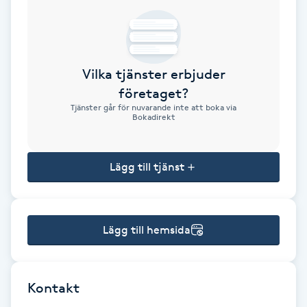
Brynformning
Brynfärgning
Vilka tjänster erbjuder
företaget?
Brynplockning
Tjänster går för nuvarande inte att boka via
Bokadirekt
Bröllopsuppsättning
C
Lägg till tjänst
Celluliter
Lägg till hemsida
Coachning
Color correction
Kontakt