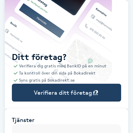
Babylights
Balayage
Bambumassage
Ditt företag?
Barber
Verifiera dig gratis med BankID på en minut
Ta kontroll över din sida på Bokadirekt
Barnklippning
Syns gratis på bokadirekt.se
Verifiera ditt företag
BIAB
Blowout
Tjänster
Bottenfärg