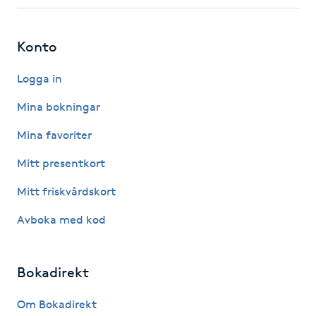
Fotsvamp
Konto
Fotvård
Logga in
Fransar
Mina bokningar
Fransborttagning
Mina favoriter
Mitt presentkort
Fransfärgning
Mitt friskvårdskort
Fransförlängning
Avboka med kod
Fransförlängning Megavolym
Bokadirekt
Fransförlängning Volym
Om Bokadirekt