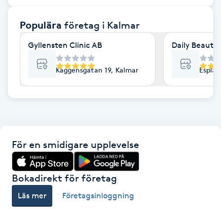
F
Populära
företag
i Kalmar
Face framing
Gyllensten Clinic AB
Daily Beauty
Faceliftmassage
Kaggensgatan 19, Kalmar
Esplan
Fet hårbotten
Fettreducering
För en smidigare upplevelse
Fibromassage
Fillers
Bokadirekt för företag
Läs mer
Företagsinloggning
Fotmassage