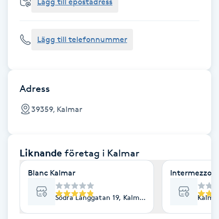
Cryoterapi
Lägg till epostadress
D
Lägg till telefonnummer
Damklippning
Dermapen
Adress
Diamantslipning
39359, Kalmar
E
Enzympeeling
Liknande
företag
i Kalmar
Extensions
Blanc Kalmar
Intermezzo L
Extensions borttagning
Södra Långgatan 19, Kalmar
Kalmar
Eyeliner-tatuering