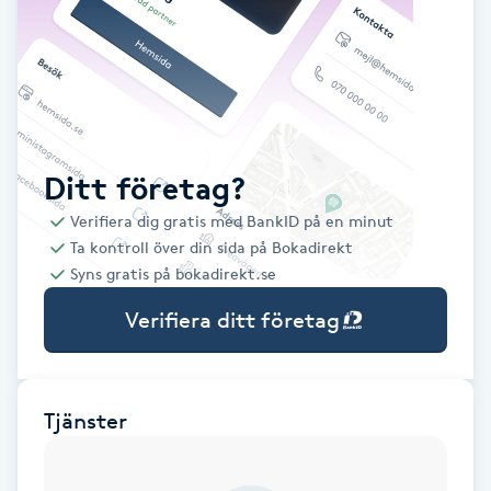
Babylights
Balayage
Bambumassage
Ditt företag?
Verifiera dig gratis med BankID på en minut
Barber
Ta kontroll över din sida på Bokadirekt
Syns gratis på bokadirekt.se
Barnklippning
Verifiera ditt företag
BIAB
Blowout
Tjänster
Bottenfärg