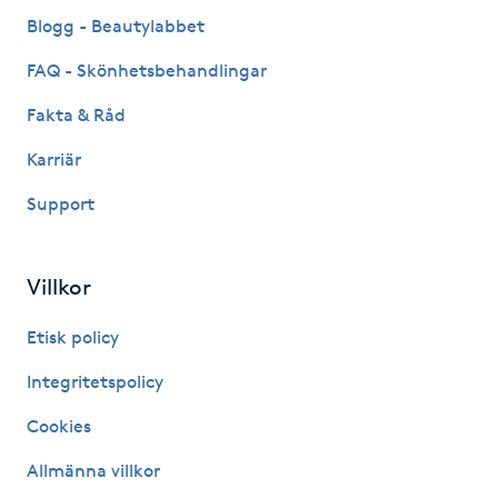
Fransk manikyr
Blogg - Beautylabbet
FAQ - Skönhetsbehandlingar
Fransrengöring
Fakta & Råd
Frekvensterapi
Karriär
Support
Friskvård
Friskvårdsmassage
Villkor
Frisör
Etisk policy
Integritetspolicy
Funktionsanalys
Cookies
Färgning
Allmänna villkor