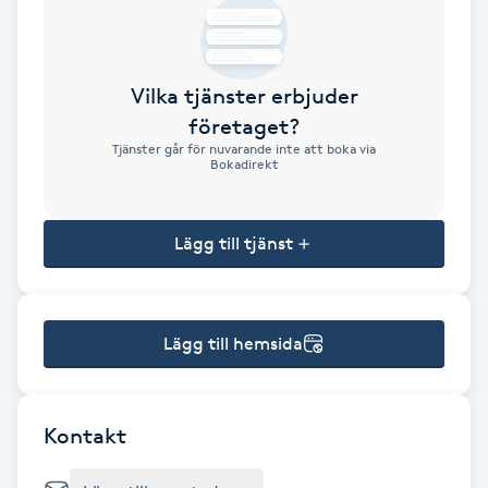
Brynformning
Vilka tjänster erbjuder
Brynfärgning
företaget?
Tjänster går för nuvarande inte att boka via
Brynplockning
Bokadirekt
Bröllopsuppsättning
Lägg till tjänst
C
Celluliter
Lägg till hemsida
Coachning
Color correction
Kontakt