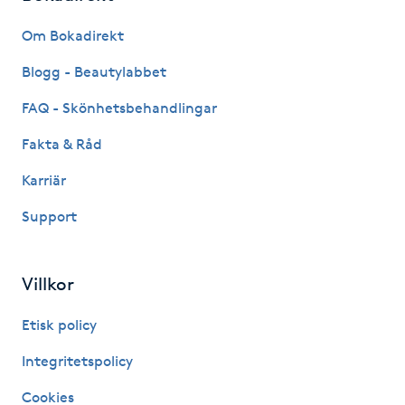
Fransk manikyr
Om Bokadirekt
Fransrengöring
Blogg - Beautylabbet
FAQ - Skönhetsbehandlingar
Frekvensterapi
Fakta & Råd
Friskvård
Karriär
Support
Friskvårdsmassage
Frisör
Villkor
Funktionsanalys
Etisk policy
Integritetspolicy
Färgning
Cookies