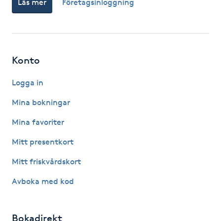
Läs mer
Företagsinloggning
Fotsvamp
Fotvård
Konto
Fransar
Logga in
Fransborttagning
Mina bokningar
Fransfärgning
Mina favoriter
Mitt presentkort
Fransförlängning
Mitt friskvårdskort
Fransförlängning Megavolym
Avboka med kod
Fransförlängning Volym
Bokadirekt