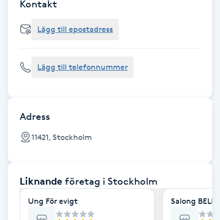
Cryoterapi
Kontakt
D
Lägg till epostadress
Damklippning
Lägg till telefonnummer
Dermapen
Diamantslipning
E
Adress
Enzympeeling
11421, Stockholm
Extensions
Liknande
företag
i Stockholm
Extensions borttagning
Ung För evigt
Salong BELLA
Eyeliner-tatuering