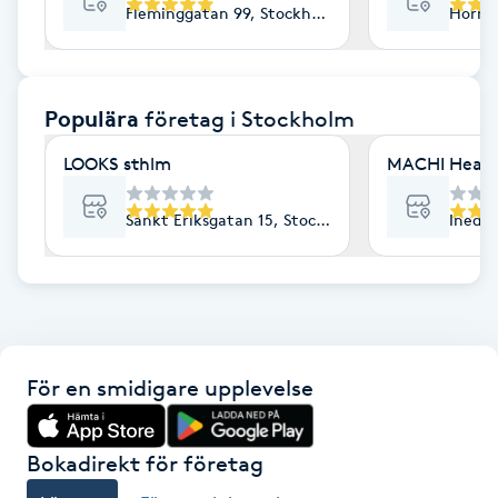
Fleminggatan 99, Stockholm
Horns
F
Face framing
Populära
företag
i Stockholm
Faceliftmassage
LOOKS sthlm
MACHI Heal
Fet hårbotten
Sankt Eriksgatan 15, Stockholm
Inedal
Fettreducering
Fibromassage
För en smidigare upplevelse
Fillers
Fotmassage
Bokadirekt för företag