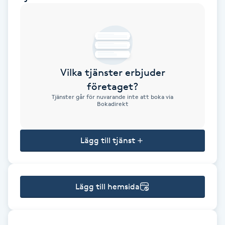
Brynformning
Brynfärgning
Vilka tjänster erbjuder
Brynplockning
företaget?
Tjänster går för nuvarande inte att boka via
Bröllopsuppsättning
Bokadirekt
C
Lägg till tjänst
Celluliter
Coachning
Lägg till hemsida
Color correction