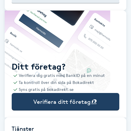
Babylights
Balayage
Bambumassage
Barber
Ditt företag?
Verifiera dig gratis med BankID på en minut
Barnklippning
Ta kontroll över din sida på Bokadirekt
Syns gratis på bokadirekt.se
BIAB
Verifiera ditt företag
Blowout
Bottenfärg
Tjänster