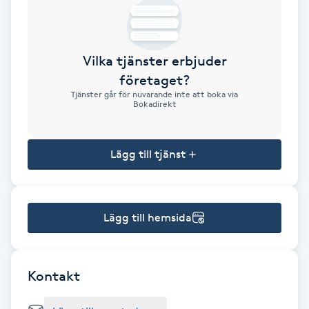
Brynformning
Vilka tjänster erbjuder
Brynfärgning
företaget?
Tjänster går för nuvarande inte att boka via
Brynplockning
Bokadirekt
Bröllopsuppsättning
Lägg till tjänst
C
Celluliter
Lägg till hemsida
Coachning
Color correction
Kontakt