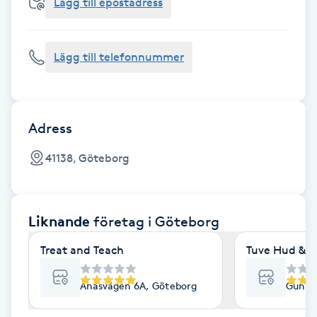
Cryoterapi
Lägg till epostadress
D
Lägg till telefonnummer
Damklippning
Dermapen
Adress
Diamantslipning
41138, Göteborg
E
Enzympeeling
Liknande
företag
i Göteborg
Extensions
Treat and Teach
Tuve Hud & H
Extensions borttagning
Ånäsvägen 6A, Göteborg
Gunne
Eyeliner-tatuering