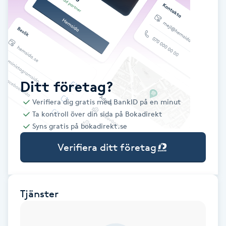
Babylights
Balayage
Bambumassage
Ditt företag?
Verifiera dig gratis med BankID på en minut
Barber
Ta kontroll över din sida på Bokadirekt
Syns gratis på bokadirekt.se
Barnklippning
Verifiera ditt företag
BIAB
Blowout
Tjänster
Bottenfärg