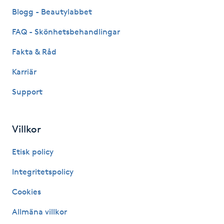
Fransk manikyr
Blogg - Beautylabbet
FAQ - Skönhetsbehandlingar
Fransrengöring
Fakta & Råd
Frekvensterapi
Karriär
Support
Friskvård
Friskvårdsmassage
Villkor
Frisör
Etisk policy
Integritetspolicy
Funktionsanalys
Cookies
Färgning
Allmäna villkor