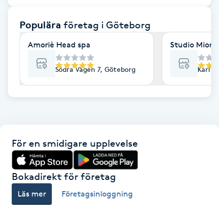
F
Populära
företag
i Göteborg
Face framing
Amoriè Head spa
Studio Mione 
Faceliftmassage
Södra Vägen 7, Göteborg
Karl G
Fet hårbotten
Fettreducering
För en smidigare upplevelse
Fibromassage
Fillers
Bokadirekt för företag
Läs mer
Företagsinloggning
Fotmassage