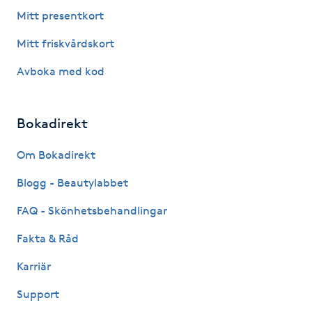
Fotsvamp
Mitt presentkort
Mitt friskvårdskort
Fotvård
Avboka med kod
Fransar
Bokadirekt
Fransborttagning
Om Bokadirekt
Fransfärgning
Blogg - Beautylabbet
Fransförlängning
FAQ - Skönhetsbehandlingar
Fakta & Råd
Fransförlängning Megavolym
Karriär
Fransförlängning Volym
Support