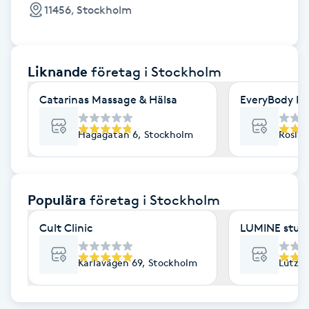
Cryoterapi
11456, Stockholm
D
Damklippning
Liknande
företag
i Stockholm
Dermapen
Catarinas Massage & Hälsa
EveryBody La
Diamantslipning
Hagagatan 6, Stockholm
Roslag
E
Enzympeeling
Populära
företag
i Stockholm
Cult Clinic
LUMINE stud
Extensions
Karlavägen 69, Stockholm
Lützen
Extensions borttagning
Eyeliner-tatuering