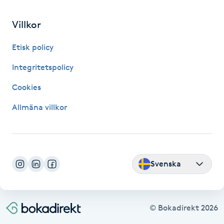
Fransk manikyr
Villkor
Fransrengöring
Etisk policy
Frekvensterapi
Integritetspolicy
Cookies
Friskvård
Allmäna villkor
Friskvårdsmassage
Frisör
Svenska
Funktionsanalys
Färgning
© Bokadirekt
2026