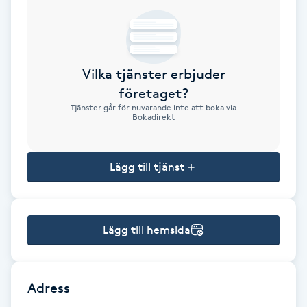
Brynformning
Brynfärgning
Vilka tjänster erbjuder
företaget?
Brynplockning
Tjänster går för nuvarande inte att boka via
Bokadirekt
Bröllopsuppsättning
C
Lägg till tjänst
Celluliter
Lägg till hemsida
Coachning
Color correction
Adress