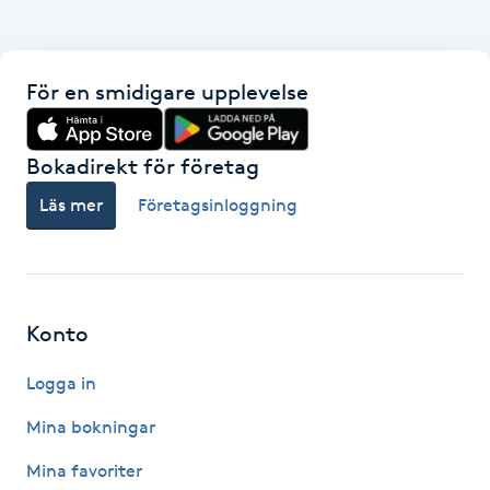
F
Face framing
För en smidigare upplevelse
Faceliftmassage
Bokadirekt för företag
Fet hårbotten
Läs mer
Företagsinloggning
Fettreducering
Fibromassage
Konto
Logga in
Fillers
Mina bokningar
Fotmassage
Mina favoriter