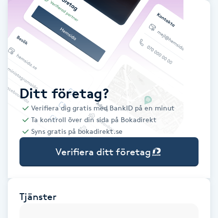
Babylights
Balayage
Bambumassage
Ditt företag?
Barber
Verifiera dig gratis med BankID på en minut
Ta kontroll över din sida på Bokadirekt
Barnklippning
Syns gratis på bokadirekt.se
Verifiera ditt företag
BIAB
Blowout
Tjänster
Bottenfärg