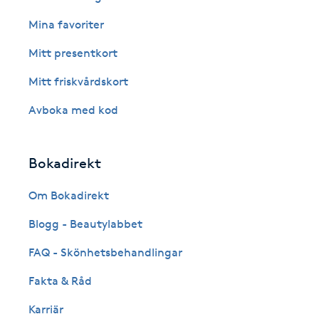
Cryoterapi
Mina favoriter
D
Mitt presentkort
Damklippning
Mitt friskvårdskort
Dermapen
Avboka med kod
Diamantslipning
Bokadirekt
E
Om Bokadirekt
Enzympeeling
Blogg - Beautylabbet
Extensions
FAQ - Skönhetsbehandlingar
Fakta & Råd
Extensions borttagning
Karriär