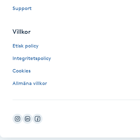
Eyeliner-tatuering
Support
F
Face framing
Villkor
Faceliftmassage
Etisk policy
Integritetspolicy
Fet hårbotten
Cookies
Fettreducering
Allmäna villkor
Fibromassage
Fillers
Fotmassage