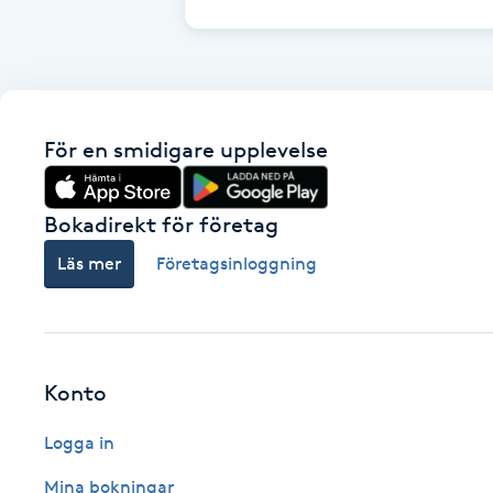
Brynformning
Brynfärgning
För en smidigare upplevelse
Brynplockning
Bokadirekt för företag
Bröllopsuppsättning
Läs mer
Företagsinloggning
C
Celluliter
Coachning
Konto
Logga in
Color correction
Mina bokningar