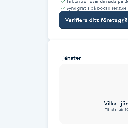
Ta kontroll över din sida på 
Syns gratis på bokadirekt.se
Babylights
Verifiera ditt företag
Balayage
Bambumassage
Tjänster
Barber
Barnklippning
BIAB
Vilka tjä
Blowout
Tjänster går f
Bottenfärg