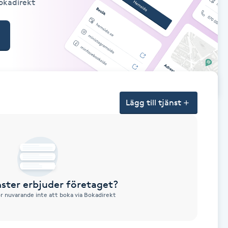
Bokadirekt
Lägg till tjänst
nster erbjuder företaget?
ör nuvarande inte att boka via Bokadirekt