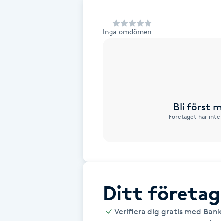
Alternativmedicin
Inga omdömen
Andningsmassage
Ansiktslyft utan kirurgi
Aromamassage
Bli först
Företaget har inte
Ashtanga Yoga
Ayurveda
Ayurvedisk Massage
Ditt företag
Ansiktsbehandling djuprengörande
Verifiera dig gratis med Ban
B