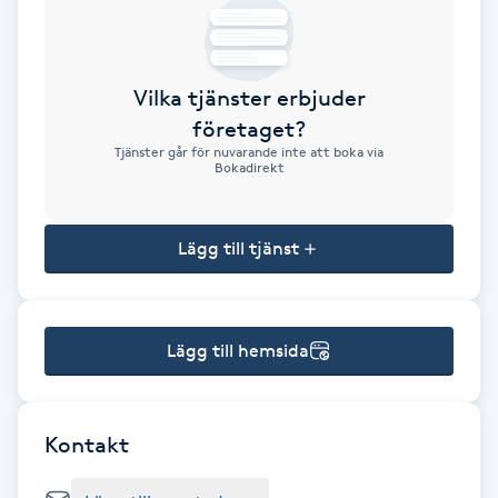
Brynformning
Vilka tjänster erbjuder
Brynfärgning
företaget?
Tjänster går för nuvarande inte att boka via
Brynplockning
Bokadirekt
Bröllopsuppsättning
Lägg till tjänst
C
Celluliter
Lägg till hemsida
Coachning
Color correction
Kontakt