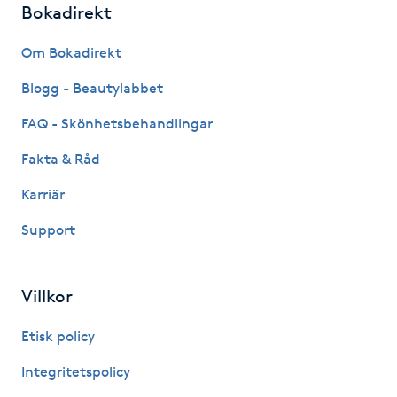
Bokadirekt
Fotsvamp
Om Bokadirekt
Fotvård
Blogg - Beautylabbet
Fransar
FAQ - Skönhetsbehandlingar
Fakta & Råd
Fransborttagning
Karriär
Fransfärgning
Support
Fransförlängning
Villkor
Fransförlängning Megavolym
Etisk policy
Fransförlängning Volym
Integritetspolicy