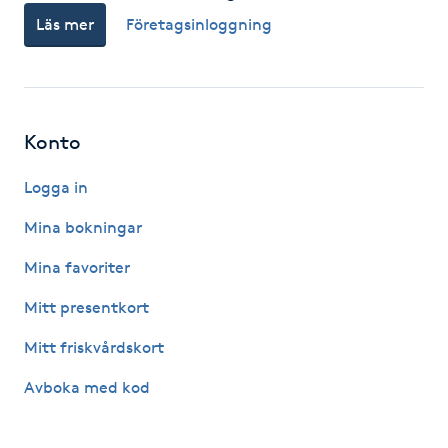
Läs mer
Företagsinloggning
F
Face framing
Faceliftmassage
Konto
Fet hårbotten
Logga in
Mina bokningar
Fettreducering
Mina favoriter
Fibromassage
Mitt presentkort
Mitt friskvårdskort
Fillers
Avboka med kod
Fotmassage