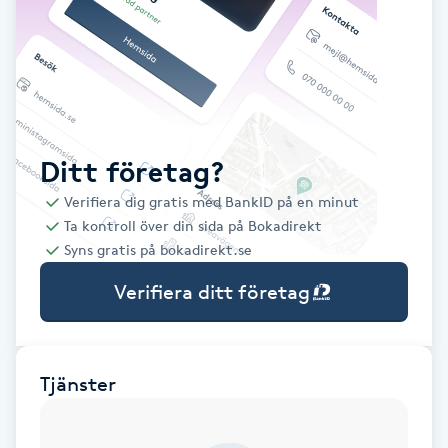
Babylights
Balayage
Bambumassage
Ditt företag?
Verifiera dig gratis med BankID på en minut
Barber
Ta kontroll över din sida på Bokadirekt
Syns gratis på bokadirekt.se
Barnklippning
Verifiera ditt företag
BIAB
Blowout
Tjänster
Bottenfärg