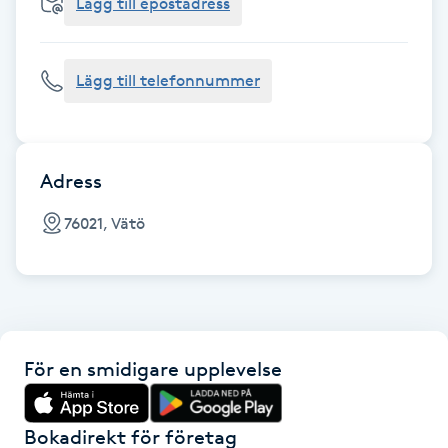
Cryoterapi
Lägg till epostadress
D
Lägg till telefonnummer
Damklippning
Dermapen
Adress
Diamantslipning
76021, Vätö
E
Enzympeeling
Extensions
För en smidigare upplevelse
Extensions borttagning
Bokadirekt för företag
Eyeliner-tatuering