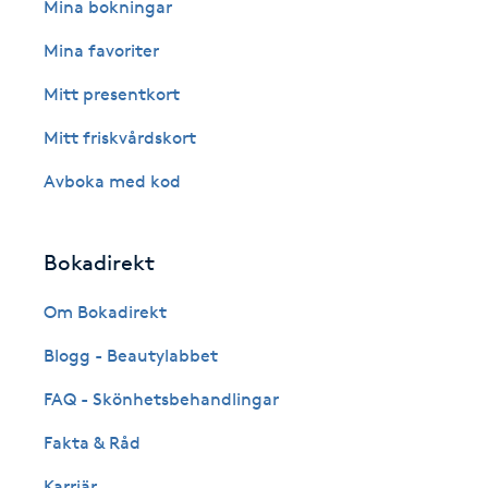
Eyeliner-tatuering
Mina bokningar
F
Mina favoriter
Face framing
Mitt presentkort
Mitt friskvårdskort
Faceliftmassage
Avboka med kod
Fet hårbotten
Bokadirekt
Fettreducering
Om Bokadirekt
Fibromassage
Blogg - Beautylabbet
Fillers
FAQ - Skönhetsbehandlingar
Fakta & Råd
Fotmassage
Karriär