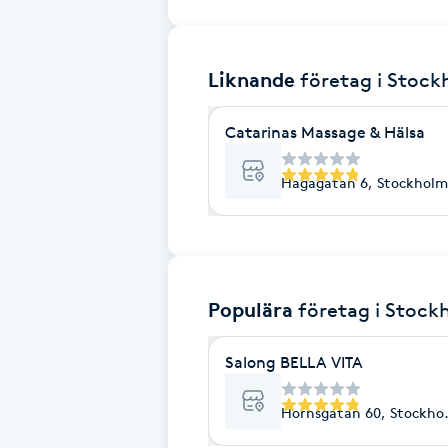
Brynformning
Liknande
företag
i Stoc
Brynfärgning
Catarinas Massage & Hälsa
Brynplockning
Hagagatan 6, Stockholm
Bröllopsuppsättning
C
Celluliter
Populära
företag
i Stock
Coachning
Salong BELLA VITA
Color correction
Hornsgatan 60, Stockho