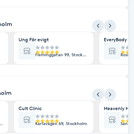
kholm
Ung För evigt
EveryBody La
Fleminggatan 99, Stockholm
Roslag
holm
Cult Clinic
Heavenly Hair
lm
Karlavägen 69, Stockholm
Sankt 