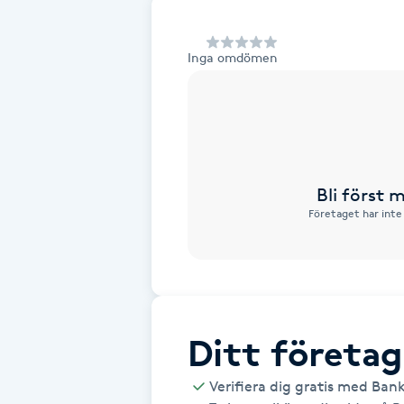
Alternativmedicin
Inga omdömen
Andningsmassage
Ansiktslyft utan kirurgi
Aromamassage
Bli först
Företaget har inte
Ashtanga Yoga
Ayurveda
Ayurvedisk Massage
Ditt företag
Ansiktsbehandling djuprengörande
Verifiera dig gratis med Ban
B