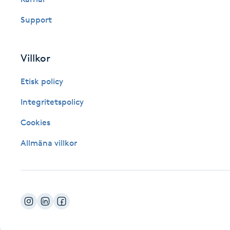
Fotsvamp
Support
Fotvård
Villkor
Fransar
Etisk policy
Fransborttagning
Integritetspolicy
Cookies
Fransfärgning
Allmäna villkor
Fransförlängning
Fransförlängning Megavolym
Fransförlängning Volym