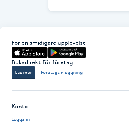
Cryoterapi
D
Damklippning
För en smidigare upplevelse
Dermapen
Diamantslipning
Bokadirekt för företag
E
Läs mer
Företagsinloggning
Enzympeeling
Extensions
Konto
Extensions borttagning
Logga in