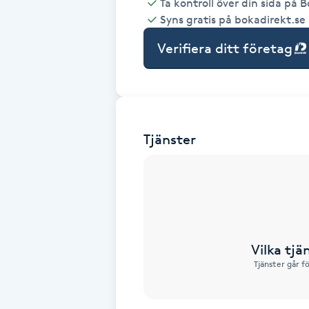
Ta kontroll över din sida på 
Syns gratis på bokadirekt.se
Babylights
Verifiera ditt företag
Balayage
Bambumassage
Tjänster
Barber
Barnklippning
BIAB
Vilka tjä
Blowout
Tjänster går f
Bottenfärg