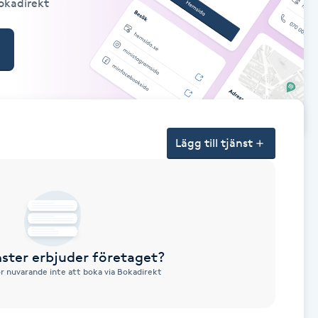
Bokadirekt
Lägg till tjänst
nster erbjuder företaget?
ör nuvarande inte att boka via Bokadirekt