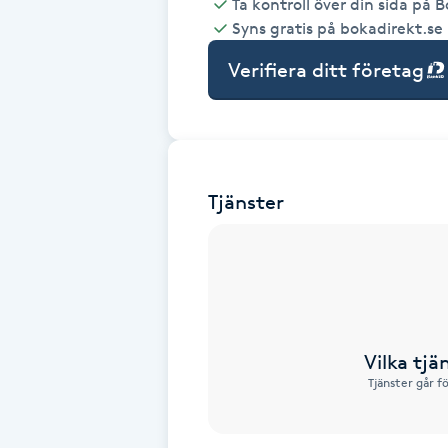
Ta kontroll över din sida på 
Syns gratis på bokadirekt.se
Babylights
Verifiera ditt företag
Balayage
Bambumassage
Tjänster
Barber
Barnklippning
BIAB
Vilka tjä
Blowout
Tjänster går f
Bottenfärg