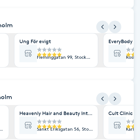
kholm
Ung För evigt
EveryBody La
Fleminggatan 99, Stockholm
Roslag
holm
Heavenly Hair and Beauty International- Ekologisk 
Cult Clinic
lm
Sankt Eriksgatan 56, Stockholm
Karlav