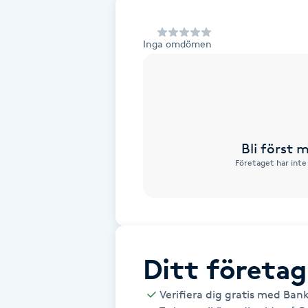
Alternativmedicin
Inga omdömen
Andningsmassage
Ansiktslyft utan kirurgi
Aromamassage
Bli först
Företaget har inte
Ashtanga Yoga
Ayurveda
Ayurvedisk Massage
Ditt företag
Ansiktsbehandling djuprengörande
Verifiera dig gratis med Ban
B