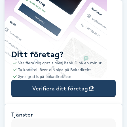
Babylights
Balayage
Bambumassage
Ditt företag?
Barber
Verifiera dig gratis med BankID på en minut
Ta kontroll över din sida på Bokadirekt
Barnklippning
Syns gratis på bokadirekt.se
Verifiera ditt företag
BIAB
Blowout
Tjänster
Bottenfärg