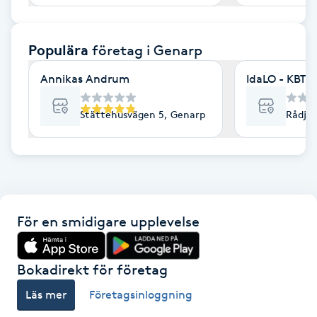
F
Populära
företag
i Genarp
Face framing
Annikas Andrum
IdaLO - KBT/
Faceliftmassage
Stättehusvägen 5, Genarp
Rådjur
Fet hårbotten
Fettreducering
Fibromassage
För en smidigare upplevelse
Fillers
Bokadirekt för företag
Fotmassage
Läs mer
Företagsinloggning