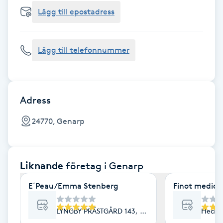
Cryoterapi
Lägg till epostadress
D
Damklippning
Lägg till telefonnummer
Dermapen
Diamantslipning
Adress
E
24770, Genarp
Enzympeeling
Liknande
företag
i Genarp
Extensions
E´Peau/Emma Stenberg
Finot medici
Extensions borttagning
LYNGBY PRÄSTGÅRD 143, Genarp
Hecke
Eyeliner-tatuering