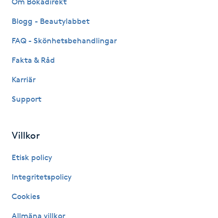
Om Bokadirekt
Fransk manikyr
Blogg - Beautylabbet
Fransrengöring
FAQ - Skönhetsbehandlingar
Fakta & Råd
Frekvensterapi
Karriär
Friskvård
Support
Friskvårdsmassage
Villkor
Frisör
Etisk policy
Funktionsanalys
Integritetspolicy
Cookies
Färgning
Allmäna villkor