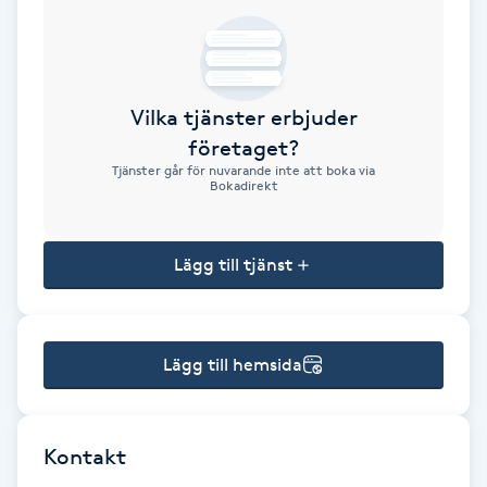
Brynformning
Brynfärgning
Vilka tjänster erbjuder
företaget?
Brynplockning
Tjänster går för nuvarande inte att boka via
Bokadirekt
Bröllopsuppsättning
C
Lägg till tjänst
Celluliter
Lägg till hemsida
Coachning
Color correction
Kontakt