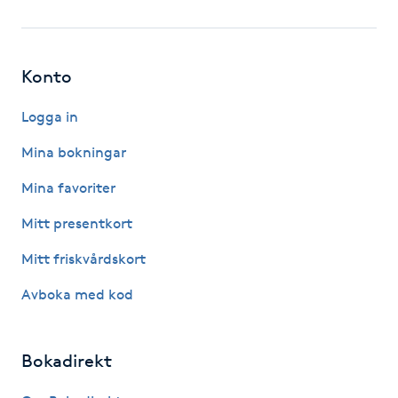
Fotsvamp
Fotvård
Konto
Fransar
Logga in
Mina bokningar
Fransborttagning
Mina favoriter
Fransfärgning
Mitt presentkort
Mitt friskvårdskort
Fransförlängning
Avboka med kod
Fransförlängning Megavolym
Bokadirekt
Fransförlängning Volym