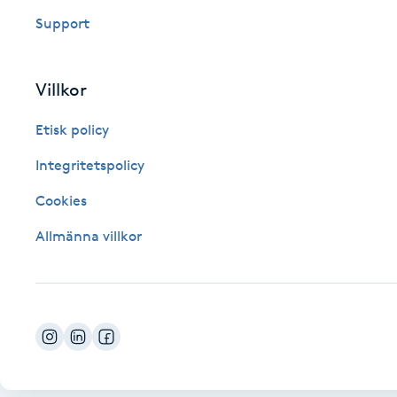
Support
Fotsvamp
Fotvård
Villkor
Fransar
Etisk policy
Integritetspolicy
Fransborttagning
Cookies
Fransfärgning
Allmänna villkor
Fransförlängning
Fransförlängning Megavolym
Fransförlängning Volym