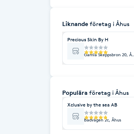
Brynformning
Liknande
företag
i Åhus
Brynfärgning
Precious Skin By H
Brynplockning
Gamla Skeppsbron 20, Å
Bröllopsuppsättning
C
Celluliter
Populära
företag
i Åhus
Coachning
Xclusive by the sea AB
Badvägen 2c, Åhus
Color correction