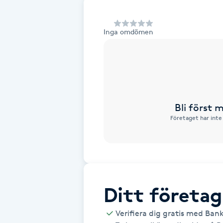
Alternativmedicin
Inga omdömen
Andningsmassage
Ansiktslyft utan kirurgi
Aromamassage
Bli först
Företaget har inte
Ashtanga Yoga
Ayurveda
Ayurvedisk Massage
Ditt företag
Ansiktsbehandling djuprengörande
Verifiera dig gratis med Ban
B