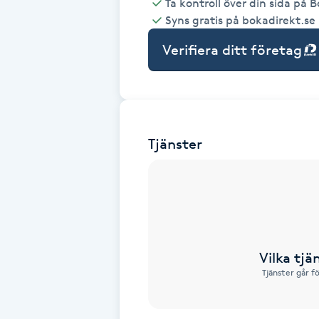
Ta kontroll över din sida på 
Syns gratis på bokadirekt.se
Babylights
Verifiera ditt företag
Balayage
Bambumassage
Tjänster
Barber
Barnklippning
BIAB
Vilka tjä
Blowout
Tjänster går f
Bottenfärg