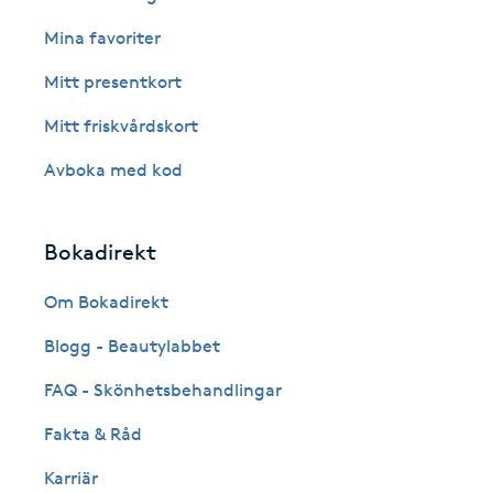
Eyeliner-tatuering
Mina favoriter
F
Mitt presentkort
Face framing
Mitt friskvårdskort
Faceliftmassage
Avboka med kod
Fet hårbotten
Bokadirekt
Fettreducering
Om Bokadirekt
Fibromassage
Blogg - Beautylabbet
FAQ - Skönhetsbehandlingar
Fillers
Fakta & Råd
Fotmassage
Karriär