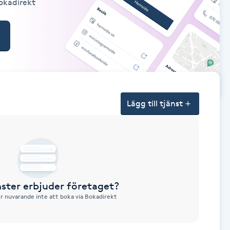
Bokadirekt
Lägg till tjänst
nster erbjuder företaget?
ör nuvarande inte att boka via Bokadirekt