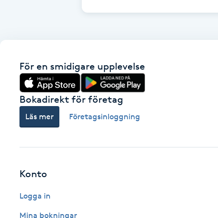
Cryoterapi
D
Damklippning
För en smidigare upplevelse
Dermapen
Bokadirekt för företag
Diamantslipning
E
Läs mer
Företagsinloggning
Enzympeeling
Extensions
Konto
Extensions borttagning
Logga in
Mina bokningar