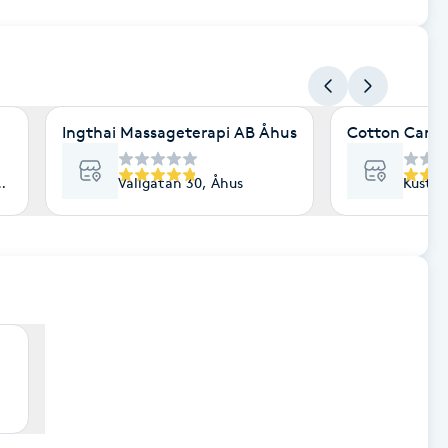
Ingthai Massageterapi AB Åhus
Cotton Candy
hus
Vallgatan 30, Åhus
Kustvä