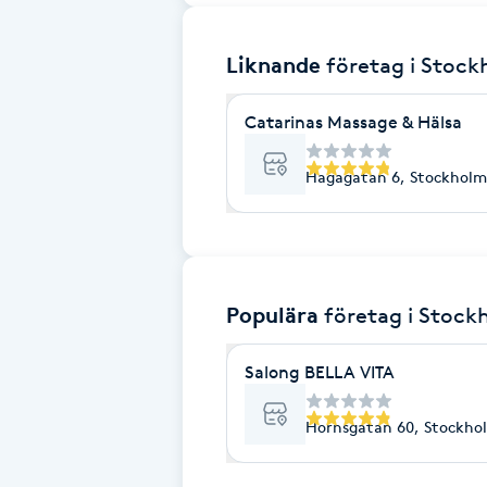
Brynformning
Liknande
företag
i Stoc
Brynfärgning
Catarinas Massage & Hälsa
Brynplockning
Hagagatan 6, Stockholm
Bröllopsuppsättning
C
Populära
företag
i Stock
Celluliter
Salong BELLA VITA
Coachning
Hornsgatan 60, Stockho
Color correction