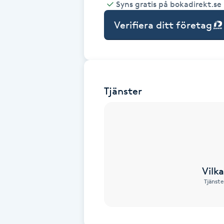
Syns gratis på bokadirekt.se
Babylights
Verifiera ditt företag
Balayage
Bambumassage
Tjänster
Barber
Barnklippning
BIAB
Vilk
Tjänste
Blowout
Bottenfärg