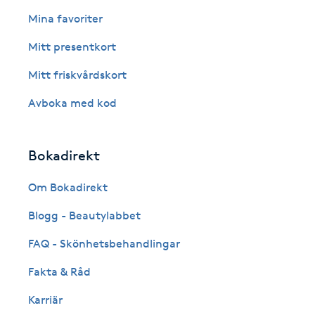
Eyeliner-tatuering
Mina favoriter
F
Mitt presentkort
Face framing
Mitt friskvårdskort
Faceliftmassage
Avboka med kod
Fet hårbotten
Bokadirekt
Fettreducering
Om Bokadirekt
Blogg - Beautylabbet
Fibromassage
FAQ - Skönhetsbehandlingar
Fillers
Fakta & Råd
Fotmassage
Karriär