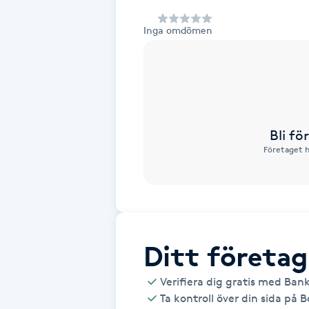
Alternativmedicin
Inga omdömen
Andningsmassage
Ansiktslyft utan kirurgi
Aromamassage
Bli f
Företaget h
Ashtanga Yoga
Ayurveda
Ayurvedisk Massage
Ditt företag
Verifiera dig gratis med Ban
Ansiktsbehandling djuprengörande
Ta kontroll över din sida på 
B