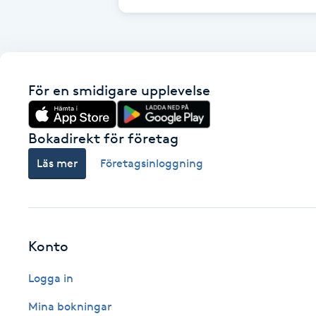
Cryoterapi
D
Damklippning
För en smidigare upplevelse
Dermapen
Bokadirekt för företag
Diamantslipning
Läs mer
Företagsinloggning
E
Enzympeeling
Extensions
Konto
Logga in
Extensions borttagning
Mina bokningar