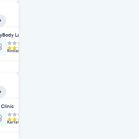
yBody Laser & SPA
Roslagsgatan 40 A, Stockholm
gisk Frisör- Ekologisk Hudvård- Ekologisk Make-up
 Clinic
Karlavägen 69, Stockholm