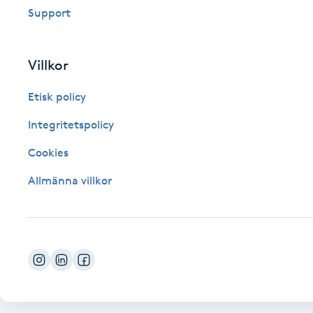
Support
Fotsvamp
Fotvård
Villkor
Etisk policy
Fransar
Integritetspolicy
Fransborttagning
Cookies
Fransfärgning
Allmänna villkor
Fransförlängning
Fransförlängning Megavolym
Fransförlängning Volym