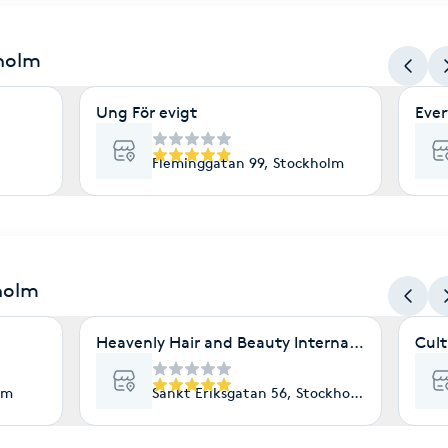
kholm
Ung För evigt
Ever
Fleminggatan 99, Stockholm
holm
Heavenly Hair and Beauty International- Ekolo
Cult
lm
Sankt Eriksgatan 56, Stockholm