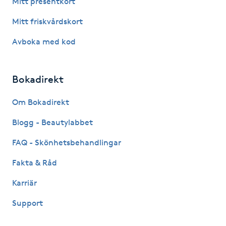
Mitt presentkort
Fotsvamp
Mitt friskvårdskort
Fotvård
Avboka med kod
Fransar
Bokadirekt
Fransborttagning
Om Bokadirekt
Blogg - Beautylabbet
Fransfärgning
FAQ - Skönhetsbehandlingar
Fransförlängning
Fakta & Råd
Fransförlängning Megavolym
Karriär
Support
Fransförlängning Volym