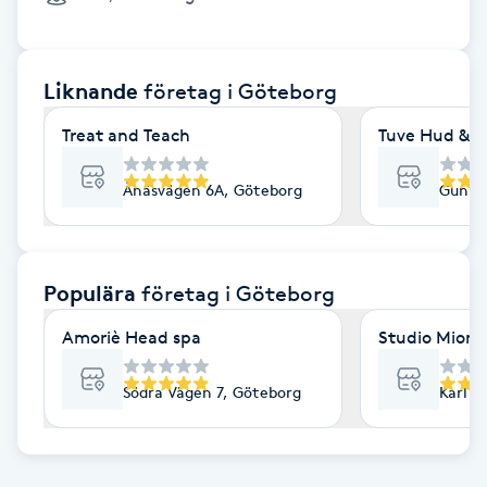
Cryoterapi
D
Liknande
företag
i Göteborg
Damklippning
Treat and Teach
Tuve Hud & H
Dermapen
Ånäsvägen 6A, Göteborg
Gunne
Diamantslipning
E
Populära
företag
i Göteborg
Enzympeeling
Amoriè Head spa
Studio Mione 
Extensions
Södra Vägen 7, Göteborg
Karl G
Extensions borttagning
Eyeliner-tatuering