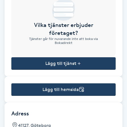
Brynformning
Vilka tjänster erbjuder
Brynfärgning
företaget?
Tjänster går för nuvarande inte att boka via
Brynplockning
Bokadirekt
Bröllopsuppsättning
Lägg till tjänst
C
Celluliter
Lägg till hemsida
Coachning
Color correction
Adress
41127, Göteborg