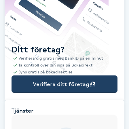
Babylights
Balayage
Bambumassage
Ditt företag?
Verifiera dig gratis med BankID på en minut
Barber
Ta kontroll över din sida på Bokadirekt
Syns gratis på bokadirekt.se
Barnklippning
Verifiera ditt företag
BIAB
Blowout
Tjänster
Bottenfärg