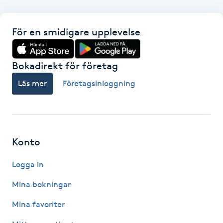
F
För en smidigare upplevelse
Face framing
Bokadirekt för företag
Faceliftmassage
Läs mer
Företagsinloggning
Fet hårbotten
Fettreducering
Konto
Fibromassage
Logga in
Fillers
Mina bokningar
Mina favoriter
Fotmassage