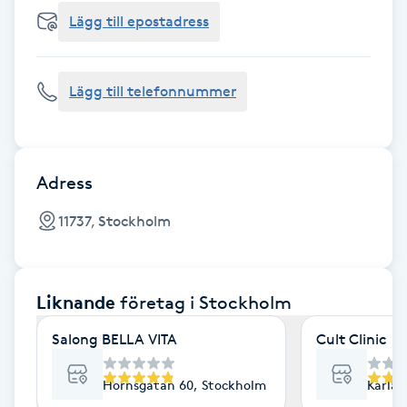
Cryoterapi
Lägg till epostadress
D
Damklippning
Lägg till telefonnummer
Dermapen
Diamantslipning
Adress
E
11737, Stockholm
Enzympeeling
Liknande
företag
i Stockholm
Extensions
Salong BELLA VITA
Cult Clinic
Extensions borttagning
Hornsgatan 60, Stockholm
Karlav
Eyeliner-tatuering