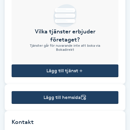
Brynformning
Brynfärgning
Vilka tjänster erbjuder
företaget?
Brynplockning
Tjänster går för nuvarande inte att boka via
Bokadirekt
Bröllopsuppsättning
C
Lägg till tjänst
Celluliter
Lägg till hemsida
Coachning
Color correction
Kontakt