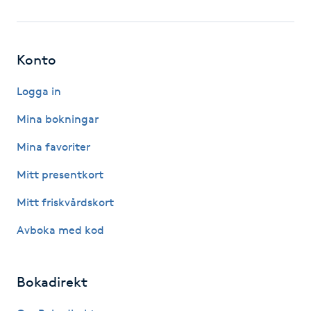
Fotsvamp
Fotvård
Konto
Fransar
Logga in
Mina bokningar
Fransborttagning
Mina favoriter
Fransfärgning
Mitt presentkort
Mitt friskvårdskort
Fransförlängning
Avboka med kod
Fransförlängning Megavolym
Bokadirekt
Fransförlängning Volym