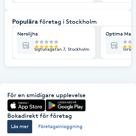
F
Populära
företag
i Stockholm
Face framing
Nerolijha
Optima Mass
Faceliftmassage
Sigtunagatan 7, Stockholm
Torsga
Fet hårbotten
Fettreducering
Fibromassage
För en smidigare upplevelse
Fillers
Bokadirekt för företag
Fotmassage
Läs mer
Företagsinloggning