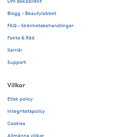
Om Bokadirekt
Fransk manikyr
Blogg - Beautylabbet
Fransrengöring
FAQ - Skönhetsbehandlingar
Fakta & Råd
Frekvensterapi
Karriär
Friskvård
Support
Friskvårdsmassage
Villkor
Frisör
Etisk policy
Funktionsanalys
Integritetspolicy
Cookies
Färgning
Allmänna villkor