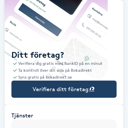
Babylights
Balayage
Bambumassage
Ditt företag?
Barber
Verifiera dig gratis med BankID på en minut
Ta kontroll över din sida på Bokadirekt
Barnklippning
Syns gratis på bokadirekt.se
Verifiera ditt företag
BIAB
Blowout
Tjänster
Bottenfärg