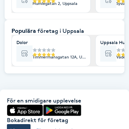
Humlegatan 2, Uppsala
Sysslo
F
Face framing
Populära
företag
i Uppsala
Faceliftmassage
Dolor
Uppsala Hud 
Fet hårbotten
Timmermansgatan 12A, Uppsala
Väderk
Fettreducering
Fibromassage
För en smidigare upplevelse
Fillers
Fotmassage
Bokadirekt för företag