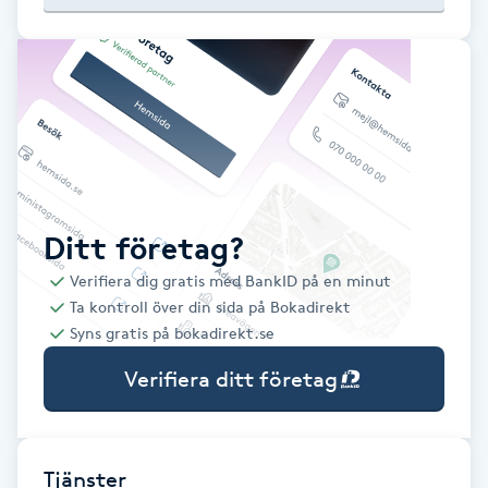
Babylights
Balayage
Bambumassage
Barber
Ditt företag?
Verifiera dig gratis med BankID på en minut
Barnklippning
Ta kontroll över din sida på Bokadirekt
Syns gratis på bokadirekt.se
BIAB
Verifiera ditt företag
Blowout
Bottenfärg
Tjänster