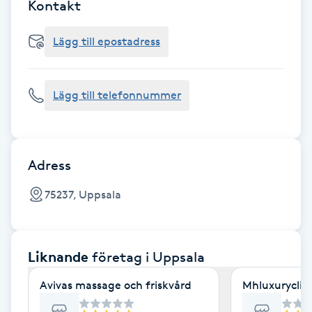
Cryoterapi
Kontakt
D
Lägg till epostadress
Damklippning
Lägg till telefonnummer
Dermapen
Diamantslipning
E
Adress
Enzympeeling
75237, Uppsala
Extensions
Liknande
företag
i Uppsala
Extensions borttagning
Avivas massage och friskvård
Mhluxuryclini
Eyeliner-tatuering