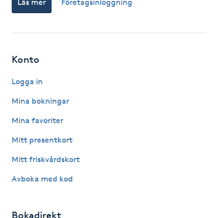
Läs mer
Företagsinloggning
Fotsvamp
Fotvård
Konto
Fransar
Logga in
Fransborttagning
Mina bokningar
Fransfärgning
Mina favoriter
Mitt presentkort
Fransförlängning
Mitt friskvårdskort
Fransförlängning Megavolym
Avboka med kod
Fransförlängning Volym
Bokadirekt