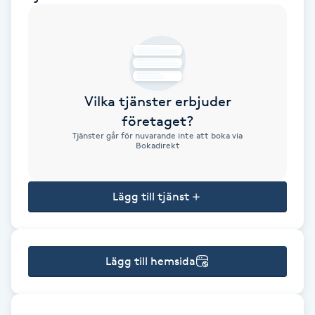
Brynformning
Brynfärgning
Vilka tjänster erbjuder
Brynplockning
företaget?
Tjänster går för nuvarande inte att boka via
Bröllopsuppsättning
Bokadirekt
C
Lägg till tjänst
Celluliter
Coachning
Lägg till hemsida
Color correction