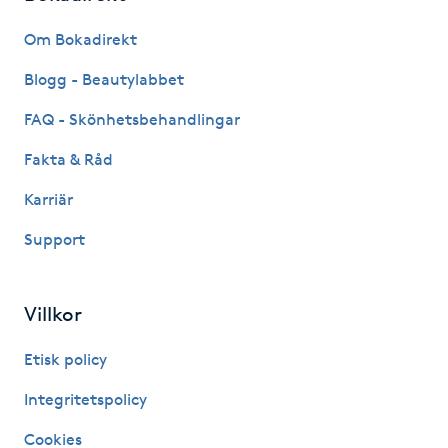
Fransk manikyr
Om Bokadirekt
Fransrengöring
Blogg - Beautylabbet
FAQ - Skönhetsbehandlingar
Frekvensterapi
Fakta & Råd
Friskvård
Karriär
Support
Friskvårdsmassage
Frisör
Villkor
Funktionsanalys
Etisk policy
Integritetspolicy
Färgning
Cookies