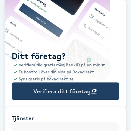
Babylights
Balayage
Bambumassage
Ditt företag?
Barber
Verifiera dig gratis med BankID på en minut
Ta kontroll över din sida på Bokadirekt
Barnklippning
Syns gratis på bokadirekt.se
Verifiera ditt företag
BIAB
Blowout
Tjänster
Bottenfärg