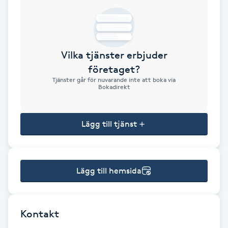
Brynformning
Brynfärgning
Vilka tjänster erbjuder
företaget?
Brynplockning
Tjänster går för nuvarande inte att boka via
Bokadirekt
Bröllopsuppsättning
C
Lägg till tjänst
Celluliter
Lägg till hemsida
Coachning
Color correction
Kontakt