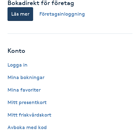
Bokadirekt för företag
F
Läs mer
Företagsinloggning
Face framing
Faceliftmassage
Konto
Fet hårbotten
Logga in
Fettreducering
Mina bokningar
Mina favoriter
Fibromassage
Mitt presentkort
Fillers
Mitt friskvårdskort
Avboka med kod
Fotmassage