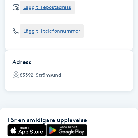
Cryoterapi
Lägg till epostadress
D
Damklippning
Lägg till telefonnummer
Dermapen
Diamantslipning
Adress
E
83392, Strömsund
Enzympeeling
Extensions
För en smidigare upplevelse
Extensions borttagning
Eyeliner-tatuering