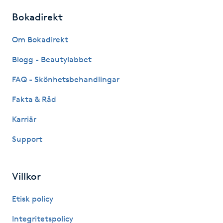
Fotsvamp
Bokadirekt
Fotvård
Om Bokadirekt
Blogg - Beautylabbet
Fransar
FAQ - Skönhetsbehandlingar
Fransborttagning
Fakta & Råd
Karriär
Fransfärgning
Support
Fransförlängning
Villkor
Fransförlängning Megavolym
Etisk policy
Fransförlängning Volym
Integritetspolicy