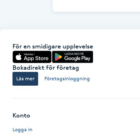
Cryoterapi
D
Damklippning
För en smidigare upplevelse
Dermapen
Diamantslipning
Bokadirekt för företag
E
Läs mer
Företagsinloggning
Enzympeeling
Extensions
Konto
Extensions borttagning
Logga in