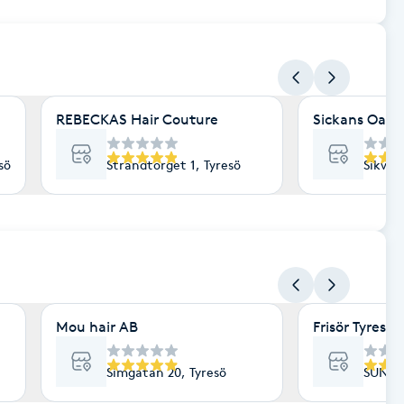
REBECKAS Hair Couture
Sickans Oas
sö
Strandtorget 1, Tyresö
Sikväg
Mou hair AB
Frisör Tyres
Simgatan 20, Tyresö
SUNNA