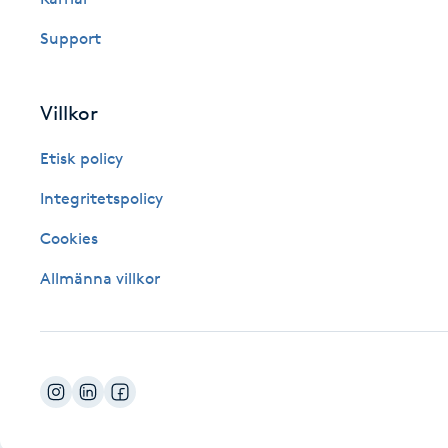
Fotsvamp
Support
Fotvård
Villkor
Fransar
Etisk policy
Fransborttagning
Integritetspolicy
Cookies
Fransfärgning
Allmänna villkor
Fransförlängning
Fransförlängning Megavolym
Fransförlängning Volym