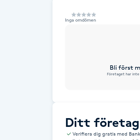
Alternativmedicin
Inga omdömen
Andningsmassage
Ansiktslyft utan kirurgi
Aromamassage
Bli först
Företaget har inte
Ashtanga Yoga
Ayurveda
Ayurvedisk Massage
Ditt företag
Ansiktsbehandling djuprengörande
Verifiera dig gratis med Ban
B