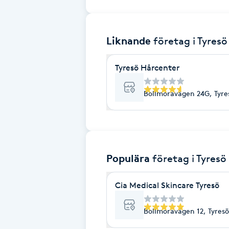
Brynformning
Liknande
företag
i Tyresö
Brynfärgning
Tyresö Hårcenter
Brynplockning
Bollmoravägen 24G, Tyre
Bröllopsuppsättning
C
Celluliter
Populära
företag
i Tyresö
Coachning
Cia Medical Skincare Tyresö
Color correction
Bollmoravägen 12, Tyresö