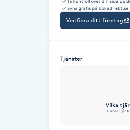
Ta kontroll över din sida på 
Syns gratis på bokadirekt.se
Babylights
Verifiera ditt företag
Balayage
Bambumassage
Tjänster
Barber
Barnklippning
BIAB
Vilka tjä
Blowout
Tjänster går f
Bottenfärg