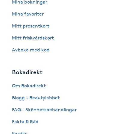
Eyeliner-tatuering
Mina bokningar
F
Mina favoriter
Face framing
Mitt presentkort
Mitt friskvårdskort
Faceliftmassage
Avboka med kod
Fet hårbotten
Bokadirekt
Fettreducering
Om Bokadirekt
Fibromassage
Blogg - Beautylabbet
Fillers
FAQ - Skönhetsbehandlingar
Fakta & Råd
Fotmassage
Karriär