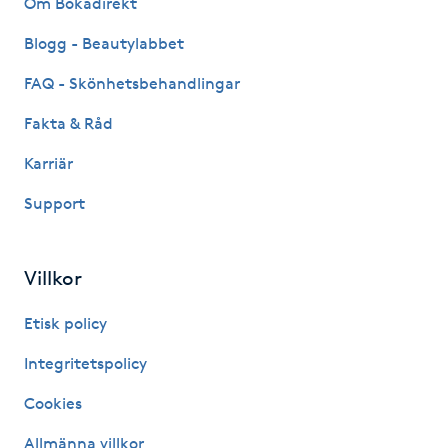
Om Bokadirekt
Fransk manikyr
Blogg - Beautylabbet
Fransrengöring
FAQ - Skönhetsbehandlingar
Fakta & Råd
Frekvensterapi
Karriär
Friskvård
Support
Friskvårdsmassage
Villkor
Frisör
Etisk policy
Funktionsanalys
Integritetspolicy
Cookies
Färgning
Allmänna villkor