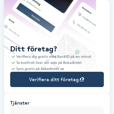
Babylights
Balayage
Bambumassage
Ditt företag?
Barber
Verifiera dig gratis med BankID på en minut
Ta kontroll över din sida på Bokadirekt
Barnklippning
Syns gratis på bokadirekt.se
Verifiera ditt företag
BIAB
Blowout
Tjänster
Bottenfärg