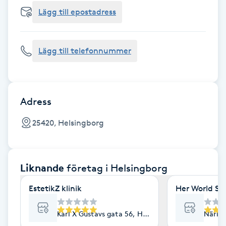
Cryoterapi
Lägg till epostadress
D
Damklippning
Lägg till telefonnummer
Dermapen
Diamantslipning
Adress
E
25420, Helsingborg
Enzympeeling
Liknande
företag
i Helsingborg
Extensions
EstetikZ klinik
Her World St
Extensions borttagning
Karl X Gustavs gata 56, Helsingborg
Närlun
Eyeliner-tatuering