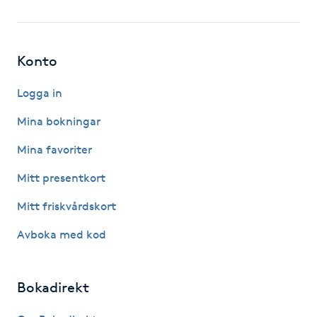
Fotsvamp
Fotvård
Konto
Fransar
Logga in
Mina bokningar
Fransborttagning
Mina favoriter
Fransfärgning
Mitt presentkort
Mitt friskvårdskort
Fransförlängning
Avboka med kod
Fransförlängning Megavolym
Bokadirekt
Fransförlängning Volym