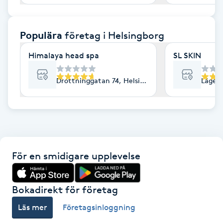
F
Populära
företag
i Helsingborg
Face framing
Himalaya head spa
SL SKIN
Faceliftmassage
Drottninggatan 74, Helsingborg
Lägerv
Fet hårbotten
Fettreducering
Fibromassage
För en smidigare upplevelse
Fillers
Bokadirekt för företag
Fotmassage
Läs mer
Företagsinloggning