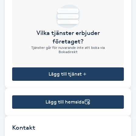
Brynformning
Brynfärgning
Vilka tjänster erbjuder
företaget?
Brynplockning
Tjänster går för nuvarande inte att boka via
Bokadirekt
Bröllopsuppsättning
C
Lägg till tjänst
Celluliter
Lägg till hemsida
Coachning
Color correction
Kontakt