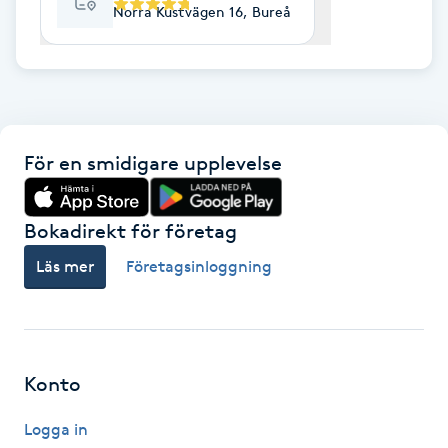
Norra Kustvägen 16, Bureå
F
Face framing
Faceliftmassage
För en smidigare upplevelse
Fet hårbotten
Bokadirekt för företag
Fettreducering
Läs mer
Företagsinloggning
Fibromassage
Fillers
Konto
Fotmassage
Logga in