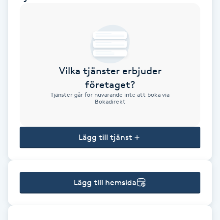
Brynformning
Brynfärgning
Vilka tjänster erbjuder
Brynplockning
företaget?
Tjänster går för nuvarande inte att boka via
Bröllopsuppsättning
Bokadirekt
C
Lägg till tjänst
Celluliter
Coachning
Lägg till hemsida
Color correction