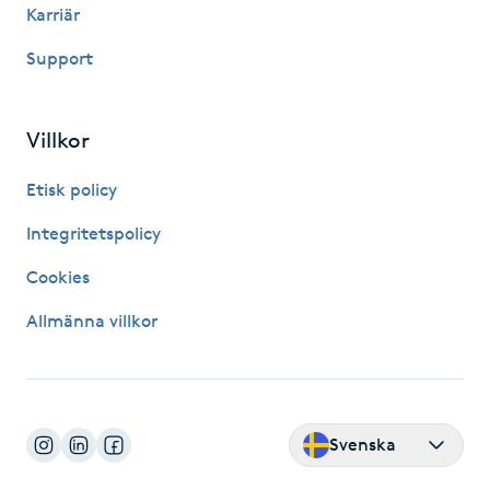
Karriär
Fransk manikyr
Support
Fransrengöring
Villkor
Frekvensterapi
Etisk policy
Friskvård
Integritetspolicy
Friskvårdsmassage
Cookies
Allmänna villkor
Frisör
Funktionsanalys
Svenska
Färgning