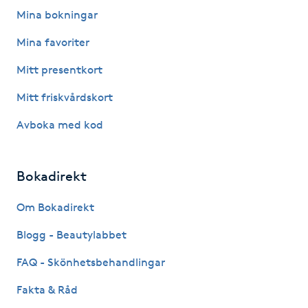
Fotsvamp
Mina bokningar
Mina favoriter
Fotvård
Mitt presentkort
Fransar
Mitt friskvårdskort
Avboka med kod
Fransborttagning
Fransfärgning
Bokadirekt
Fransförlängning
Om Bokadirekt
Blogg - Beautylabbet
Fransförlängning Megavolym
FAQ - Skönhetsbehandlingar
Fransförlängning Volym
Fakta & Råd