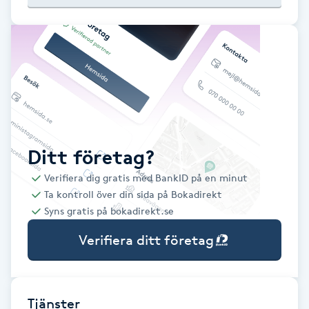
Babylights
Balayage
Bambumassage
Barber
Ditt företag?
Verifiera dig gratis med BankID på en minut
Barnklippning
Ta kontroll över din sida på Bokadirekt
Syns gratis på bokadirekt.se
BIAB
Verifiera ditt företag
Blowout
Bottenfärg
Tjänster