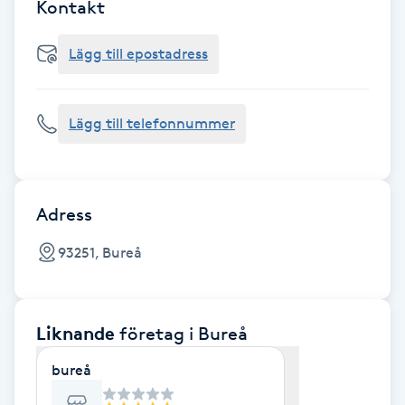
Cryoterapi
Kontakt
D
Lägg till epostadress
Damklippning
Lägg till telefonnummer
Dermapen
Diamantslipning
E
Adress
Enzympeeling
93251, Bureå
Extensions
Liknande
företag
i Bureå
Extensions borttagning
bureå
Eyeliner-tatuering