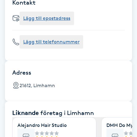
Cryoterapi
Kontakt
D
Lägg till epostadress
Damklippning
Lägg till telefonnummer
Dermapen
Diamantslipning
E
Adress
Enzympeeling
21612, Limhamn
Extensions
Liknande
företag
i Limhamn
Extensions borttagning
Alejandro Hair Studio
DMH Do My H
Eyeliner-tatuering