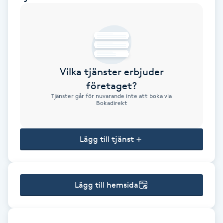
Brynformning
Brynfärgning
Vilka tjänster erbjuder
Brynplockning
företaget?
Tjänster går för nuvarande inte att boka via
Bröllopsuppsättning
Bokadirekt
C
Lägg till tjänst
Celluliter
Coachning
Lägg till hemsida
Color correction