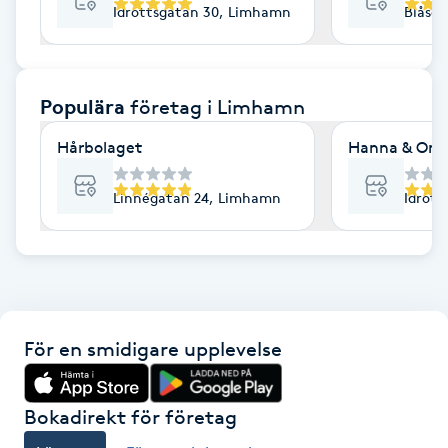
Idrottsgatan 30, Limhamn
Blåse
F
Face framing
Populära
företag
i Limhamn
Faceliftmassage
Hårbolaget
Hanna & Ong
Fet hårbotten
Linnégatan 24, Limhamn
Idrott
Fettreducering
Fibromassage
För en smidigare upplevelse
Fillers
Fotmassage
Bokadirekt för företag