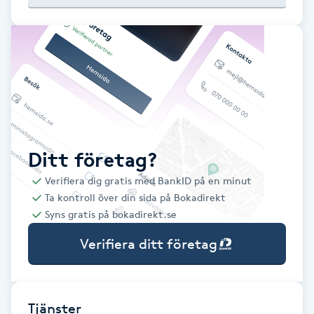
Babylights
Balayage
Bambumassage
Barber
Ditt företag?
Verifiera dig gratis med BankID på en minut
Barnklippning
Ta kontroll över din sida på Bokadirekt
Syns gratis på bokadirekt.se
BIAB
Verifiera ditt företag
Blowout
Bottenfärg
Tjänster