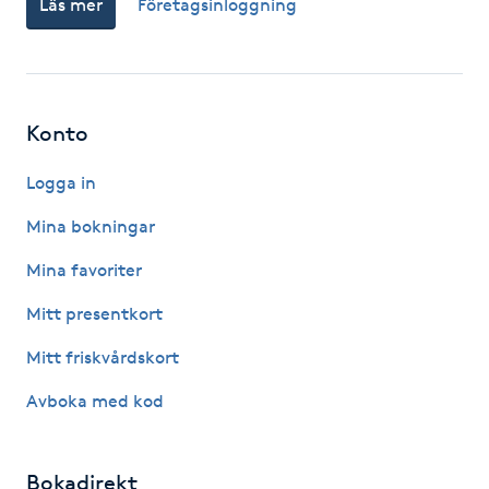
Läs mer
Företagsinloggning
Fotsvamp
Fotvård
Konto
Fransar
Logga in
Fransborttagning
Mina bokningar
Fransfärgning
Mina favoriter
Mitt presentkort
Fransförlängning
Mitt friskvårdskort
Fransförlängning Megavolym
Avboka med kod
Fransförlängning Volym
Bokadirekt