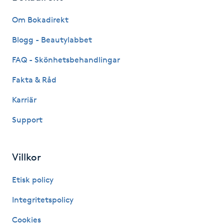
Fransk manikyr
Om Bokadirekt
Fransrengöring
Blogg - Beautylabbet
FAQ - Skönhetsbehandlingar
Frekvensterapi
Fakta & Råd
Friskvård
Karriär
Support
Friskvårdsmassage
Frisör
Villkor
Funktionsanalys
Etisk policy
Integritetspolicy
Färgning
Cookies