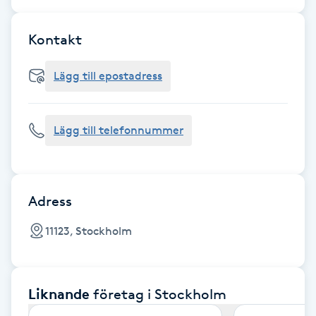
Cryoterapi
D
Kontakt
Damklippning
Lägg till epostadress
Dermapen
Lägg till telefonnummer
Diamantslipning
E
Enzympeeling
Adress
11123, Stockholm
Extensions
Extensions borttagning
Liknande
företag
i Stockholm
Eyeliner-tatuering