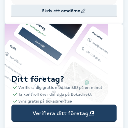
Babylights
Skriv ett omdöme
Balayage
Bambumassage
Barber
Barnklippning
Ditt företag?
Verifiera dig gratis med BankID på en minut
BIAB
Ta kontroll över din sida på Bokadirekt
Syns gratis på bokadirekt.se
Blowout
Verifiera ditt företag
Bottenfärg