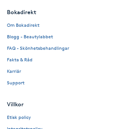
Fransk manikyr
Bokadirekt
Fransrengöring
Om Bokadirekt
Blogg - Beautylabbet
Frekvensterapi
FAQ - Skönhetsbehandlingar
Friskvård
Fakta & Råd
Friskvårdsmassage
Karriär
Support
Frisör
Funktionsanalys
Villkor
Etisk policy
Färgning
Integritetspolicy