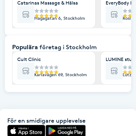
Catarinas Massage & Hälsa
EveryBody La
F
Hagagatan 6, Stockholm
Roslag
Face framing
Faceliftmassage
Populära
företag
i Stockholm
Fet hårbotten
Cult Clinic
LUMINE stud
Fettreducering
Karlavägen 69, Stockholm
Lützen
Fibromassage
Fillers
För en smidigare upplevelse
Fotmassage