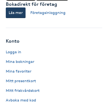
Bokadirekt för företag
Fotsvamp
Läs mer
Företagsinloggning
Fotvård
Fransar
Konto
Fransborttagning
Logga in
Fransfärgning
Mina bokningar
Mina favoriter
Fransförlängning
Mitt presentkort
Fransförlängning Megavolym
Mitt friskvårdskort
Fransförlängning Volym
Avboka med kod