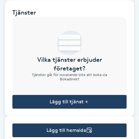
Brynformning
Tjänster
Brynfärgning
Brynplockning
Vilka tjänster erbjuder
Bröllopsuppsättning
företaget?
C
Tjänster går för nuvarande inte att boka via
Bokadirekt
Celluliter
Lägg till tjänst
Coachning
Color correction
Lägg till hemsida