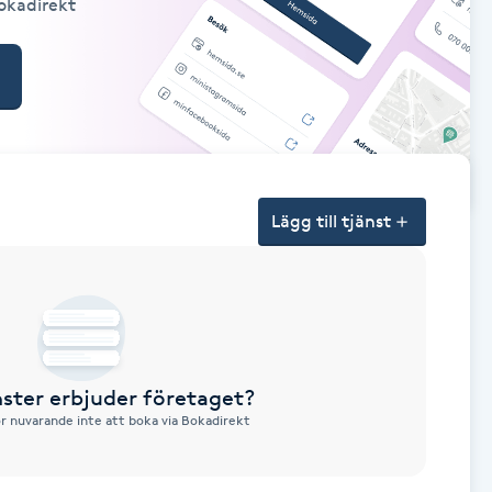
Bokadirekt
Lägg till tjänst
nster erbjuder företaget?
ör nuvarande inte att boka via Bokadirekt