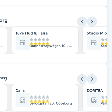
org
Tuve Hud & Hälsa
Studio Mione 
org
Gunnestorpsvägen 101, Göteborg
Karl G
org
Dalia
DORITEA
Bergsgatan 2B, Göteborg
Valhal