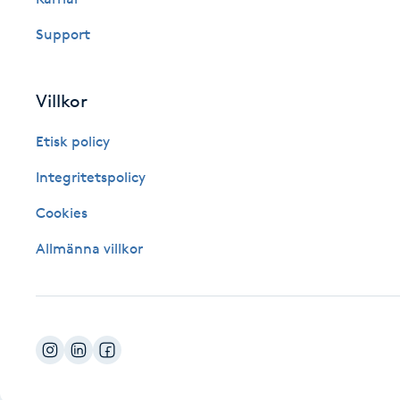
Fotsvamp
Support
Fotvård
Villkor
Fransar
Etisk policy
Fransborttagning
Integritetspolicy
Cookies
Fransfärgning
Allmänna villkor
Fransförlängning
Fransförlängning Megavolym
Fransförlängning Volym