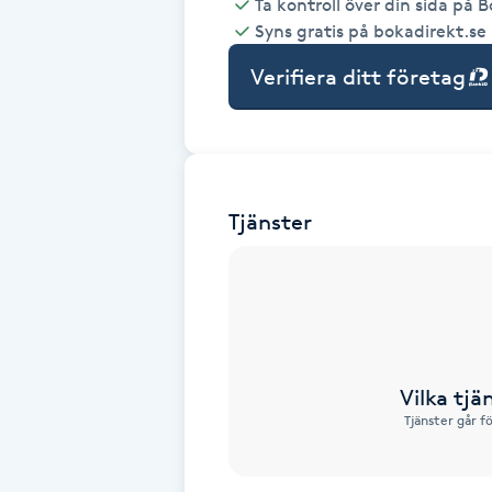
Ta kontroll över din sida på 
Syns gratis på bokadirekt.se
Babylights
Verifiera ditt företag
Balayage
Bambumassage
Tjänster
Barber
Barnklippning
BIAB
Vilka tjä
Blowout
Tjänster går f
Bottenfärg