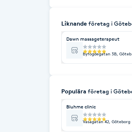
Brynformning
Liknande
företag
i Göteb
Brynfärgning
Dawn massageterapeut
Brynplockning
Byfogdegatan 3B, Göteb
Bröllopsuppsättning
C
Celluliter
Populära
företag
i Göteb
Coachning
Bluhme clinic
Color correction
Vasagatan 42, Göteborg