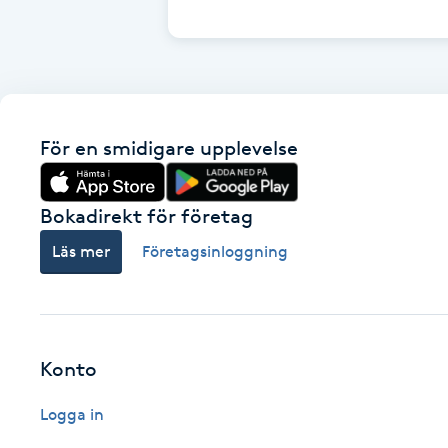
Cryoterapi
D
Damklippning
För en smidigare upplevelse
Dermapen
Diamantslipning
Bokadirekt för företag
E
Läs mer
Företagsinloggning
Enzympeeling
Extensions
Konto
Extensions borttagning
Logga in