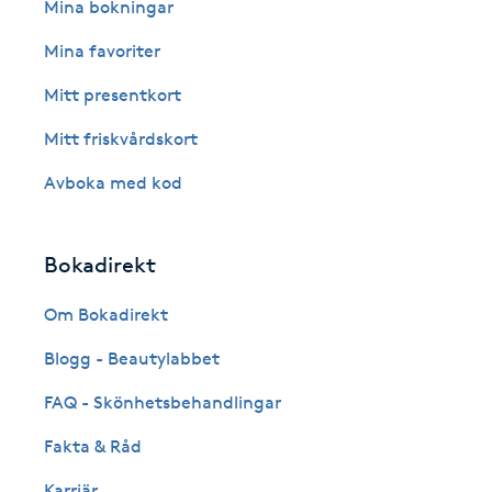
Eyeliner-tatuering
Mina bokningar
F
Mina favoriter
Face framing
Mitt presentkort
Mitt friskvårdskort
Faceliftmassage
Avboka med kod
Fet hårbotten
Bokadirekt
Fettreducering
Om Bokadirekt
Fibromassage
Blogg - Beautylabbet
Fillers
FAQ - Skönhetsbehandlingar
Fakta & Råd
Fotmassage
Karriär