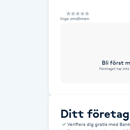
Alternativmedicin
Inga omdömen
Andningsmassage
Ansiktslyft utan kirurgi
Aromamassage
Bli först
Företaget har inte
Ashtanga Yoga
Ayurveda
Ayurvedisk Massage
Ditt företag
Ansiktsbehandling djuprengörande
Verifiera dig gratis med Ban
B