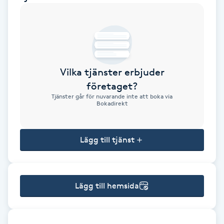
Brynformning
Brynfärgning
Vilka tjänster erbjuder
Brynplockning
företaget?
Tjänster går för nuvarande inte att boka via
Bröllopsuppsättning
Bokadirekt
C
Lägg till tjänst
Celluliter
Coachning
Lägg till hemsida
Color correction