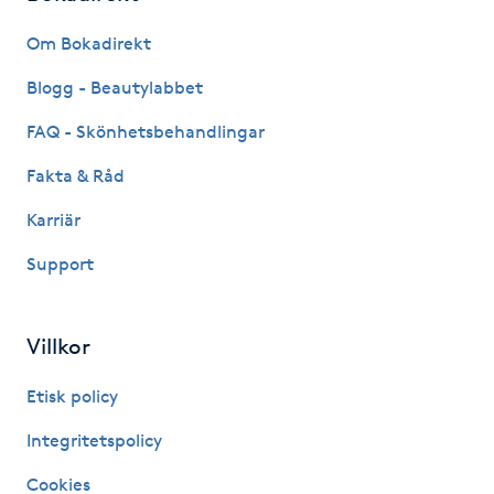
Fransk manikyr
Om Bokadirekt
Fransrengöring
Blogg - Beautylabbet
FAQ - Skönhetsbehandlingar
Frekvensterapi
Fakta & Råd
Friskvård
Karriär
Support
Friskvårdsmassage
Frisör
Villkor
Funktionsanalys
Etisk policy
Integritetspolicy
Färgning
Cookies