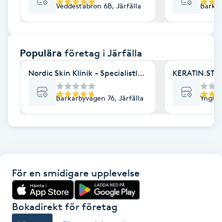
Veddestabron 6B, Järfälla
Barkar
F
Face framing
Populära
företag
i Järfälla
Faceliftmassage
Nordic Skin Klinik - Specialistläkarklinik
KERATIN.ST
Fet hårbotten
Barkarbyvägen 76, Järfälla
Ynglin
Fettreducering
Fibromassage
För en smidigare upplevelse
Fillers
Fotmassage
Bokadirekt för företag