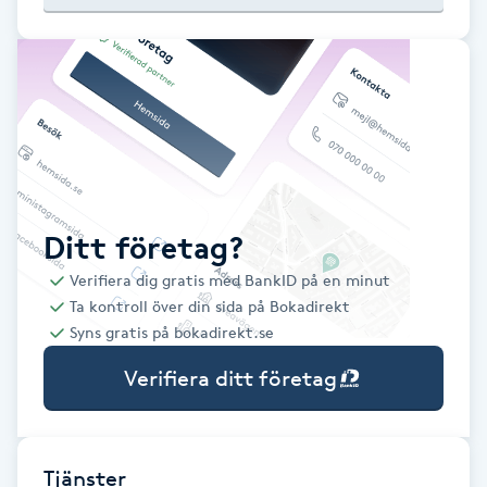
Babylights
Balayage
Bambumassage
Barber
Ditt företag?
Verifiera dig gratis med BankID på en minut
Barnklippning
Ta kontroll över din sida på Bokadirekt
Syns gratis på bokadirekt.se
BIAB
Verifiera ditt företag
Blowout
Bottenfärg
Tjänster