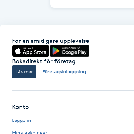
Brynformning
Brynfärgning
För en smidigare upplevelse
Brynplockning
Bokadirekt för företag
Bröllopsuppsättning
Läs mer
Företagsinloggning
C
Celluliter
Coachning
Konto
Logga in
Color correction
Mina bokningar