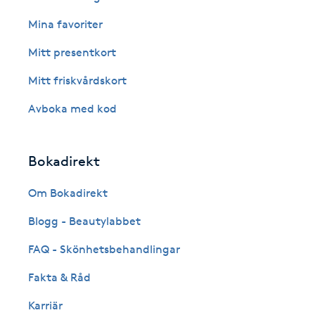
Cryoterapi
Mina favoriter
D
Mitt presentkort
Damklippning
Mitt friskvårdskort
Dermapen
Avboka med kod
Diamantslipning
Bokadirekt
E
Om Bokadirekt
Enzympeeling
Blogg - Beautylabbet
Extensions
FAQ - Skönhetsbehandlingar
Fakta & Råd
Extensions borttagning
Karriär