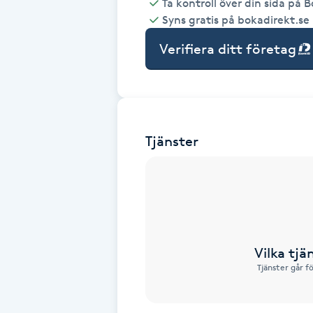
Ta kontroll över din sida på 
Syns gratis på bokadirekt.se
Babylights
Verifiera ditt företag
Balayage
Bambumassage
Tjänster
Barber
Barnklippning
BIAB
Vilka tjä
Blowout
Tjänster går f
Bottenfärg