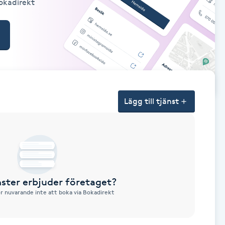
Bokadirekt
Lägg till tjänst
nster erbjuder företaget?
ör nuvarande inte att boka via Bokadirekt