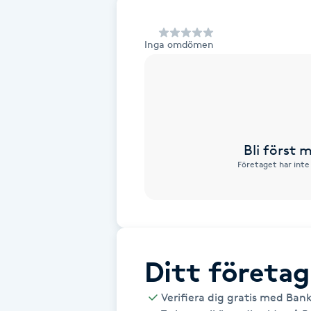
Alternativmedicin
Inga omdömen
Andningsmassage
Ansiktslyft utan kirurgi
Aromamassage
Bli först
Företaget har inte
Ashtanga Yoga
Ayurveda
Ayurvedisk Massage
Ditt företag
Ansiktsbehandling djuprengörande
Verifiera dig gratis med Ban
B