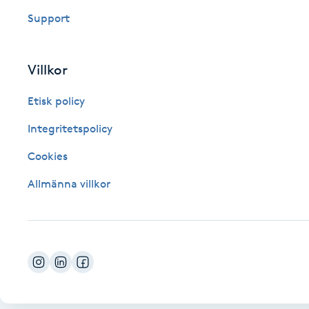
Eyeliner-tatuering
Support
F
Face framing
Villkor
Faceliftmassage
Etisk policy
Integritetspolicy
Fet hårbotten
Cookies
Fettreducering
Allmänna villkor
Fibromassage
Fillers
Fotmassage