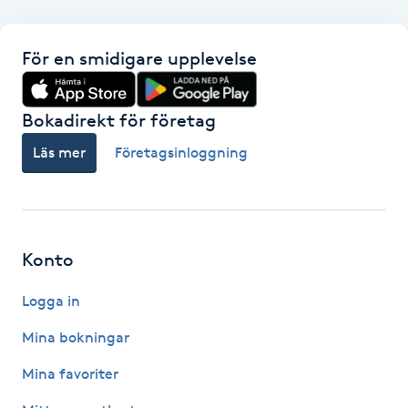
F
För en smidigare upplevelse
Face framing
Bokadirekt för företag
Faceliftmassage
Läs mer
Företagsinloggning
Fet hårbotten
Fettreducering
Konto
Fibromassage
Logga in
Fillers
Mina bokningar
Mina favoriter
Fotmassage