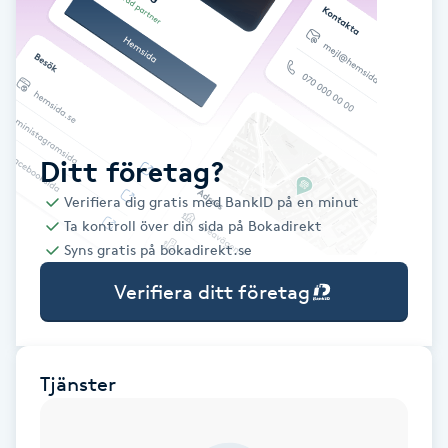
Babylights
Balayage
Bambumassage
Ditt företag?
Verifiera dig gratis med BankID på en minut
Barber
Ta kontroll över din sida på Bokadirekt
Syns gratis på bokadirekt.se
Barnklippning
Verifiera ditt företag
BIAB
Blowout
Tjänster
Bottenfärg