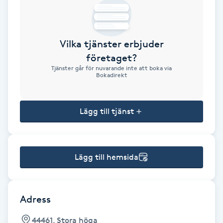
Brynformning
Vilka tjänster erbjuder
Brynfärgning
företaget?
Tjänster går för nuvarande inte att boka via
Brynplockning
Bokadirekt
Bröllopsuppsättning
Lägg till tjänst
C
Celluliter
Lägg till hemsida
Coachning
Color correction
Adress
44461, Stora höga