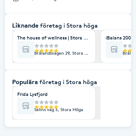
Cryoterapi
D
Liknande
företag
i Stora höga
Damklippning
The house of wellness | Stora Höga
iBalans 2000
Dermapen
Brålandsvägen 29, Stora Höga
Brålan
Diamantslipning
E
Populära
företag
i Stora höga
Enzympeeling
Frida Lysfjord
Extensions
Selins väg 3, Stora Höga
Extensions borttagning
Eyeliner-tatuering