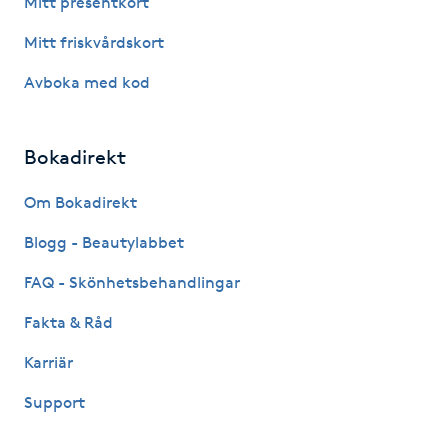
Mitt presentkort
Fotsvamp
Mitt friskvårdskort
Fotvård
Avboka med kod
Fransar
Bokadirekt
Fransborttagning
Om Bokadirekt
Blogg - Beautylabbet
Fransfärgning
FAQ - Skönhetsbehandlingar
Fransförlängning
Fakta & Råd
Fransförlängning Megavolym
Karriär
Support
Fransförlängning Volym