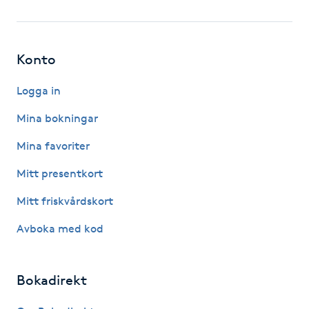
Fotsvamp
Fotvård
Konto
Fransar
Logga in
Mina bokningar
Fransborttagning
Mina favoriter
Fransfärgning
Mitt presentkort
Mitt friskvårdskort
Fransförlängning
Avboka med kod
Fransförlängning Megavolym
Bokadirekt
Fransförlängning Volym