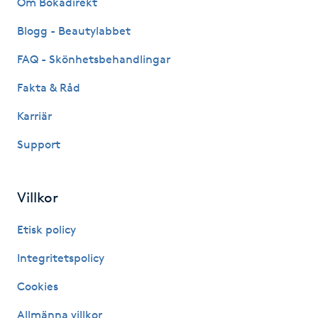
Om Bokadirekt
Fransk manikyr
Blogg - Beautylabbet
Fransrengöring
FAQ - Skönhetsbehandlingar
Fakta & Råd
Frekvensterapi
Karriär
Friskvård
Support
Friskvårdsmassage
Villkor
Frisör
Etisk policy
Funktionsanalys
Integritetspolicy
Cookies
Färgning
Allmänna villkor