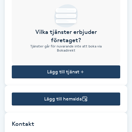
Brynformning
Brynfärgning
Vilka tjänster erbjuder
företaget?
Brynplockning
Tjänster går för nuvarande inte att boka via
Bokadirekt
Bröllopsuppsättning
C
Lägg till tjänst
Celluliter
Lägg till hemsida
Coachning
Color correction
Kontakt