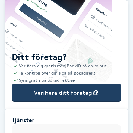
Babylights
Balayage
Bambumassage
Ditt företag?
Barber
Verifiera dig gratis med BankID på en minut
Ta kontroll över din sida på Bokadirekt
Barnklippning
Syns gratis på bokadirekt.se
Verifiera ditt företag
BIAB
Blowout
Tjänster
Bottenfärg