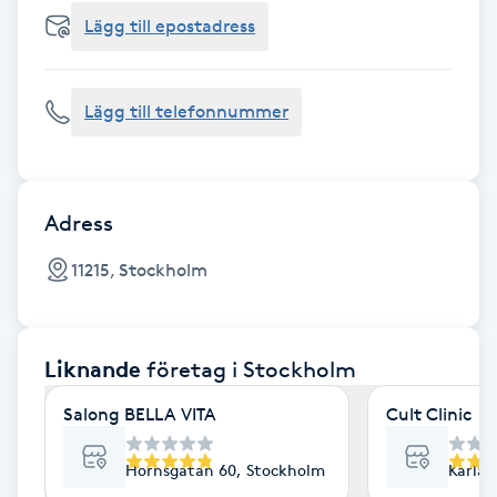
Cryoterapi
Lägg till epostadress
D
Damklippning
Lägg till telefonnummer
Dermapen
Diamantslipning
Adress
E
11215, Stockholm
Enzympeeling
Liknande
företag
i Stockholm
Extensions
Salong BELLA VITA
Cult Clinic
Extensions borttagning
Hornsgatan 60, Stockholm
Karlav
Eyeliner-tatuering