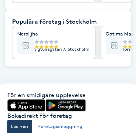
F
Populära
företag
i Stockholm
Face framing
Nerolijha
Optima Mass
Faceliftmassage
Sigtunagatan 7, Stockholm
Torsga
Fet hårbotten
Fettreducering
Fibromassage
För en smidigare upplevelse
Fillers
Bokadirekt för företag
Fotmassage
Läs mer
Företagsinloggning