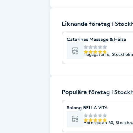
Brynformning
Liknande
företag
i Stoc
Brynfärgning
Catarinas Massage & Hälsa
Brynplockning
Hagagatan 6, Stockholm
Bröllopsuppsättning
C
Celluliter
Populära
företag
i Stock
Coachning
Salong BELLA VITA
Color correction
Hornsgatan 60, Stockho