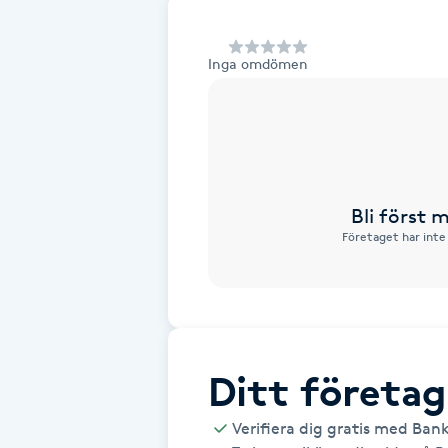
Alternativmedicin
Inga omdömen
Andningsmassage
Ansiktslyft utan kirurgi
Aromamassage
Bli först
Företaget har inte
Ashtanga Yoga
Ayurveda
Ayurvedisk Massage
Ditt företag
Ansiktsbehandling djuprengörande
Verifiera dig gratis med Ban
B