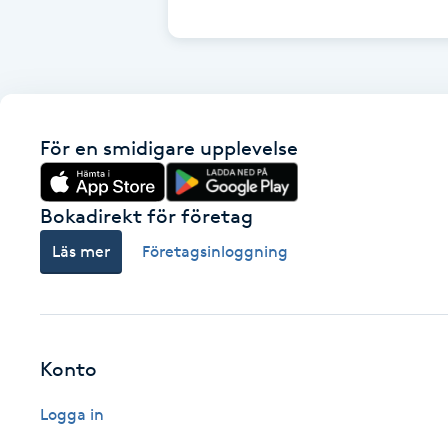
Cryoterapi
D
Damklippning
För en smidigare upplevelse
Dermapen
Diamantslipning
Bokadirekt för företag
E
Läs mer
Företagsinloggning
Enzympeeling
Extensions
Konto
Extensions borttagning
Logga in