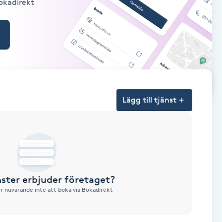
Bokadirekt
Lägg till tjänst
nster erbjuder företaget?
ör nuvarande inte att boka via Bokadirekt