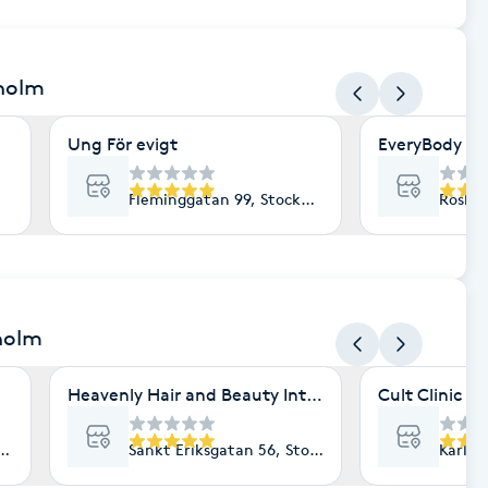
kholm
Ung För evigt
EveryBody La
Fleminggatan 99, Stockholm
Roslag
holm
Heavenly Hair and Beauty International- Ekologisk 
Cult Clinic
lm
Sankt Eriksgatan 56, Stockholm
Karlav