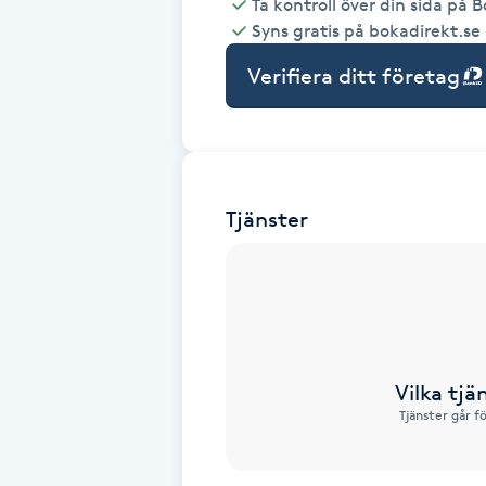
Ta kontroll över din sida på 
Syns gratis på bokadirekt.se
Babylights
Verifiera ditt företag
Balayage
Bambumassage
Tjänster
Barber
Barnklippning
BIAB
Vilka tjä
Blowout
Tjänster går f
Bottenfärg