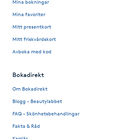
Eyeliner-tatuering
Mina bokningar
F
Mina favoriter
Face framing
Mitt presentkort
Mitt friskvårdskort
Faceliftmassage
Avboka med kod
Fet hårbotten
Bokadirekt
Fettreducering
Om Bokadirekt
Fibromassage
Blogg - Beautylabbet
Fillers
FAQ - Skönhetsbehandlingar
Fakta & Råd
Fotmassage
Karriär