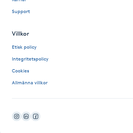
Fotsvamp
Support
Fotvård
Villkor
Fransar
Etisk policy
Fransborttagning
Integritetspolicy
Cookies
Fransfärgning
Allmänna villkor
Fransförlängning
Fransförlängning Megavolym
Fransförlängning Volym