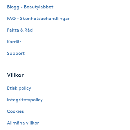
Fransk manikyr
Blogg - Beautylabbet
FAQ - Skönhetsbehandlingar
Fransrengöring
Fakta & Råd
Frekvensterapi
Karriär
Support
Friskvård
Friskvårdsmassage
Villkor
Frisör
Etisk policy
Integritetspolicy
Funktionsanalys
Cookies
Färgning
Allmäna villkor