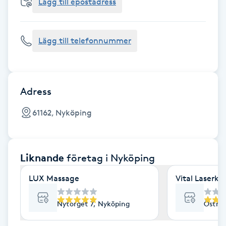
Cryoterapi
Lägg till epostadress
D
Lägg till telefonnummer
Damklippning
Dermapen
Adress
Diamantslipning
61162, Nyköping
E
Enzympeeling
Liknande
företag
i Nyköping
Extensions
LUX Massage
Vital Laserkl
Extensions borttagning
Nytorget 7, Nyköping
Östra 
Eyeliner-tatuering