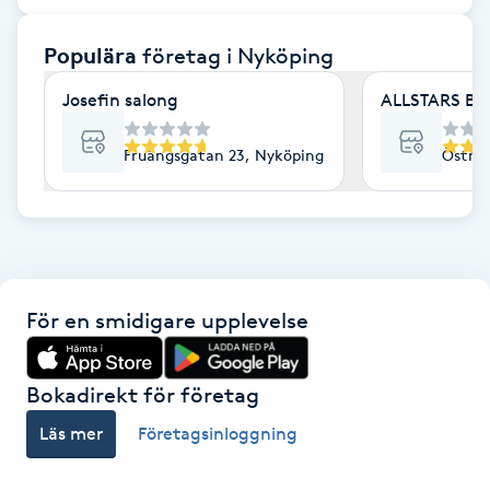
F
Populära
företag
i Nyköping
Face framing
Josefin salong
ALLSTARS BA
Faceliftmassage
Fruängsgatan 23, Nyköping
Östra 
Fet hårbotten
Fettreducering
För en smidigare upplevelse
Fibromassage
Fillers
Bokadirekt för företag
Läs mer
Företagsinloggning
Fotmassage