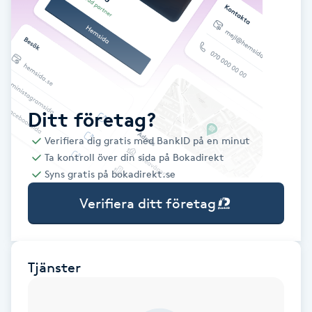
Babylights
Balayage
Bambumassage
Ditt företag?
Verifiera dig gratis med BankID på en minut
Barber
Ta kontroll över din sida på Bokadirekt
Syns gratis på bokadirekt.se
Barnklippning
Verifiera ditt företag
BIAB
Blowout
Tjänster
Bottenfärg