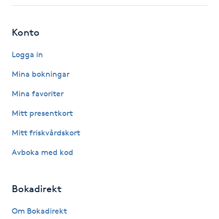
Fotsvamp
Konto
Fotvård
Logga in
Fransar
Mina bokningar
Fransborttagning
Mina favoriter
Mitt presentkort
Fransfärgning
Mitt friskvårdskort
Fransförlängning
Avboka med kod
Fransförlängning Megavolym
Bokadirekt
Fransförlängning Volym
Om Bokadirekt