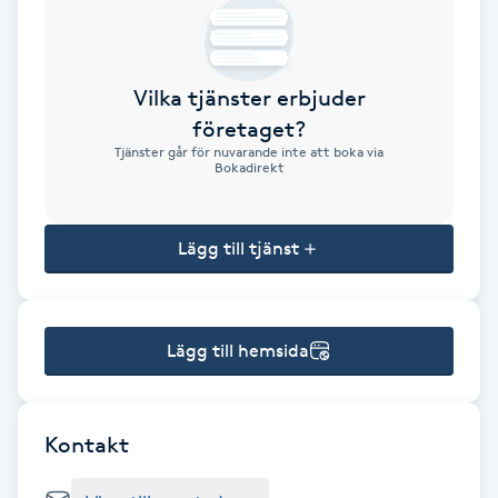
Brynformning
Vilka tjänster erbjuder
Brynfärgning
företaget?
Tjänster går för nuvarande inte att boka via
Brynplockning
Bokadirekt
Bröllopsuppsättning
Lägg till tjänst
C
Celluliter
Lägg till hemsida
Coachning
Color correction
Kontakt